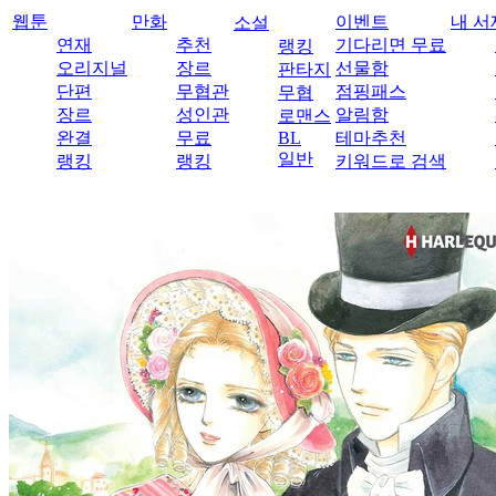
웹툰
만화
이벤트
내 서
소설
연재
추천
기다리면 무료
랭킹
오리지널
장르
선물함
판타지
단편
무협관
점핑패스
무협
장르
성인관
알림함
로맨스
완결
무료
BL
테마추천
일반
랭킹
랭킹
키워드로 검색