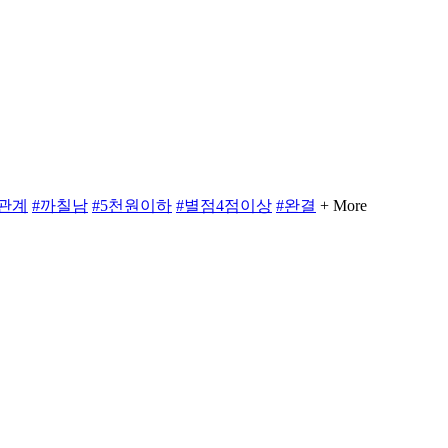
관계
#까칠남
#5천원이하
#별점4점이상
#완결
+ More