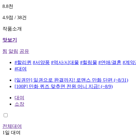
8.8천
4.9점 / 38건
작품소개
맛보기
찜
알림
공유
#할리퀸
#서양풍
#역사/시대물
#힐링물
#연애/결혼
#계약
#대여
[일권만] 일권으로 완결까지! 로맨스 만화 단편
(~8/31)
[100P] 만화 퀴즈 맞추면 전원 머니 지급!
(~8/9)
대여
소장
전체대여
1일 대여