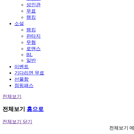
성인관
무료
랭킹
소설
랭킹
판타지
무협
로맨스
BL
일반
이벤트
기다리면 무료
선물함
점핑패스
전체보기
전체보기
홈으로
전체보기 닫기
전체보기 