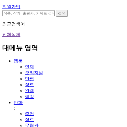
회원가입
검색
최근검색어
전체삭제
대메뉴 영역
웹툰
연재
오리지널
단편
장르
완결
랭킹
만화
;
추천
장르
무협관