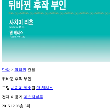
만화
>
할리퀸
완결
뒤바뀐 후작 부인
그림
사치미 리호
글
앤 헤리스
전체 이용가
미스터블루
2015.12.08
총 3화