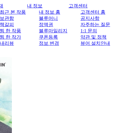
재
내 정보
고객센터
최근 본 작품
내 정보 홈
고객센터 홈
보관함
블루머니
공지사항
책갈피
정액권
자주하는 질문
찜 한 작품
블루마일리지
1:1 문의
찜 한 작가
쿠폰등록
약관 및 정책
내리뷰
정보 변경
뷰어 설치안내