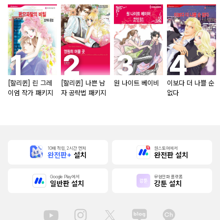
[할리퀸] 린 그레
[할리퀸] 나쁜 남
원 나이트 베이비
이보다 더 나쁠 순
이엄 작가 패키지
자 공략법 패키지
없다
10배 적립, 2시간 먼저
원스토어에서
완전판+
설치
완전판 설치
Google Play에서
무협만화 플랫폼
일반판 설치
강툰 설치