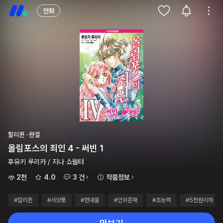
만화
할리퀸 · 완결
올림포스의 죄인 4 - 써빈 1
후유키 루리카 / 지나 쇼월터
2천
4.0
3 건
작품정보
#할리퀸
#서양풍
#현대물
#인외존재
#초능력
#5천원이하