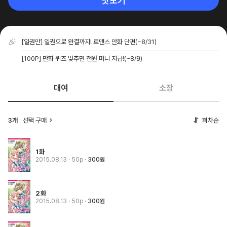
맛보기
[일권만] 일권으로 완결까지! 로맨스 만화 단편
(~8/31)
[100P] 만화 퀴즈 맞추면 전원 머니 지급!
(~8/9)
대여
소장
3개
선택 구매
회차순
1화
2015.08.13
· 50p
300원
2화
2015.08.13
· 50p
300원