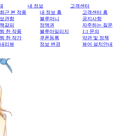
재
내 정보
고객센터
최근 본 작품
내 정보 홈
고객센터 홈
보관함
블루머니
공지사항
책갈피
정액권
자주하는 질문
찜 한 작품
블루마일리지
1:1 문의
찜 한 작가
쿠폰등록
약관 및 정책
내리뷰
정보 변경
뷰어 설치안내