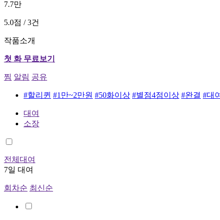
7.7만
5.0점 / 3건
작품소개
첫 화 무료보기
찜
알림
공유
#할리퀸
#1만~2만원
#50화이상
#별점4점이상
#완결
#대
대여
소장
전체대여
7일 대여
회차순
최신순