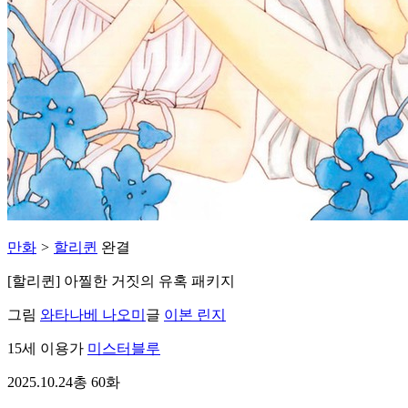
만화
>
할리퀸
완결
[할리퀸] 아찔한 거짓의 유혹 패키지
그림
와타나베 나오미
글
이본 린지
15세 이용가
미스터블루
2025.10.24
총 60화