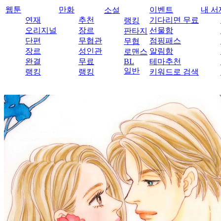
웹툰
만화
이벤트
내 서
소설
연재
추천
기다리면 무료
랭킹
오리지널
장르
선물함
판타지
단편
무협관
점핑패스
무협
장르
성인관
알림함
로맨스
완결
무료
BL
테마추천
일반
랭킹
랭킹
키워드로 검색