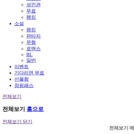
성인관
무료
랭킹
소설
랭킹
판타지
무협
로맨스
BL
일반
이벤트
기다리면 무료
선물함
점핑패스
전체보기
전체보기
홈으로
전체보기 닫기
전체보기 