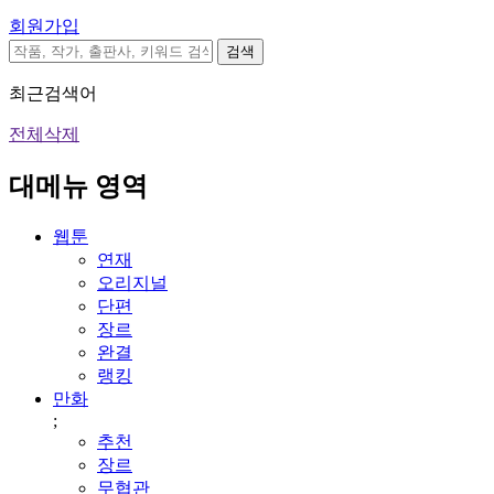
회원가입
검색
최근검색어
전체삭제
대메뉴 영역
웹툰
연재
오리지널
단편
장르
완결
랭킹
만화
;
추천
장르
무협관