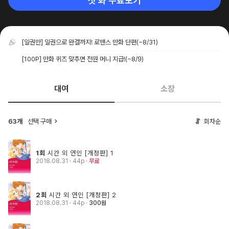
첫 화 무료보기
[일권만] 일권으로 완결까지! 로맨스 만화 단편
(~8/31)
[100P] 만화 퀴즈 맞추면 전원 머니 지급!
(~8/9)
대여
소장
63개
선택 구매
회차순
1회
시간 외 연인 [개정판] 1
2018.08.31
· 44p
무료
2회
시간 외 연인 [개정판] 2
2018.08.31
· 44p
300원