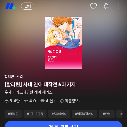
만화
할리퀸 · 완결
[할리퀸] 사내 연애 대작전★패키지
우치다 카즈나 / 린 레이 해리스
8.4만
4.0
4 건
작품정보
#할리퀸
#1만~2만원
#50화이상
#별점4점이상
#완결
#대