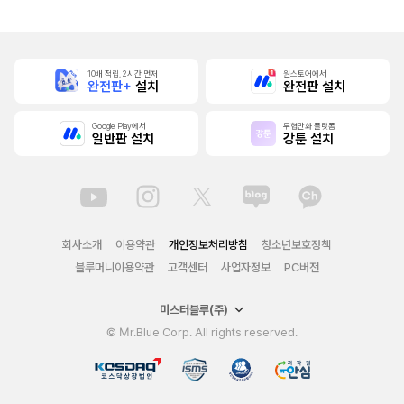
10배 적립, 2시간 먼저
원스토어에서
완전판+
설치
완전판 설치
Google Play에서
무협만화 플랫폼
일반판 설치
강툰 설치
회사소개
이용약관
개인정보처리방침
청소년보호정책
블루머니이용약관
고객센터
사업자정보
PC버전
미스터블루(주)
© Mr.Blue Corp. All rights reserved.