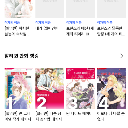
작가의 작품
작가의 작품
작가의 작품
작가의 작품
[할리퀸] 위험한
대가 없는 연인
프린스의 배신 (세
프린스의 달콤한
본능의 속삭임 패
개의 티아러 Ⅱ)
함정 (세 개의 티아
키지
러 Ⅰ)
할리퀸 만화 랭킹
[할리퀸] 린 그레
[할리퀸] 나쁜 남
원 나이트 베이비
이보다 더 나쁠 순
이엄 작가 패키지
자 공략법 패키지
없다