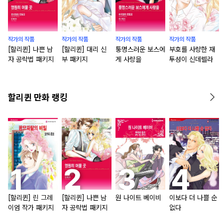
작가의 작품
작가의 작품
작가의 작품
작가의 작품
[할리퀸] 나쁜 남
[할리퀸] 대리 신
퉁명스러운 보스에
부호를 사랑한 재
자 공략법 패키지
부 패키지
게 사랑을
투성이 신데렐라
할리퀸 만화 랭킹
[할리퀸] 린 그레
[할리퀸] 나쁜 남
원 나이트 베이비
이보다 더 나쁠 순
이엄 작가 패키지
자 공략법 패키지
없다