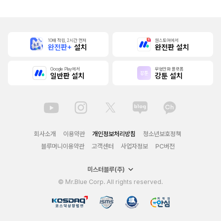
10배 적립, 2시간 먼저
원스토어에서
완전판+
설치
완전판 설치
Google Play에서
무협만화 플랫폼
일반판 설치
강툰 설치
회사소개
이용약관
개인정보처리방침
청소년보호정책
블루머니이용약관
고객센터
사업자정보
PC버전
미스터블루(주)
© Mr.Blue Corp. All rights reserved.