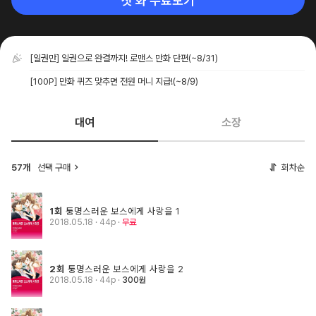
첫 화 무료보기
[일권만] 일권으로 완결까지! 로맨스 만화 단편
(~8/31)
[100P] 만화 퀴즈 맞추면 전원 머니 지급!
(~8/9)
대여
소장
57개
선택 구매
회차순
1회
퉁명스러운 보스에게 사랑을 1
2018.05.18
· 44p
무료
2회
퉁명스러운 보스에게 사랑을 2
2018.05.18
· 44p
300원