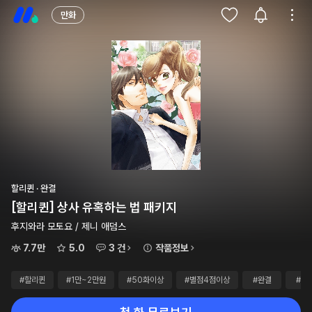
만화
할리퀸 · 완결
[할리퀸] 상사 유혹하는 법 패키지
후지와라 모토요 / 제니 애덤스
7.7만
5.0
3 건
작품정보
#할리퀸
#1만~2만원
#50화이상
#별점4점이상
#완결
#대