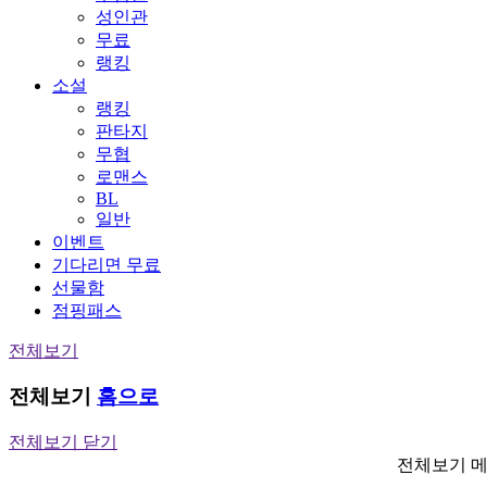
성인관
무료
랭킹
소설
랭킹
판타지
무협
로맨스
BL
일반
이벤트
기다리면 무료
선물함
점핑패스
전체보기
전체보기
홈으로
전체보기 닫기
전체보기 