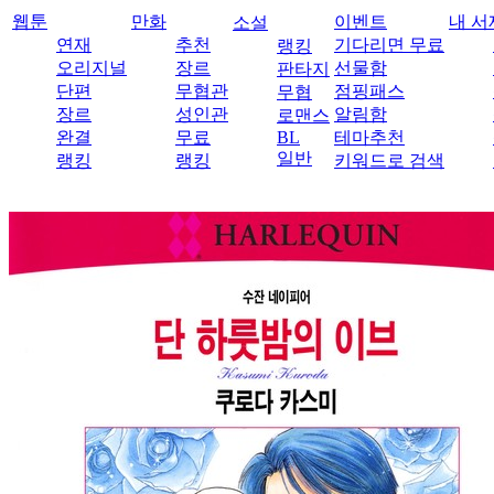
웹툰
만화
이벤트
내 서
소설
연재
추천
기다리면 무료
랭킹
오리지널
장르
선물함
판타지
단편
무협관
점핑패스
무협
장르
성인관
알림함
로맨스
완결
무료
BL
테마추천
일반
랭킹
랭킹
키워드로 검색