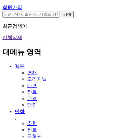
회원가입
검색
최근검색어
전체삭제
대메뉴 영역
웹툰
연재
오리지널
단편
장르
완결
랭킹
만화
;
추천
장르
무협관