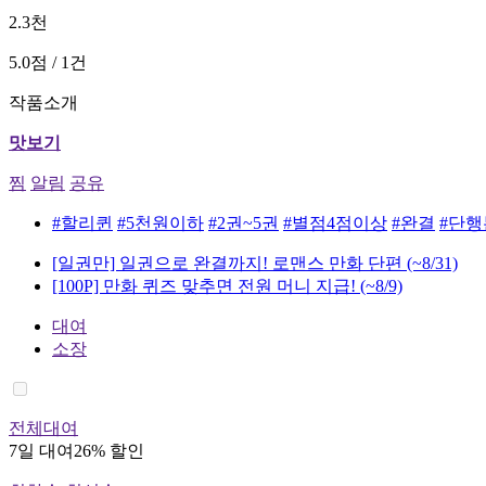
2.3천
5.0점 / 1건
작품소개
맛보기
찜
알림
공유
#할리퀸
#5천원이하
#2권~5권
#별점4점이상
#완결
#단행
[일권만] 일권으로 완결까지! 로맨스 만화 단편
(~8/31)
[100P] 만화 퀴즈 맞추면 전원 머니 지급!
(~8/9)
대여
소장
전체대여
7일 대여
26% 할인