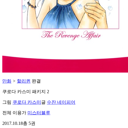
만화
>
할리퀸
완결
쿠로다 카스미 패키지 2
그림
쿠로다 카스미
글
수잔 네이피어
전체 이용가
미스터블루
2017.10.18
총 5권