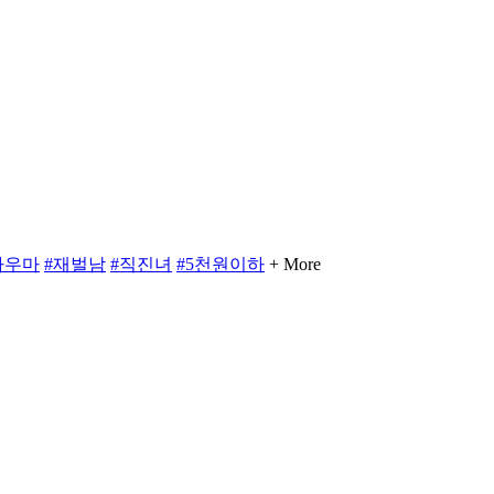
라우마
#재벌남
#직진녀
#5천원이하
+ More