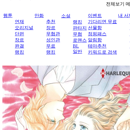
전체보기 
웹툰
만화
이벤트
내 서
소설
연재
추천
기다리면 무료
랭킹
오리지널
장르
선물함
판타지
단편
무협관
점핑패스
무협
장르
성인관
알림함
로맨스
완결
무료
BL
테마추천
일반
랭킹
랭킹
키워드로 검색