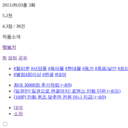
2013.09.03
총 3화
5.2천
4.3점 / 38건
작품소개
맛보기
찜
알림
공유
#할리퀸
#서양풍
#육아물
#현대물
#동거
#죽음/살인
#트
#별점4점이상
#완결
#대여
최대 30000점 추가적립
(~8/9)
[일권만] 일권으로 완결까지! 로맨스 만화 단편
(~8/31)
[100P] 만화 퀴즈 맞추면 전원 머니 지급!
(~8/9)
대여
소장