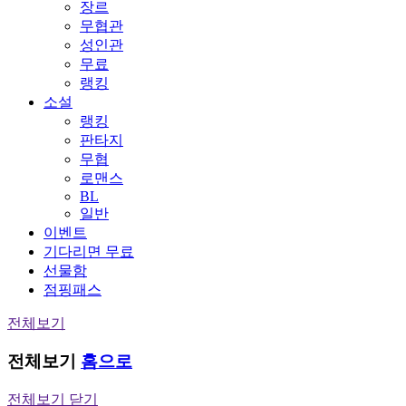
장르
무협관
성인관
무료
랭킹
소설
랭킹
판타지
무협
로맨스
BL
일반
이벤트
기다리면 무료
선물함
점핑패스
전체보기
전체보기
홈으로
전체보기 닫기