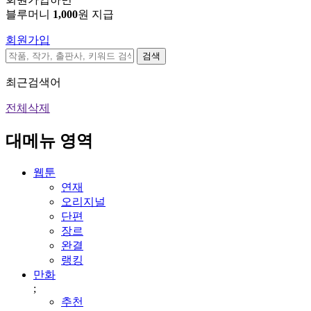
블루머니
1,000
원 지급
회원가입
검색
최근검색어
전체삭제
대메뉴 영역
웹툰
연재
오리지널
단편
장르
완결
랭킹
만화
;
추천