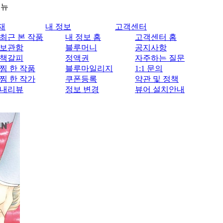
메뉴
재
내 정보
고객센터
최근 본 작품
내 정보 홈
고객센터 홈
보관함
블루머니
공지사항
책갈피
정액권
자주하는 질문
찜 한 작품
블루마일리지
1:1 문의
찜 한 작가
쿠폰등록
약관 및 정책
내리뷰
정보 변경
뷰어 설치안내