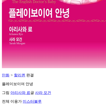
만화
>
할리퀸
완결
플레이보이여 안녕
그림
아리사와 료
글
사라 모건
전체 이용가
미스터블루