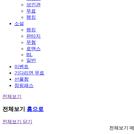
성인관
무료
랭킹
소설
랭킹
판타지
무협
로맨스
BL
일반
이벤트
기다리면 무료
선물함
점핑패스
전체보기
전체보기
홈으로
전체보기 닫기
전체보기 