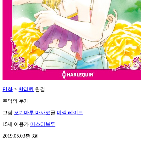
만화
>
할리퀸
완결
추억의 무게
그림
오기마루 마사코
글
미셀 레이드
15세 이용가
미스터블루
2019.05.03
총 3화