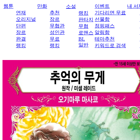
웹툰
만화
이벤트
내 서
소설
연재
추천
기다리면 무료
랭킹
오리지널
장르
선물함
판타지
단편
무협관
점핑패스
무협
장르
성인관
알림함
로맨스
완결
무료
BL
테마추천
일반
랭킹
랭킹
키워드로 검색