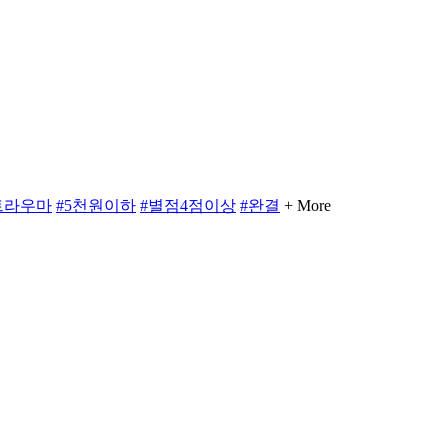
트라우마
#5천원이하
#별점4점이상
#완결
+ More