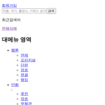
회원가입
검색
최근검색어
전체삭제
대메뉴 영역
웹툰
연재
오리지널
단편
장르
완결
랭킹
만화
;
추천
장르
무협관