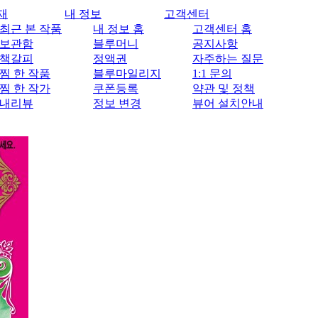
재
내 정보
고객센터
최근 본 작품
내 정보 홈
고객센터 홈
보관함
블루머니
공지사항
책갈피
정액권
자주하는 질문
찜 한 작품
블루마일리지
1:1 문의
찜 한 작가
쿠폰등록
약관 및 정책
내리뷰
정보 변경
뷰어 설치안내