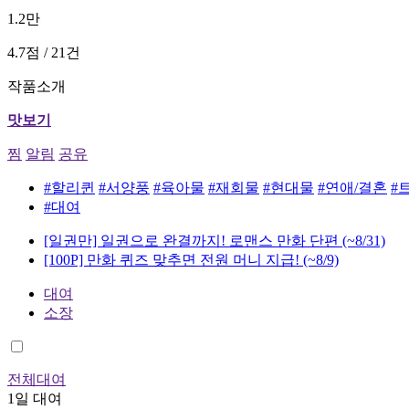
1.2만
4.7점 / 21건
작품소개
맛보기
찜
알림
공유
#할리퀸
#서양풍
#육아물
#재회물
#현대물
#연애/결혼
#
#대여
[일권만] 일권으로 완결까지! 로맨스 만화 단편
(~8/31)
[100P] 만화 퀴즈 맞추면 전원 머니 지급!
(~8/9)
대여
소장
전체대여
1일 대여