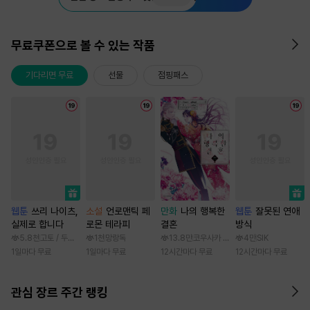
무료쿠폰으로 볼 수 있는 작품
기다리면 무료
선물
점핑패스
웹툰
쓰리 나이츠,
소설
언로맨틱 페
만화
나의 행복한
웹툰
잘못된 연애
실제로 합니다
로몬 테라피
결혼
방식
5.8천
고토 / 두나래
1천
망랑독
13.8만
코우사카 리토 / 아기토기 아쿠미
4만
SIK
1일마다 무료
1일마다 무료
12시간마다 무료
12시간마다 무료
관심 장르 주간 랭킹