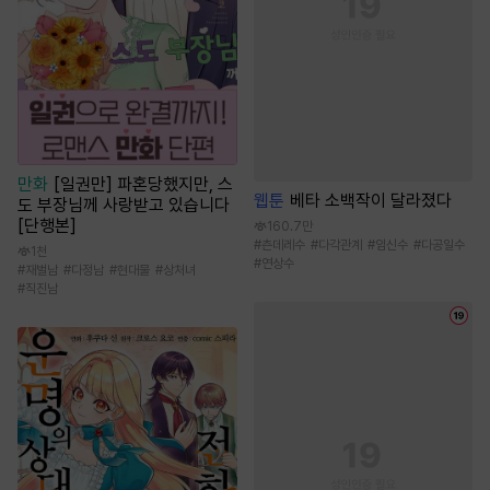
만화
[일권만] 파혼당했지만, 스
웹툰
베타 소백작이 달라졌다
도 부장님께 사랑받고 있습니다
[단행본]
160.7만
#
츤데레수
#
다각관계
#
임신수
#
다공일수
1천
#
연상수
#
재벌남
#
다정남
#
현대물
#
상처녀
#
직진남