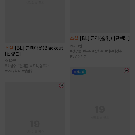
소설
[BL] 금리(金利) [단행본]
2.3만
소설
[BL] 블랙아웃(Blackout)
#
성장물
#
복수
#
상처수
#
외유내강수
[단행본]
#
3인칭시점
1.2만
#
소심수
#
현대물
#
조직/암흑가
#
오해/착각
#
평범수