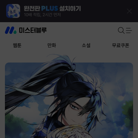
웹툰
만화
소설
무료쿠폰