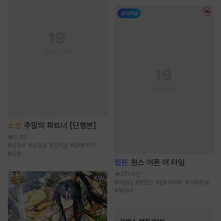
소설
주말의 파트너 [단행본]
2.4만
#
상처수
#
순정공
#
집착공
#
오해/착각
#
강공
웹툰
원스 어폰 어 타임
271.6만
#
까칠남
#
로맨스
#
판타지/SF
#
인외존재
#
직진녀