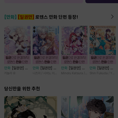
[만화]
[일권만]
로맨스 만화 단편 등장!
만화
[일권만] 죽
만화
[일권만] 모
만화
[일권만] 기
만화
[일권만] 전
을 뻔한 늑대가 운
든 것을 포기한 평
억상실 악역 영애
하께서는 오늘도
카놀라 유
나츠미 / 시바노 이즈미
Minoru Katsura / Mizune
Shin Fukuda / Yoko
명의 짝이 되기까
범한 영애는 젊은
는 공략 대상인 얀
운명의 상대를 찾
지 [단행본]
빙제의 총애를 받
데레 의붓 오라버
으신 모양이네요
당신만을 위한 추천
는다 [단행본]
니에게서 도망칠
(웃음) [단행본]
수가 없다 [단행
본]