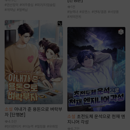
[단행본]
#
권선징악
#
여주중심
#
회귀/타임슬립
1천
#
계략남
#
철벽남
#
능력녀
#
로맨스
#
연애/결혼
#
서양풍
#
계약관계
소설
아내가 준 용돈으로 벼락부
자 [단행본]
소설
초전도체 운석으로 천재 엔
지니어 각성
4.5만
#
현대판타지
#
이능력
#
힐링물
#
유쾌함
6.7만