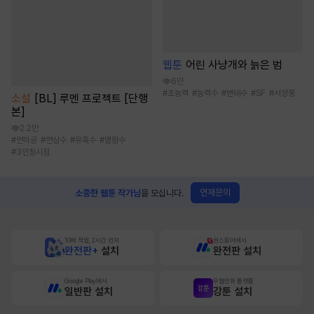
웹툰
어린 사냥개와 늙은 범
6만
#
초능력
#
능력수
#
변태수
#
SF
#
서양풍
소설
[BL] 루멘 프로젝트 [단행
본]
2.2만
#
연하공
#
연상수
#
유혹수
#
명랑수
#
3인칭시점
연재문의
소중한 웹툰 작가님
을 모십니다.
10배 적립, 2시간 먼저
원스토어에서
완전판+
설치
완전판 설치
Google Play에서
무협만화 플랫폼
일반판 설치
강툰 설치