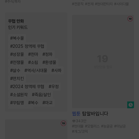
#
주식/투자
#
전문직
#
천재
#
현대판타지
#
사이다물
무협 만화
인기 키워드
#
복수물
#
2025 정액제 무협
#
성장물
#
천마
#
정파
#
전쟁물
#
소림
#
환생물
#
살수
#
역사/시대물
#
사파
#
먼치킨
#
2024 정액제 무협
#
우정
#
소설원작
#
죽음/살인
#
무림맹
#
복수
#
마교
#
천하제일인
웹툰
탑알바입니다
343만
#
현대물
#
모럴리스
#
능글공
#
미남공
#
개그/코믹