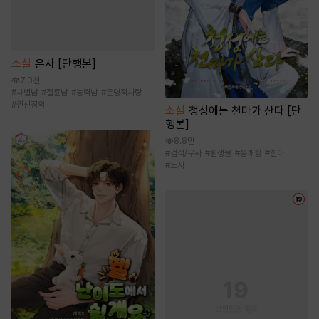
소설
은사 [단행본]
7.3천
#
재벌남
#
절륜남
#
능력남
#
운명적사랑
#
권선징악
소설
청성에는 천마가 산다 [단
행본]
8.8만
#
검객/무사
#
환생물
#
통쾌함
#
천마
#
도사