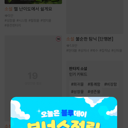
소설
헬 난이도에서 쉴게요
5만
#
성장물
#
시스템
#
힐링물
#
영지물
#
퓨전판타지
소설
불순한 탐닉 [단행본]
1.9만
#
현대물
#
상처녀
#
복수
#
집착남
#
신파물
판타지 소설
인기 키워드
#
회귀물
#
통쾌함
#
비장함
#
성장물
#
생존물
#
차원이동물
#
먼치킨
#
빙의물
#
복수물
#
게임시스템
#
시스템
#
환생물
#
스포츠물
소설
이중 이혼 합의서 [단행본]