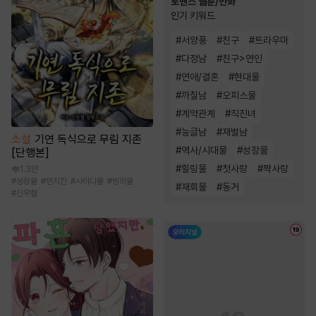
로맨스 웹툰/만화
인기 키워드
#
서양풍
#
친구
#
트라우마
#
다정남
#
친구>연인
#
연애/결혼
#
현대물
#
까칠남
#
오피스물
#
계약관계
#
직진녀
#
능글남
#
재벌남
소설
기연 독식으로 무림 지존
#
역사/시대물
#
성장물
[단행본]
#
힐링물
#
첫사랑
#
짝사랑
1.3만
#
성장물
#
먼치킨
#
사이다물
#
빙의물
#
재회물
#
동거
#
신무협