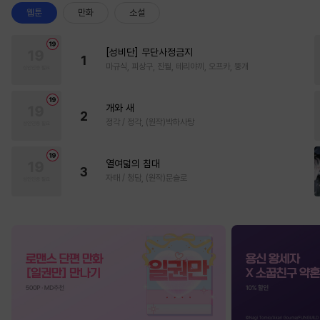
웹툰
만화
소설
[성비단] 무단사정금지
1
마규식, 피상구, 진월, 테리야끼, 오프카, 뚱개
개와 새
2
정각 / 정각, (원작)박하사탕
열여덟의 침대
3
자태 / 청담, (원작)문슬로