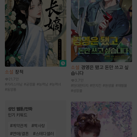
소설
경영은 됐고 돈만 쓰고 싶
소설
장적
습니다
21.7만
3.7만
#
카리스마남
#
궁정물
#
능력남
#
능력녀
#
현대판타지
#
먼치킨
#
환생물
#
재벌물
#
동양풍
#
성장물
성인 웹툰/만화
인기 키워드
#
계약관계
#
짝사랑
#
연애/결혼
#
스테디셀러