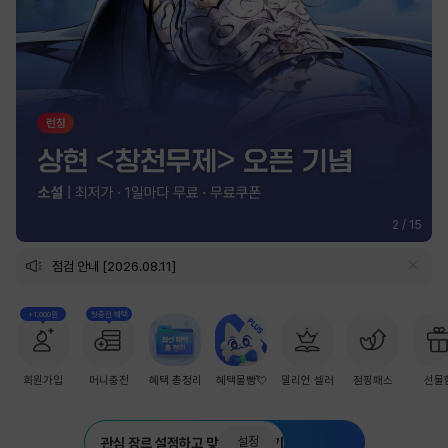
2
/
15
점검 안내 [2026.08.11]
+1,000원
첫충전 혜택
회원가입
머니충전
혜택 총정리
혜택몰빵💘
밀리언 셀러
점핑패스
선물
설정
관심 장르 설정하고 맞춤 추천 받기