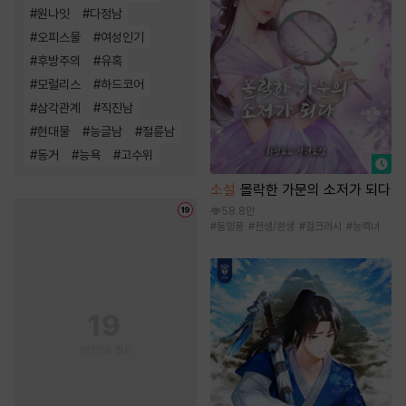
#
원나잇
#
다정남
#
오피스물
#
여성인기
#
후방주의
#
유혹
#
모럴리스
#
하드코어
#
삼각관계
#
직진남
#
현대물
#
능글남
#
절륜남
#
동거
#
능욕
#
고수위
소설
몰락한 가문의 소저가 되다
58.8만
#
동양풍
#
전생/환생
#
걸크러시
#
능력녀