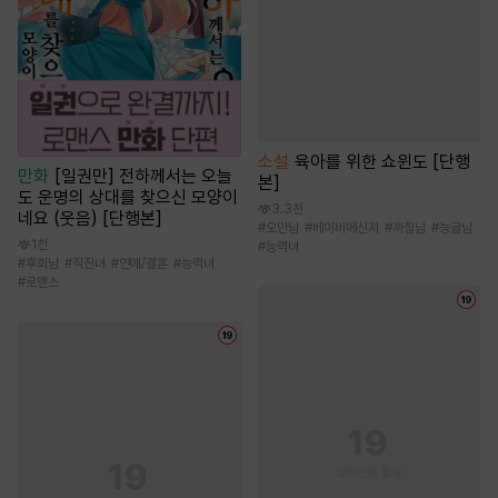
소설
육아를 위한 쇼윈도 [단행
만화
[일권만] 전하께서는 오늘
본]
도 운명의 상대를 찾으신 모양이
3.3천
네요 (웃음) [단행본]
#
오만남
#
베이비메신저
#
까칠남
#
능글남
1천
#
능력녀
#
후회남
#
직진녀
#
연애/결혼
#
능력녀
#
로맨스