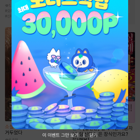
#
경영/기업
#
유쾌함
1.9만
#
전문직
#
이능력
#
전쟁물
#
오해/착각
#
계약연애/결혼
#
시월드
#
신파물
#
현대물
#
재벌물
#
천재
소설
중생 후 다섯 명의 권신을
만화
[일권만] 실례지만 약혼자
거두었다
님, 당신의 눈은 장식인가요?
이 이벤트 그만 보기
닫기
6.5만