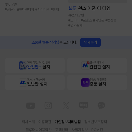
6.7만
웹툰
원스 어폰 어 타임
#
전문직
#
현대판타지
#
사이다물
#
천재
271.7만
#
드라마
#
로맨스
#
서양풍
#
성장물
#
인외존재
연재문의
소중한 웹툰 작가님
을 모십니다.
10배 적립, 2시간 먼저
원스토어에서
완전판+
설치
완전판 설치
Google Play에서
무협만화 플랫폼
일반판 설치
강툰 설치
회사소개
이용약관
개인정보처리방침
청소년보호정책
블루머니이용약관
고객센터
사업자정보
PC버전