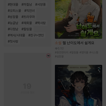
#
현대물
#
까칠남
#
서양풍
#
오피스물
#
직진녀
#
성장물
#
트라우마
#
능글남
#
재회물
#
짝사랑
#
다정남
#
힐링물
#
역사/시대물
#
친구>연인
#
첫사랑
소설
헬 난이도에서 쉴게요
5.1만
#
퓨전판타지
#
힐링물
#
영지물
#
시스템
#
성장물