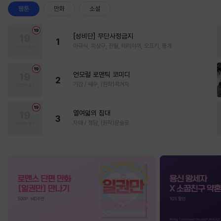
웹툰
만화
소설
[성비단] 무단사정금지
1
마규식, 피상구, 진월, 테리야끼, 오프카, 뚱개
언모럴 로맨틱 코미디
2
가감 / 쌔우, (원작)곽겨자
열여덟의 침대
3
자태 / 청담, (원작)문슬로