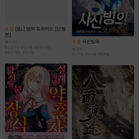
소설
[BL] 알파 프라이드 [단행
본]
소설
사신빙의
4.1만
#
소꿉친구
#
일상물
#
친구>연인
3만
#
정치/재벌
#
첫사랑
#
신무협
#
복수물
#
빙의물