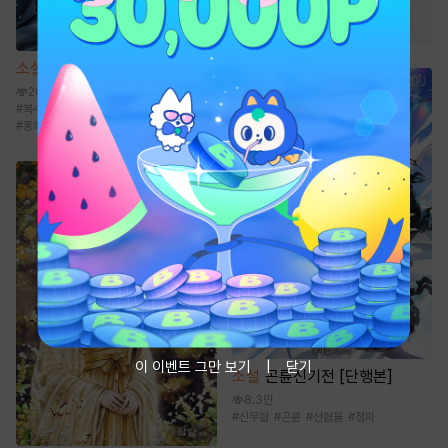
#
첫사랑
소설
흑도검선
20만
#
복수물
#
검객/무사
#
먼치킨
#
신무협
#
통쾌함
이 이벤트 그만 보기
닫기
소설
곤륜신기전 [단행본]
8.3만
#
신무협
#
곤륜
#
선협물
#
정파