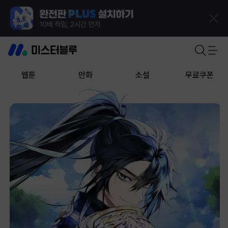
웹툰
만화
소설
무료쿠폰