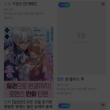
소설
가권신 [단행본]
1.2만
#
다정남
#
다정녀
#
첫사랑
#
능력녀
#
능력남
웹툰
원 플러스 투
95.8만
#
세같살
#
고수위
#
현대물
#
미인수
#
학원/캠퍼스
만화
[일권만] 모든 것을 포기한
평범한 영애는 젊은 빙제의 총애