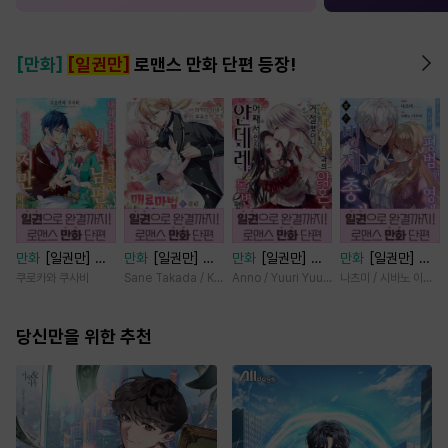
[만화]
[일권만]
로맨스 만화 단편 등장!
만화
[일권만] 내
만화
[일권만] 매
만화
[일권만] 왕
만화
[일권만] 모
게 간섭하지 않겠
료 마법에 걸린 척
태자님과의 약혼을
든 것을 포기한 평
쿠로카와 쿠사비
Sane Takada / Koki Fuyutsuki
Anno / Yuuri Yuudachi
나츠미 / 시바노 이즈미
다던 냉정한 남편
했더니 냉담했던
거절했더니 어째서
범한 영애는 젊은
이 어째선지 저만
약혼자가 맹목적인
인지 얀데레로 돌
빙제의 총애를 받
바라봅니다 [단행
당신만을 위한 추천
사랑꾼이 되었습니
변했습니다 [단행
는다 [단행본]
본]
다 [단행본]
본]