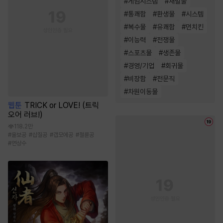
#
게임시스템
#
재벌물
#
통쾌함
#
환생물
#
시스템
#
복수물
#
유쾌함
#
먼치킨
#
이능력
#
전쟁물
#
스포츠물
#
생존물
#
경영/기업
#
회귀물
#
비장함
#
전문직
#
차원이동물
웹툰
TRICK or LOVE! (트릭
오어 러브!)
118.2만
#
울보공
#
삽질공
#
갭모에공
#
절륜공
#
연상수