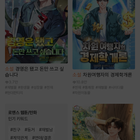
소설
경영은 됐고 돈만 쓰고 싶
소설
차원여행자의 경제학개론
습니다
10.8만
3.7만
#
천재
#
통쾌함
#
재벌물
#
사이다물
#
재벌물
#
환생물
#
성장물
#
천재
#
차원이동물
#
현대판타지
로맨스 웹툰/만화
인기 키워드
#
친구
#
동거
#
재벌남
#
계약관계
#
연애/결혼