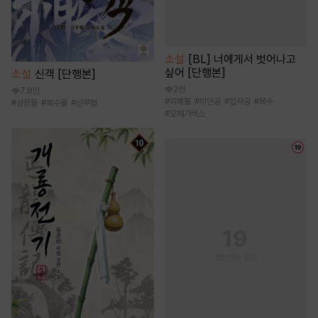
소설
[BL] 너에게서 벗어나고
싶어 [단행본]
소설
신객 [단행본]
2만
7.8만
#
피폐물
#
미인공
#
집착공
#
복수
#
성장물
#
복수물
#
신무협
#
오메가버스