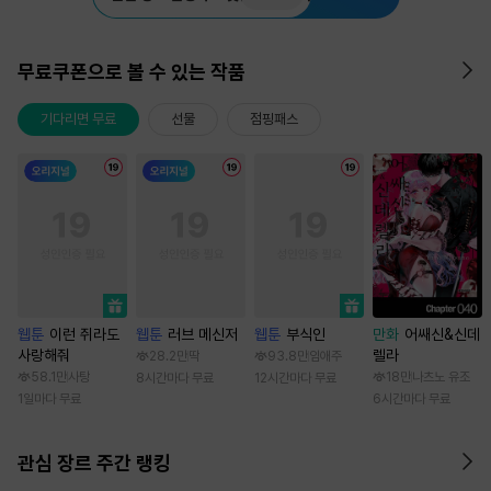
무료쿠폰으로 볼 수 있는 작품
기다리면 무료
선물
점핑패스
웹툰
이런 쥐라도
웹툰
러브 메신저
웹툰
부식인
만화
어쌔신&신데
사랑해줘
렐라
28.2만
딱
93.8만
임애주
58.1만
사탕
18만
나츠노 유조
8시간마다 무료
12시간마다 무료
1일마다 무료
6시간마다 무료
관심 장르 주간 랭킹