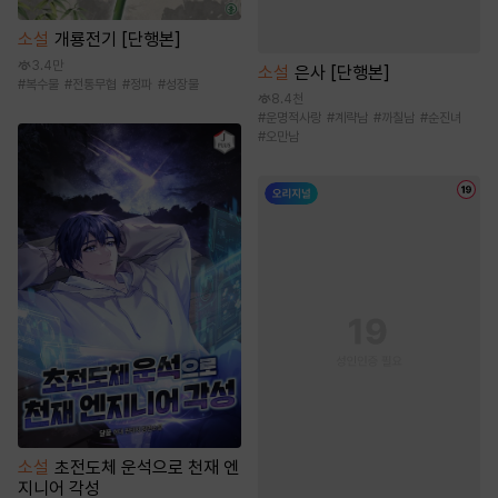
소설
개룡전기 [단행본]
3.4만
소설
은사 [단행본]
#
복수물
#
전통무협
#
정파
#
성장물
8.4천
#
운명적사랑
#
계략남
#
까칠남
#
순진녀
#
오만남
소설
초전도체 운석으로 천재 엔
지니어 각성