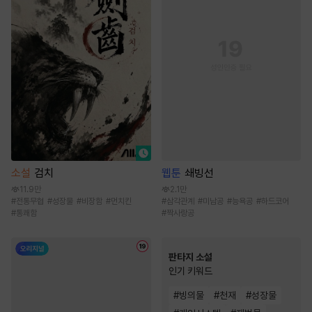
웹툰
쇄빙선
소설
검치
2.1만
11.9만
#
삼각관계
#
미남공
#
능욕공
#
하드코어
#
전통무협
#
성장물
#
비장함
#
먼치킨
#
짝사랑공
#
통쾌함
판타지 소설
인기 키워드
#
빙의물
#
천재
#
성장물