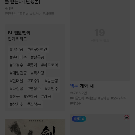
를 받는다 [단행본]
1천
#
로맨스
#
직진남
#
상처녀
#
서양풍
BL 웹툰/만화
인기 키워드
#
미남공
#
친구>연인
#
츤데레수
#
절륜공
#
다정수
#
동거
#
하드코어
#
대형견공
#
짝사랑
#
현대물
#
고수위
#
능글공
웹툰
개와 새
#
다정공
#
연상수
#
미인수
766.2만
#
친구
#
연하공
#
강공
#
배틀연애
#
재벌공
#
알파공
#
오해/착각
#
미남수
#
상처수
#
집착공