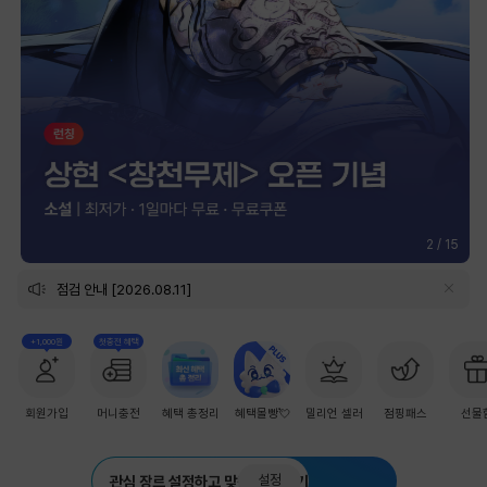
2
/
15
점검 안내 [2026.08.11]
+1,000원
첫충전 혜택
회원가입
머니충전
혜택 총정리
혜택몰빵💘
밀리언 셀러
점핑패스
선물
설정
관심 장르 설정하고 맞춤 추천 받기