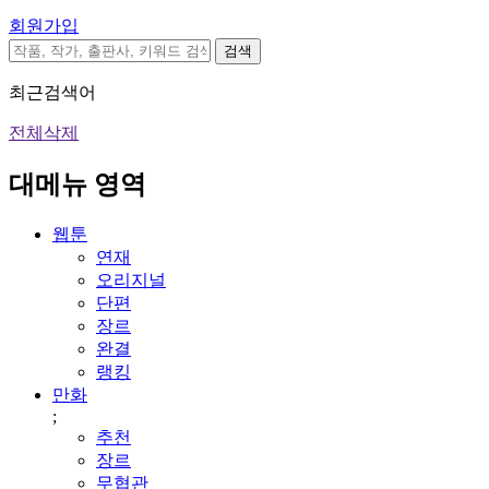
회원가입
검색
최근검색어
전체삭제
대메뉴 영역
웹툰
연재
오리지널
단편
장르
완결
랭킹
만화
;
추천
장르
무협관