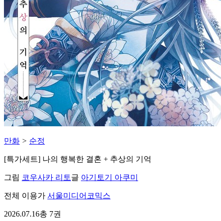
만화
>
순정
[특가세트] 나의 행복한 결혼 + 추상의 기억
그림
코우사카 리토
글
아기토기 아쿠미
전체 이용가
서울미디어코믹스
2026.07.16
총 7권