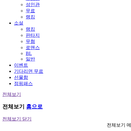
성인관
무료
랭킹
소설
랭킹
판타지
무협
로맨스
BL
일반
이벤트
기다리면 무료
선물함
점핑패스
전체보기
전체보기
홈으로
전체보기 닫기
전체보기 