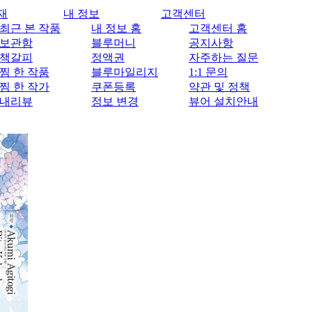
재
내 정보
고객센터
최근 본 작품
내 정보 홈
고객센터 홈
보관함
블루머니
공지사항
책갈피
정액권
자주하는 질문
찜 한 작품
블루마일리지
1:1 문의
찜 한 작가
쿠폰등록
약관 및 정책
내리뷰
정보 변경
뷰어 설치안내