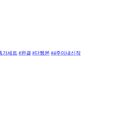
특가세트
#완결
#단행본
#4주이내신작