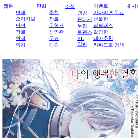
웹툰
만화
이벤트
내 서
소설
연재
추천
기다리면 무료
랭킹
오리지널
장르
선물함
판타지
단편
무협관
점핑패스
무협
장르
성인관
알림함
로맨스
완결
무료
BL
테마추천
일반
랭킹
랭킹
키워드로 검색