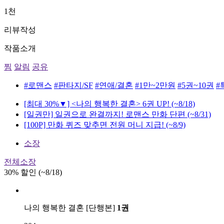
1천
리뷰작성
작품소개
찜
알림
공유
#로맨스
#판타지/SF
#연애/결혼
#1만~2만원
#5권~10권
#
[최대 30%▼] <나의 행복한 결혼> 6권 UP!
(~8/18)
[일권만] 일권으로 완결까지! 로맨스 만화 단편
(~8/31)
[100P] 만화 퀴즈 맞추면 전원 머니 지급!
(~8/9)
소장
전체소장
30% 할인 (~8/18)
나의 행복한 결혼 [단행본]
1권