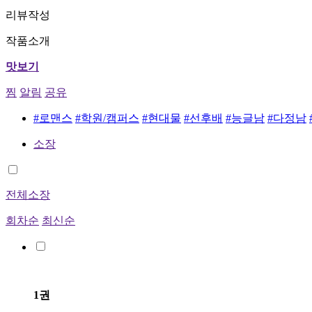
리뷰작성
작품소개
맛보기
찜
알림
공유
#로맨스
#학원/캠퍼스
#현대물
#선후배
#능글남
#다정남
소장
전체소장
회차순
최신순
1권