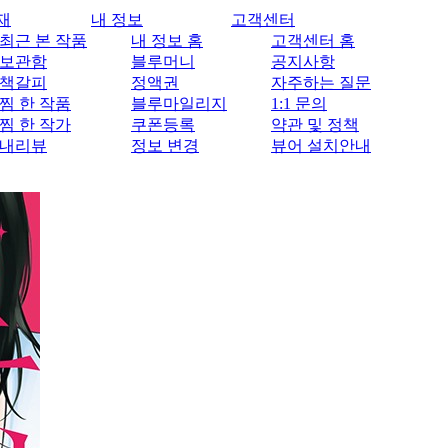
재
내 정보
고객센터
최근 본 작품
내 정보 홈
고객센터 홈
보관함
블루머니
공지사항
책갈피
정액권
자주하는 질문
찜 한 작품
블루마일리지
1:1 문의
찜 한 작가
쿠폰등록
약관 및 정책
내리뷰
정보 변경
뷰어 설치안내