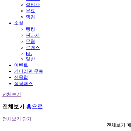
성인관
무료
랭킹
소설
랭킹
판타지
무협
로맨스
BL
일반
이벤트
기다리면 무료
선물함
점핑패스
전체보기
전체보기
홈으로
전체보기 닫기
전체보기 