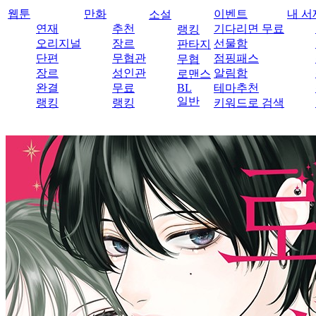
웹툰
만화
이벤트
내 서
소설
연재
추천
기다리면 무료
랭킹
오리지널
장르
선물함
판타지
단편
무협관
점핑패스
무협
장르
성인관
알림함
로맨스
완결
무료
BL
테마추천
일반
랭킹
랭킹
키워드로 검색