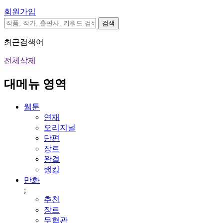
회원가입
검색
최근검색어
전체삭제
대메뉴 영역
웹툰
연재
오리지널
단편
장르
완결
랭킹
만화
;
추천
장르
무협관