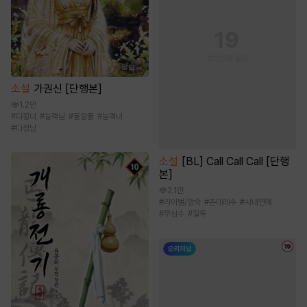
소설
가권신 [단행본]
1.2만
#
다정녀
#
능력남
#
동양풍
#
능력녀
#
다정남
소설
[BL] Call Call Call [단행
본]
2.1만
#
라이벌/앙숙
#
츤데레수
#
사내연애
#
무심수
#
질투