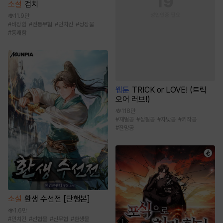
소설
검치
11.9만
#
비장함
#
전통무협
#
먼치킨
#
성장물
#
통쾌함
웹툰
TRICK or LOVE! (트릭
오어 러브!)
118만
#
재벌공
#
삽질공
#
자낮공
#
키작공
#
잔망공
소설
환생 수선전 [단행본]
1.6만
#
먼치킨
#
선협물
#
신무협
#
환생물