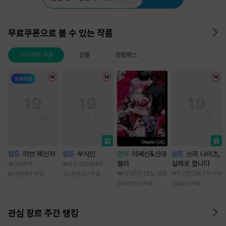
무료쿠폰으로 볼 수 있는 작품
기다리면 무료
선물
점핑패스
웹툰
러브 메신저
웹툰
부식인
만화
어쌔신&신데
웹툰
쓰리 나이츠,
렐라
실제로 합니다
28만
딱
93.4만
임애주
17.9만
나츠노 유조
1.7만
고토 / 두나래
8시간마다 무료
12시간마다 무료
6시간마다 무료
1일마다 무료
관심 장르 주간 랭킹