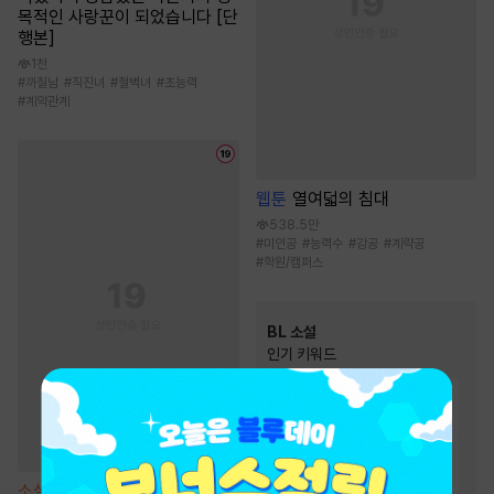
목적인 사랑꾼이 되었습니다 [단
행본]
1천
#
까칠남
#
직진녀
#
철벽녀
#
초능력
#
계약관계
웹툰
열여덟의 침대
538.5만
#
미인공
#
능력수
#
강공
#
계략공
#
학원/캠퍼스
BL 소설
인기 키워드
#
상처수
#
순진수
#
미인공
#
집착공
#
강공
#
사랑꾼공
#
순정공
#
절륜공
#
능욕공
#
능글공
#
일상물
#
연하공
소설
남편이 된 선생님 [단행본]