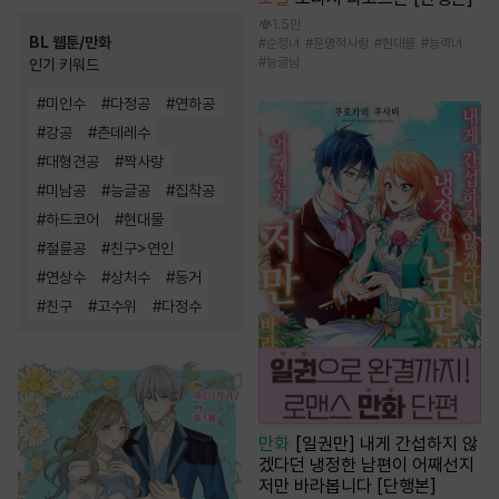
1.5만
BL 웹툰/만화
#
순정녀
#
운명적사랑
#
현대물
#
능력녀
#
능글남
인기 키워드
#
미인수
#
다정공
#
연하공
#
강공
#
츤데레수
#
대형견공
#
짝사랑
#
미남공
#
능글공
#
집착공
#
하드코어
#
현대물
#
절륜공
#
친구>연인
#
연상수
#
상처수
#
동거
#
친구
#
고수위
#
다정수
만화
[일권만] 내게 간섭하지 않
겠다던 냉정한 남편이 어째선지
저만 바라봅니다 [단행본]