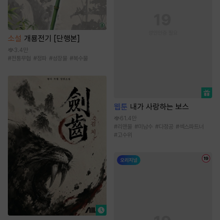
소설
개룡전기 [단행본]
3.4만
#
전통무협
#
정파
#
성장물
#
복수물
웹툰
내가 사랑하는 보스
61.4만
#
리맨물
#
미남수
#
다정공
#
섹스파트너
#
고수위