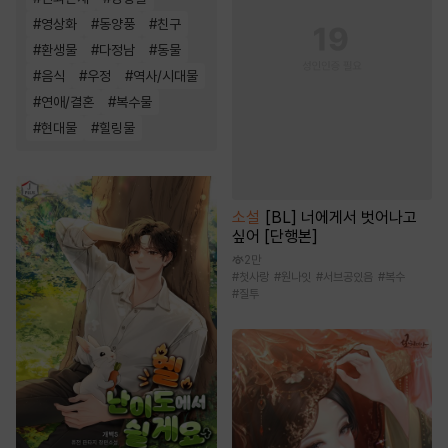
#
영상화
#
동양풍
#
친구
#
환생물
#
다정남
#
동물
#
음식
#
우정
#
역사/시대물
#
연애/결혼
#
복수물
#
현대물
#
힐링물
소설
[BL] 너에게서 벗어나고
싶어 [단행본]
2만
#
첫사랑
#
원나잇
#
서브공있음
#
복수
#
질투