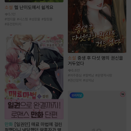
소설
헬 난이도에서 쉴게요
5.1만
#
영지물
#
시스템
#
성장물
#
힐링물
#
퓨전판타지
소설
중생 후 다섯 명의 권신을
거두었다
6.6만
#
여주중심
#
철벽남
#
운명적사랑
#
권선징악
#
상처남
만화
[일권만] 매료 마법에 걸린
척했더니 냉담했던 약혼자가 맹