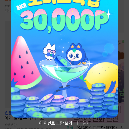
#
오해/착각
#
미인수
6.5천
#
다정공
#
단정수
#
현대물
#
사제지간
#
3인칭시점
#
다정수
#
달달물
#
첫사랑
웹툰
[불공정 단편선] 옆집 남자
에게 잘해 주지 마세요
이 이벤트 그만 보기
닫기
5.6만
만화
[일권만] 파혼당했지만, 스