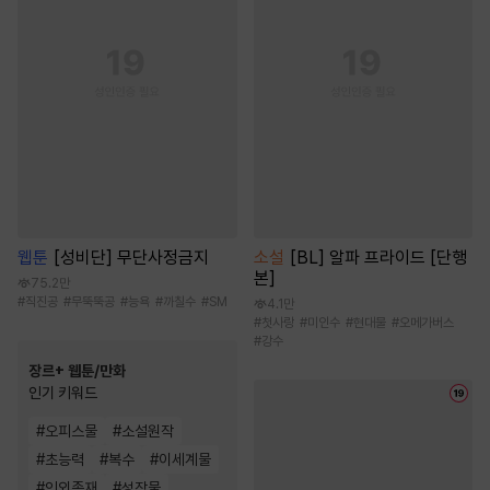
웹툰
[성비단] 무단사정금지
소설
[BL] 알파 프라이드 [단행
본]
75.2만
#
직진공
#
무뚝뚝공
#
능욕
#
까칠수
#
SM
4.1만
#
첫사랑
#
미인수
#
현대물
#
오메가버스
#
강수
장르+ 웹툰/만화
인기 키워드
#
오피스물
#
소설원작
#
초능력
#
복수
#
이세계물
#
인외존재
#
성장물