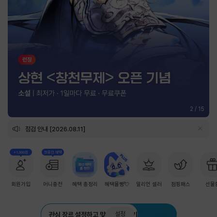
2
/
15
점검 안내 [2026.08.11]
+1,000원
첫충전 혜택
회원가입
머니충전
혜택 총정리
혜택몰빵💘
밀리언 셀러
점핑패스
선물
설정
관심 장르 설정하고 맞춤 추천 받기