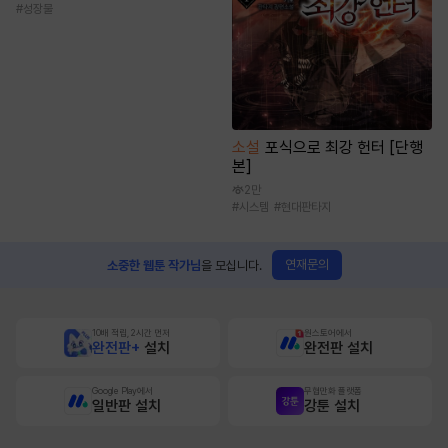
#
성장물
소설
포식으로 최강 헌터 [단행
본]
2만
#
시스템
#
현대판타지
연재문의
소중한 웹툰 작가님
을 모십니다.
10배 적립, 2시간 먼저
원스토어에서
완전판+
설치
완전판 설치
Google Play에서
무협만화 플랫폼
일반판 설치
강툰 설치