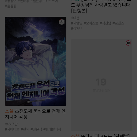
#
동정수
#
연하공
#
절륜공
#
하드코어
도 부장님께 사랑받고 있습니다
#
음침공
[단행본]
1천
#
재벌남
#
오피스물
#
직진남
#
로맨스
#
상처녀
소설
초전도체 운석으로 천재 엔
지니어 각성
6.7만
#
사이다물
#
천재
#
전문직
#
현대판타지
소설
또다시 파고드는 [단행본]