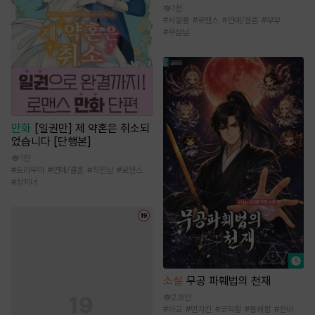
1천
#
서양풍
#
로맨스
#
연애/결혼
#
부부
#
무심남
만화
[일권만] 제 약혼은 취소되
었습니다 [단행본]
1천
#
트라우마
#
연애/결혼
#
직진남
#
로맨스
#
상처녀
소설
무공 파훼법의 천재
2.9만
#
마교
#
먼치킨
#
코믹함
#
통쾌함
#
천마