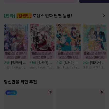
[만화]
[일권만]
로맨스 만화 단편 등장!
만화
[일권만] 모
만화
[일권만] 왕
만화
[일권만] 전
만화
[일권만] 제
든 것을 포기한 평
태자님과의 약혼을
하께서는 오늘도
약혼은 취소되었습
나츠미 / 시바노 이즈미
Anno / Yuuri Yuudachi
Shin Fukuda / Yoko Kurosu
하루나기 리구 / 미즈메
범한 영애는 젊은
거절했더니 어째서
운명의 상대를 찾
니다 [단행본]
빙제의 총애를 받
인지 얀데레로 돌
으신 모양이네요
는다 [단행본]
당신만을 위한 추천
변했습니다 [단행
(웃음) [단행본]
본]