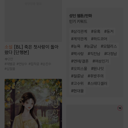
성인 웹툰/만화
인기 키워드
#
삼각관계
#
유혹
#
동거
#
계약관계
#
하드코어
#
능욕
#
능글남
#
모럴리스
소설
[BL] 죽은 첫사랑이 돌아
왔다 [단행본]
#
짝사랑
#
직진남
#
다정남
2만
#
연애/결혼
#
여성인기
#
재벌공
#
연상수
#
집착공
#
순진수
#
오피스물
#
원나잇
#
삽질물
#
절륜남
#
후방주의
#
고수위
#
스테디셀러
#
현대물