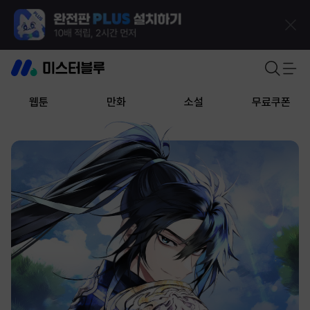
웹툰
만화
소설
무료쿠폰