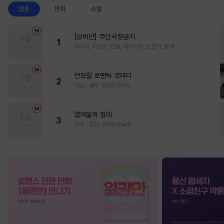
웹툰
만화
소설
[성비단] 무단사정금지
1
마규식, 피상구, 진월, 테리야끼, 오프카, 뚱개
언모럴 로맨틱 코미디
2
가감 / 쌔우, (원작)곽겨자
열여덟의 침대
3
자태 / 청담, (원작)문슬로