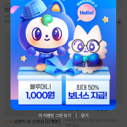
소설
[BL] 그러니까 책임져요
#
첫사랑
#
직진녀
#
힐링물
[단행본]
1.3만
#
강공
#
집착공
#
첫사랑
#
하극상
#
냉혈공
웹툰
신혼부부 특별전형
이 이벤트 그만 보기
닫기
532만
#
계략공
#
상처수
#
현대물
#
오메가버스
소설
남편이 된 선생님 [단행본]
#
짝사랑공