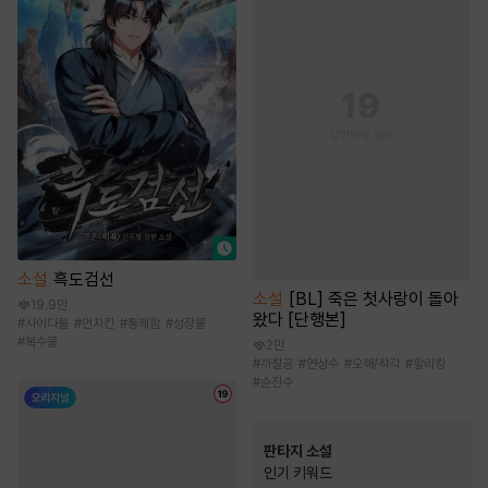
소설
흑도검선
소설
[BL] 죽은 첫사랑이 돌아
19.9만
왔다 [단행본]
#
사이다물
#
먼치킨
#
통쾌함
#
성장물
#
복수물
2만
#
까칠공
#
연상수
#
오해/착각
#
할리킹
#
순진수
판타지 소설
인기 키워드