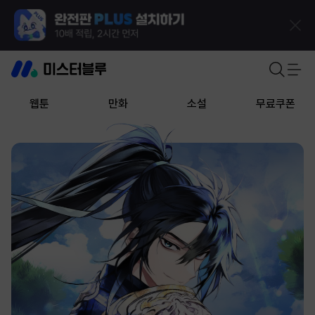
웹툰
만화
소설
무료쿠폰