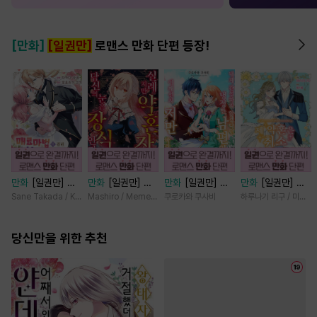
[만화]
[일권만]
로맨스 만화 단편 등장!
만화
[일권만] 매
만화
[일권만] 실
만화
[일권만] 내
만화
[일권만] 제
료 마법에 걸린 척
례지만 약혼자님,
게 간섭하지 않겠
약혼은 취소되었습
Sane Takada / Koki Fuyutsuki
Mashiro / Memeko
쿠로카와 쿠사비
하루나기 리구 / 미즈메
했더니 냉담했던
당신의 눈은 장식
다던 냉정한 남편
니다 [단행본]
약혼자가 맹목적인
인가요? [단행본]
이 어째선지 저만
사랑꾼이 되었습니
당신만을 위한 추천
바라봅니다 [단행
다 [단행본]
본]