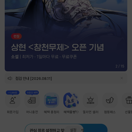
2
/
15
점검 안내 [2026.08.11]
+1,000원
첫충전 혜택
회원가입
머니충전
혜택 총정리
혜택몰빵💘
밀리언 셀러
점핑패스
선물
설정
관심 장르 설정하고 맞춤 추천 받기