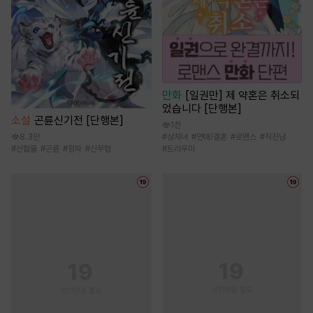
만화
[일권만] 제 약혼은 취소되
었습니다 [단행본]
소설
곤륜신기전 [단행본]
1천
#
상처녀
#
연애/결혼
#
로맨스
#
직진남
8.3만
#
트라우마
#
선협물
#
곤륜
#
정파
#
신무협