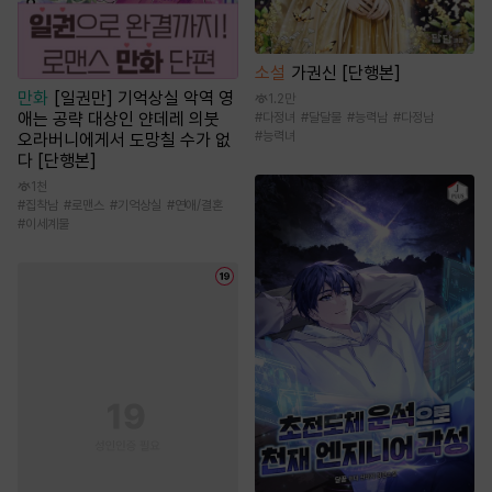
소설
가권신 [단행본]
만화
[일권만] 기억상실 악역 영
1.2만
애는 공략 대상인 얀데레 의붓
#
다정녀
#
달달물
#
능력남
#
다정남
#
능력녀
오라버니에게서 도망칠 수가 없
다 [단행본]
1천
#
집착남
#
로맨스
#
기억상실
#
연애/결혼
#
이세계물