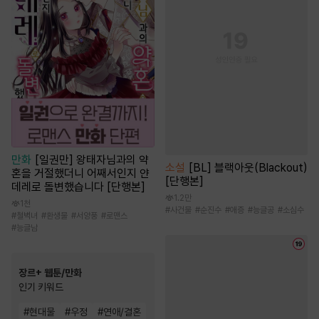
만화
[일권만] 왕태자님과의 약
소설
[BL] 블랙아웃(Blackout)
혼을 거절했더니 어째서인지 얀
[단행본]
데레로 돌변했습니다 [단행본]
1.2만
1천
#
사건물
#
순진수
#
애증
#
능글공
#
소심수
#
철벽녀
#
환생물
#
서양풍
#
로맨스
#
능글남
장르+ 웹툰/만화
인기 키워드
#
현대물
#
우정
#
연애/결혼