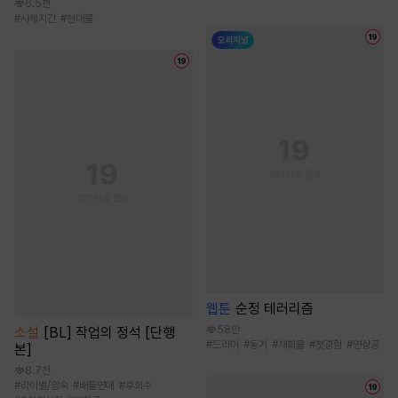
6.5천
#
사제지간
#
현대물
웹툰
순정 테러리즘
58만
소설
[BL] 작업의 정석 [단행
#
드라마
#
동거
#
재회물
#
첫경험
#
연상공
본]
8.7천
#
라이벌/앙숙
#
배틀연애
#
후회수