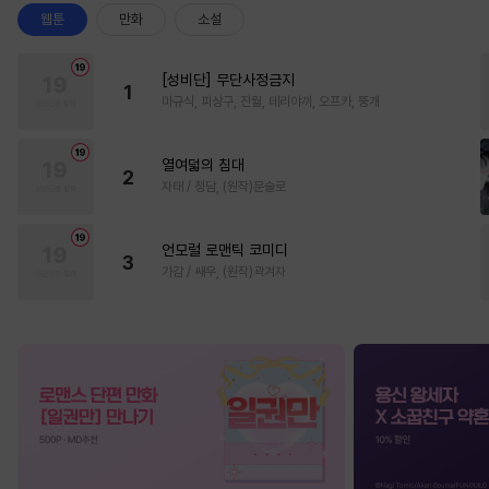
웹툰
만화
소설
[성비단] 무단사정금지
1
마규식, 피상구, 진월, 테리야끼, 오프카, 뚱개
열여덟의 침대
2
자태 / 청담, (원작)문슬로
언모럴 로맨틱 코미디
3
가감 / 쌔우, (원작)곽겨자