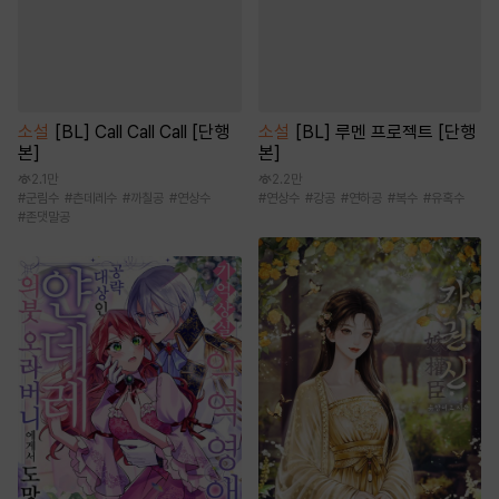
소설
[BL] 루멘 프로젝트 [단행
소설
[BL] Call Call Call [단행
본]
본]
2.2만
2.1만
#
연상수
#
강공
#
연하공
#
복수
#
유혹수
#
군림수
#
츤데레수
#
까칠공
#
연상수
#
존댓말공