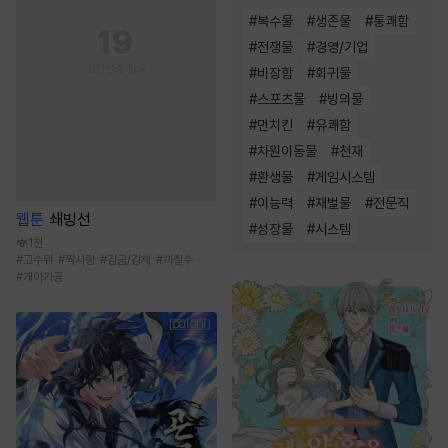
#
복수물
#
생존물
#
통쾌함
#
전쟁물
#
경영/기업
#
비장함
#
회귀물
#
스포츠물
#
빙의물
#
먼치킨
#
유쾌함
#
차원이동물
#
천재
#
환생물
#
게임시스템
#
이능력
#
재벌물
#
전문직
웹툰
쇄빙선
#
성장물
#
시스템
1천
#
고수위
#
짝사랑
#
감금/강제
#
까칠수
#
개아가공