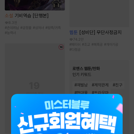
소설
기비역습 [단행본]
8.3천
#
츤데레남
#
궁정물
#
상처녀
#
왕족/귀족
웹툰
[성비단] 무단사정금지
#
능력녀
74.2만
#
페티쉬
#
조교
#
복흑공
#
개아가공
#
다정공
로맨스 웹툰/만화
인기 키워드
#
재벌남
#
계약관계
#
친구
#
현대물
#
트라우마
#
까칠남
#
짝사랑
#
다정남
#
능글남
#
성장물
#
동거
#
친구>연인
#
연애/결혼
#
오피스물
#
재회물
#
역사/시대물
#
서양풍