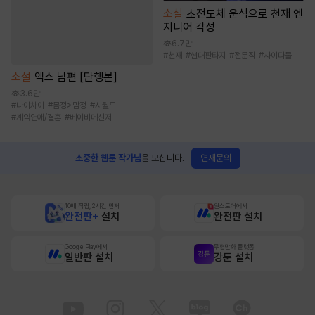
소설
초전도체 운석으로 천재 엔
지니어 각성
6.7만
#
천재
#
현대판타지
#
전문직
#
사이다물
소설
엑스 남편 [단행본]
3.6만
#
나이차이
#
몸정>맘정
#
시월드
#
계약연애/결혼
#
베이비메신저
연재문의
소중한 웹툰 작가님
을 모십니다.
10배 적립, 2시간 먼저
원스토어에서
완전판+
설치
완전판 설치
Google Play에서
무협만화 플랫폼
일반판 설치
강툰 설치