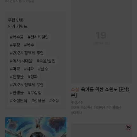
#
3인칭시점
#
까칠공
무협 만화
인기 키워드
#
복수물
#
천하제일인
#
우정
#
복수
#
2024 정액제 무협
#
역사/시대물
#
죽음/살인
#
마교
#
사파
#
살수
#
전쟁물
#
정파
#
2025 정액제 무협
소설
육아를 위한 쇼윈도 [단행
#
환생물
#
무림맹
본]
#
소설원작
#
성장물
#
소림
3.4천
#
오해
#
조신남
#
오만남
#
츤데레남
#
천마
#
먼치킨
#
다정녀