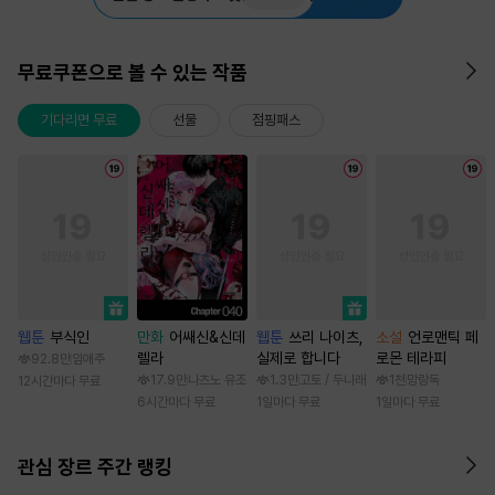
무료쿠폰으로 볼 수 있는 작품
기다리면 무료
선물
점핑패스
웹툰
부식인
만화
어쌔신&신데
웹툰
쓰리 나이츠,
소설
언로맨틱 페
렐라
실제로 합니다
로몬 테라피
92.8만
임애주
17.9만
나츠노 유조
1.3만
고토 / 두나래
1천
망랑독
12시간마다 무료
6시간마다 무료
1일마다 무료
1일마다 무료
관심 장르 주간 랭킹