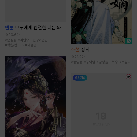
웹툰
모두에게 친절한 너는 왜
29.6만
#
순정공
#
미인수
#
친구>연인
#
학원/캠퍼스
#
재벌공
소설
장적
21.9만
#
동양풍
#
능력남
#
궁정물
#
복수
#
무심녀