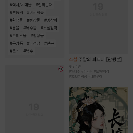
#
역사/시대물
#
인외존재
#
초능력
#
이세계물
#
환생물
#
성장물
#
영상화
#
동물
#
복수물
#
소설원작
#
오피스물
#
힐링물
#
동양풍
#
다정남
#
친구
#
음식
#
복수
소설
주말의 파트너 [단행본]
2.4만
#
얼빠수
#
미남수
#
오해/착각
#
복흑/계략공
#
배틀연애