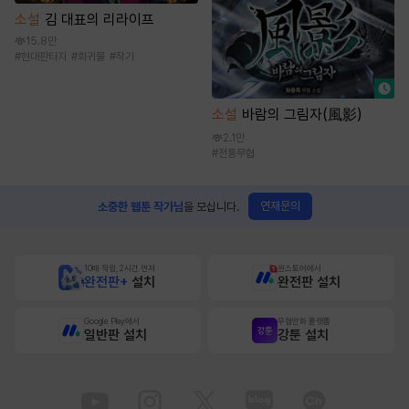
소설
김 대표의 리라이프
15.8만
#
현대판타지
#
회귀물
#
작가
소설
바람의 그림자(風影)
2.1만
#
전통무협
연재문의
소중한 웹툰 작가님
을 모십니다.
10배 적립, 2시간 먼저
원스토어에서
완전판+
설치
완전판 설치
Google Play에서
무협만화 플랫폼
일반판 설치
강툰 설치