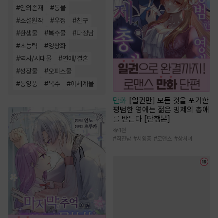
#
인외존재
#
동물
#
소설원작
#
우정
#
친구
#
환생물
#
복수물
#
다정남
#
초능력
#
영상화
#
역사/시대물
#
연애/결혼
#
성장물
#
오피스물
#
동양풍
#
복수
#
이세계물
만화
[일권만] 모든 것을 포기한
평범한 영애는 젊은 빙제의 총애
를 받는다 [단행본]
1천
#
직진남
#
서양풍
#
로맨스
#
상처녀