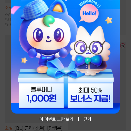
#
능욕
#
여성인기
소설
은사 [단행본]
#
연애/결혼
#
원나잇
8.6천
#
능글남
#
계약관계
#
냉정남
#
소유욕/집착
#
권선징악
#
신분차이
#
동정녀
#
모럴리스
#
다정남
#
현대물
이 이벤트 그만 보기
닫기
소설
[BL] 금리(金利) [단행본]