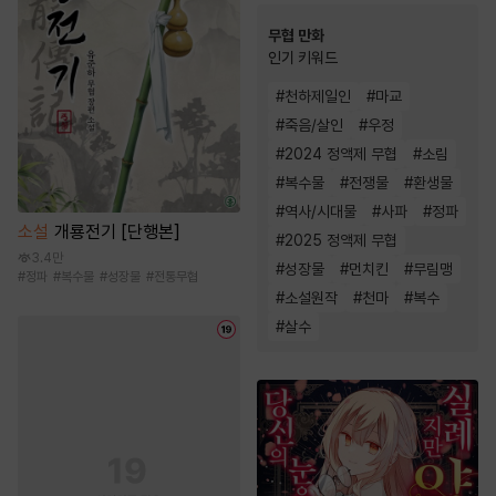
무협 만화
인기 키워드
#
천하제일인
#
마교
#
죽음/살인
#
우정
#
2024 정액제 무협
#
소림
#
복수물
#
전쟁물
#
환생물
#
역사/시대물
#
사파
#
정파
소설
개룡전기 [단행본]
#
2025 정액제 무협
3.4만
#
성장물
#
먼치킨
#
무림맹
#
정파
#
복수물
#
성장물
#
전통무협
#
소설원작
#
천마
#
복수
#
살수