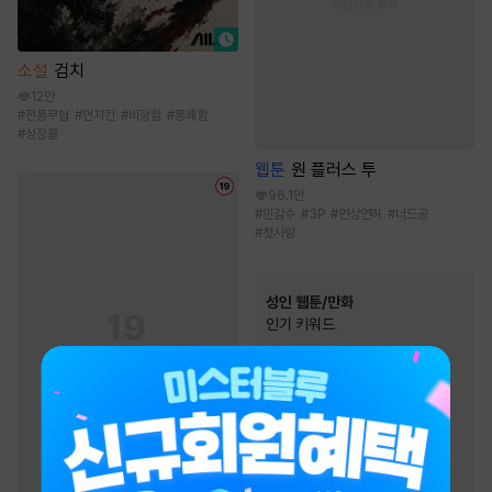
소설
검치
12만
#
전통무협
#
먼치킨
#
비장함
#
통쾌함
#
성장물
웹툰
원 플러스 투
96.1만
#
민감수
#
3P
#
연상연하
#
너드공
#
첫사랑
성인 웹툰/만화
인기 키워드
#
오피스물
#
고수위
#
절륜남
#
하드코어
#
짝사랑
#
스테디셀러
#
직진남
#
유혹
#
동거
#
삼각관계
#
후방주의