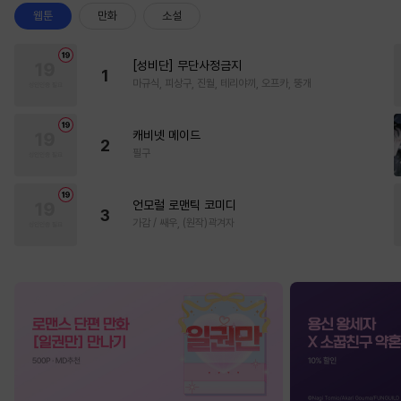
웹툰
만화
소설
[성비단] 무단사정금지
1
마규식, 피상구, 진월, 테리야끼, 오프카, 뚱개
캐비넷 메이드
2
필구
언모럴 로맨틱 코미디
3
가감 / 쌔우, (원작)곽겨자