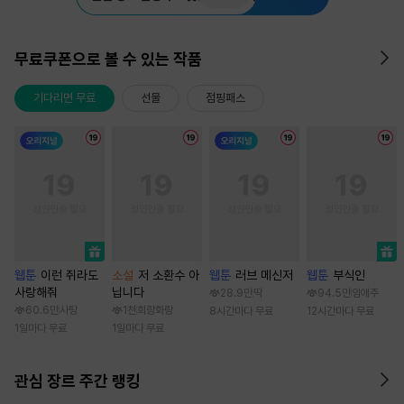
무료쿠폰으로 볼 수 있는 작품
기다리면 무료
선물
점핑패스
웹툰
이런 쥐라도
소설
저 소환수 아
웹툰
러브 메신저
웹툰
부식인
사랑해줘
닙니다
28.9만
딱
94.5만
임애주
60.6만
사탕
1천
희랑화랑
8시간마다 무료
12시간마다 무료
1일마다 무료
1일마다 무료
관심 장르 주간 랭킹