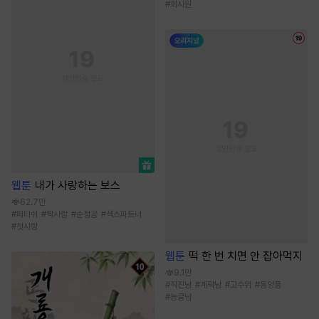
#
회사원
웹툰
내가 사랑하는 보스
62.7만
#
페티쉬
#
짝사랑
#
순정공
#
섹스파트너
#
첫사랑
웹툰
떡 한 번 치면 안 잡아먹지
9.1만
#
직진남
#
계략남
#
고수위
#
동양풍
#
능글남