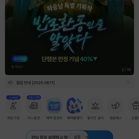
2
/
15
점검 안내 [2026.08.11]
+1,000원
첫충전 혜택
회원가입
머니충전
혜택 총정리
혜택몰빵💘
밀리언 셀러
점핑패스
선물
설정
관심 장르 설정하고 맞춤 추천 받기