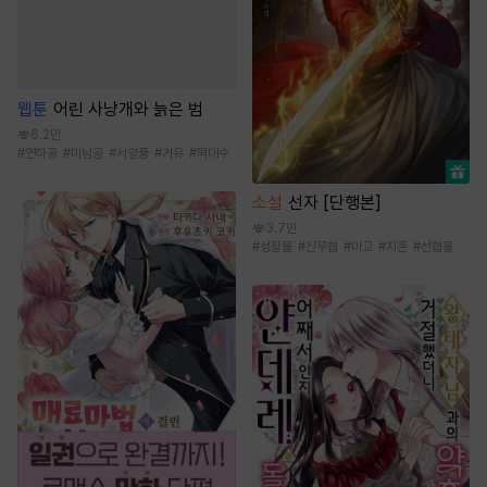
웹툰
어린 사냥개와 늙은 범
6.2만
#
연하공
#
미남공
#
서양풍
#
거유
#
떡대수
소설
선자 [단행본]
3.7만
#
성장물
#
신무협
#
마교
#
지존
#
선협물