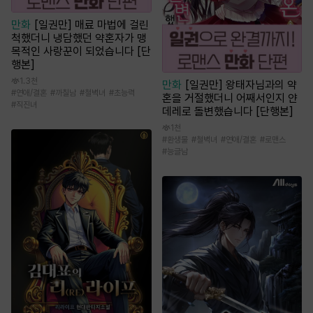
만화
[일권만] 매료 마법에 걸린
척했더니 냉담했던 약혼자가 맹
목적인 사랑꾼이 되었습니다 [단
행본]
1.3천
만화
[일권만] 왕태자님과의 약
#
연애/결혼
#
까칠남
#
철벽녀
#
초능력
혼을 거절했더니 어째서인지 얀
#
직진녀
데레로 돌변했습니다 [단행본]
1천
#
환생물
#
철벽녀
#
연애/결혼
#
로맨스
#
능글남