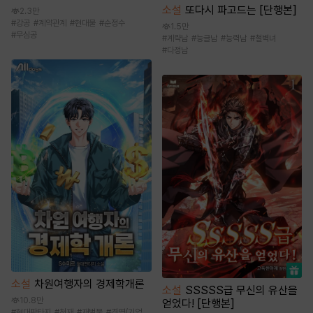
소설
또다시 파고드는 [단행본]
2.3만
#
강공
#
계약관계
#
현대물
#
순정수
1.5만
#
무심공
#
계략남
#
능글남
#
능력남
#
철벽녀
#
다정남
소설
차원여행자의 경제학개론
소설
SSSSS급 무신의 유산을
10.8만
얻었다! [단행본]
#
현대판타지
#
천재
#
재벌물
#
경영/기업