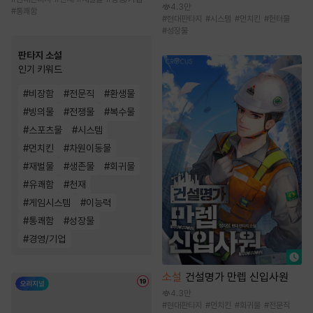
4.3만
#
통쾌함
#
현대판타지
#
시스템
#
먼치킨
#
헌터물
#
성장물
판타지 소설
인기 키워드
#
비장함
#
전문직
#
환생물
#
빙의물
#
전쟁물
#
복수물
#
스포츠물
#
시스템
#
먼치킨
#
차원이동물
#
재벌물
#
생존물
#
회귀물
#
유쾌함
#
천재
#
게임시스템
#
이능력
#
통쾌함
#
성장물
#
경영/기업
소설
건설명가 만렙 신입사원
4.3만
#
현대판타지
#
먼치킨
#
회귀물
#
전문직