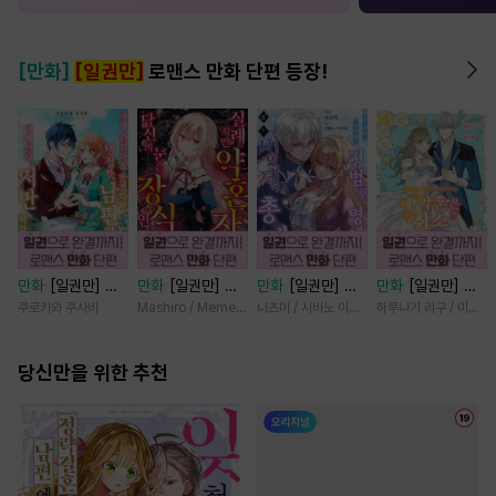
[만화]
[일권만]
로맨스 만화 단편 등장!
만화
[일권만] 내
만화
[일권만] 실
만화
[일권만] 모
만화
[일권만] 제
게 간섭하지 않겠
례지만 약혼자님,
든 것을 포기한 평
약혼은 취소되었습
쿠로카와 쿠사비
Mashiro / Memeko
나츠미 / 시바노 이즈미
하루나기 리구 / 미즈메
다던 냉정한 남편
당신의 눈은 장식
범한 영애는 젊은
니다 [단행본]
이 어째선지 저만
인가요? [단행본]
빙제의 총애를 받
바라봅니다 [단행
당신만을 위한 추천
는다 [단행본]
본]