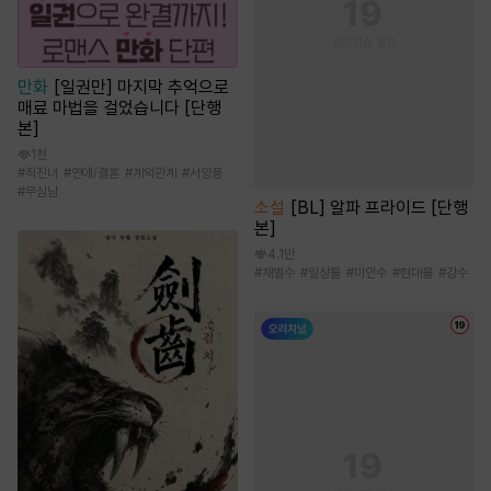
만화
[일권만] 마지막 추억으로
매료 마법을 걸었습니다 [단행
본]
1천
#
직진녀
#
연애/결혼
#
계약관계
#
서양풍
#
무심남
소설
[BL] 알파 프라이드 [단행
본]
4.1만
#
재벌수
#
일상물
#
미인수
#
현대물
#
강수