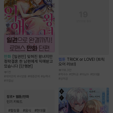
만화
[일권만] 잊혀진 왕녀지만
웹툰
TRICK or LOVE! (트릭
정략결혼 한 남편에게 익애받고
오어 러브!)
있습니다 [단행본]
118.3만
1천
#
적극수
#
연하공
#
미남수
#
현대물
#
계약관계
#
서양풍
#
애증관계
#
능력녀
#
상처공
#
까칠남
장르+ 웹툰/만화
인기 키워드
#
힐링물
#
음식
#
현대물