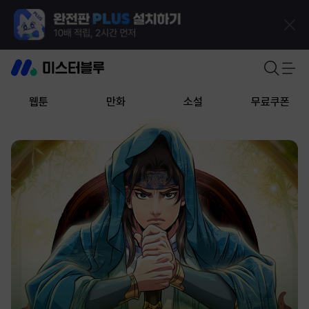
웹툰
만화
소설
무료쿠폰