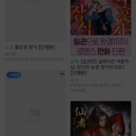
소설
불순한 탐닉 [단행본]
1.9만
#
상처녀
#
신파물
#
후회남
#
복수
#
오만남
만화
[일권만] 실례지만 약혼자
님, 당신의 눈은 장식인가요?
[단행본]
1천
#
계약관계
#
서양풍
#
능력녀
#
로맨스
#
연애/결혼