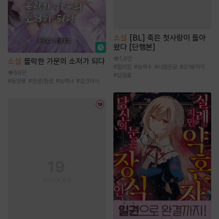
소설
[BL] 죽은 첫사랑이 돌아
왔다 [단행본]
1.9만
소설
몰락한 가문의 소저가 되다
#
할리킹
#
능력수
#
사랑꾼공
#
오해/착각
59만
#
삽질물
#
동양풍
#
전생/환생
#
능력녀
#
걸크러시