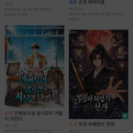
웹툰
순정 테러리즘
1천
57.8만
#
학원/캠퍼스물
#
현대물
#
계략남
#
나이차커플
#
후회공
#
첫경험
#
서브공
#
재벌남
#
다정녀
#
연하수
소설
인벤토리로 암시장의 거물
이 되었다.
소설
무공 파훼법의 천재
7.7만
#
용병
#
이능력
#
현대판타지
#
군인
2.9만