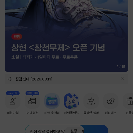
2
/
15
점검 안내 [2026.08.11]
+1,000원
첫충전 혜택
회원가입
머니충전
혜택 총정리
혜택몰빵💘
밀리언 셀러
점핑패스
선물
설정
관심 장르 설정하고 맞춤 추천 받기