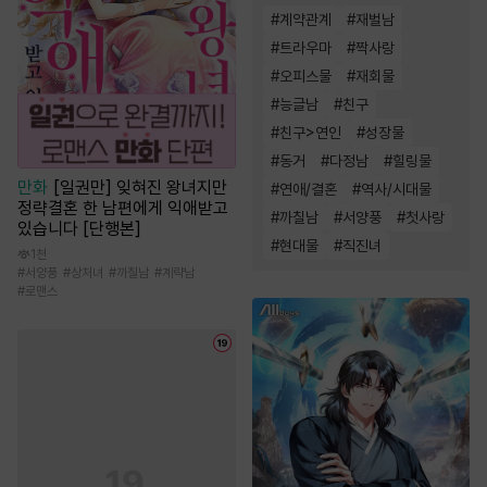
#
계약관계
#
재벌남
#
트라우마
#
짝사랑
#
오피스물
#
재회물
#
능글남
#
친구
#
친구>연인
#
성장물
#
동거
#
다정남
#
힐링물
만화
[일권만] 잊혀진 왕녀지만
#
연애/결혼
#
역사/시대물
정략결혼 한 남편에게 익애받고
#
까칠남
#
서양풍
#
첫사랑
있습니다 [단행본]
#
현대물
#
직진녀
1천
#
서양풍
#
상처녀
#
까칠남
#
계략남
#
로맨스