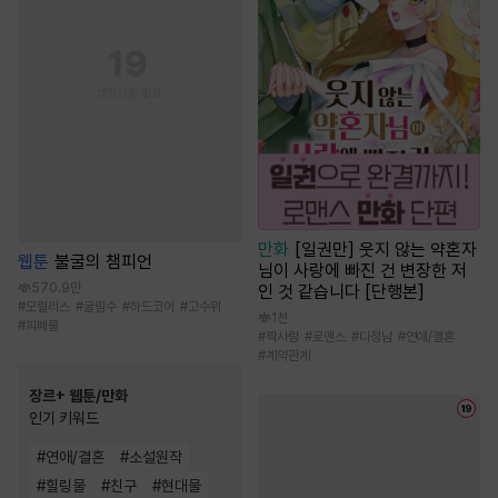
만화
[일권만] 웃지 않는 약혼자
웹툰
불굴의 챔피언
님이 사랑에 빠진 건 변장한 저
570.9만
인 것 같습니다 [단행본]
#
모럴리스
#
굴림수
#
하드코어
#
고수위
1천
#
피폐물
#
짝사랑
#
로맨스
#
다정남
#
연애/결혼
#
계약관계
장르+ 웹툰/만화
인기 키워드
#
연애/결혼
#
소설원작
#
힐링물
#
친구
#
현대물