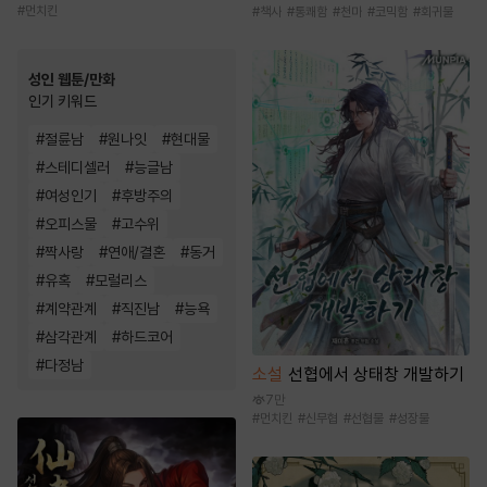
#
먼치킨
#
책사
#
통쾌함
#
천마
#
코믹함
#
회귀물
성인 웹툰/만화
인기 키워드
#
절륜남
#
원나잇
#
현대물
#
스테디셀러
#
능글남
#
여성인기
#
후방주의
#
오피스물
#
고수위
#
짝사랑
#
연애/결혼
#
동거
#
유혹
#
모럴리스
#
계약관계
#
직진남
#
능욕
#
삼각관계
#
하드코어
#
다정남
소설
선협에서 상태창 개발하기
7만
#
먼치킨
#
신무협
#
선협물
#
성장물