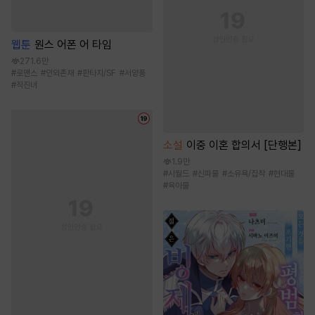
웹툰
원스 어폰 어 타임
271.6만
#
로맨스
#
인외존재
#
판타지/SF
#
서양풍
#
직진녀
소설
이중 이혼 합의서 [단행본]
1.9만
#
시월드
#
신파물
#
소유욕/집착
#
현대물
#
육아물