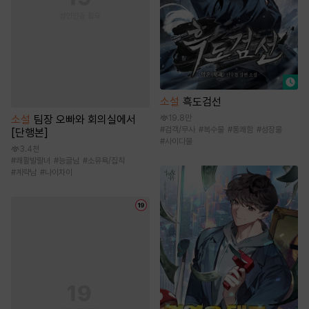
소설
흑도검선
소설
팀장 오빠와 회의실에서
19.8만
#
검객/무사
#
복수물
#
통쾌함
#
성장물
[단행본]
#
사이다물
3.4천
#
쾌활발랄녀
#
능글남
#
소유욕/집착
#
계략남
#
나이차이