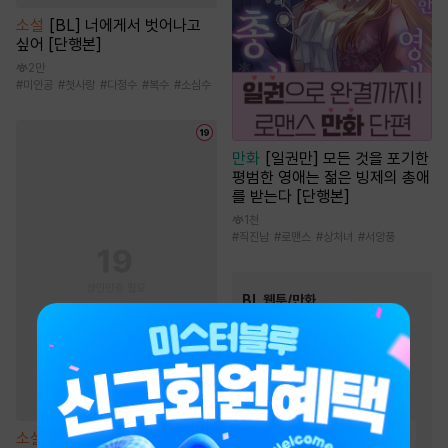
소설
[BL] 너에게서 벗어나고
싶어 [단행본]
2만
#
미인공
#
첫사랑
#
다정수
#
복수
#
소심수
만화
[일권만] 모든 것을 포기한
평범한 영애는 젊은 빙제의 총애
를 받는다 [단행본]
1천
#
직진남
#
로맨스
#
상처녀
#
서양풍
BL 웹툰/만화
인기 키워드
#
대형견공
#
하드코어
#
동거
#
미남공
#
다정공
#
친구>연인
#
다정수
#
상처수
#
능글공
#
고수위
소설
[BL] 작업의 정석 [단행