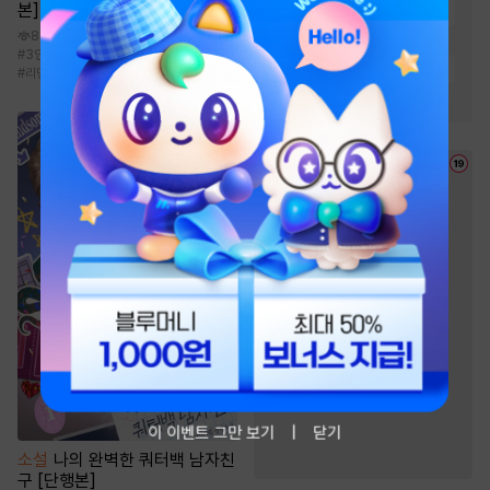
본]
#
연상수
#
절륜공
#
연하공
8.6천
#
츤데레수
#
친구
#
강공
#
3인칭시점
#
후회공
#
현대물
#
잔망수
#
현대물
#
집착공
#
짝사랑
#
리맨물
#
미인수
이 이벤트 그만 보기
닫기
소설
나의 완벽한 쿼터백 남자친
구 [단행본]