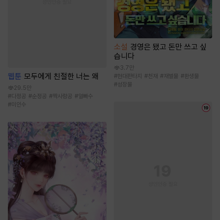
소설
경영은 됐고 돈만 쓰고 싶
습니다
3.7만
웹툰
모두에게 친절한 너는 왜
#
현대판타지
#
천재
#
재벌물
#
환생물
#
성장물
29.5만
#
다정공
#
순정공
#
짝사랑공
#
얼빠수
#
미인수