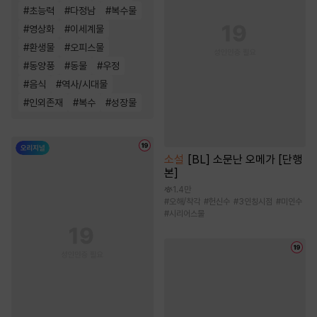
#
초능력
#
다정남
#
복수물
#
영상화
#
이세계물
#
환생물
#
오피스물
#
동양풍
#
동물
#
우정
#
음식
#
역사/시대물
#
인외존재
#
복수
#
성장물
소설
[BL] 소문난 오메가 [단행
본]
1.4만
#
오해/착각
#
헌신수
#
3인칭시점
#
미인수
#
시리어스물