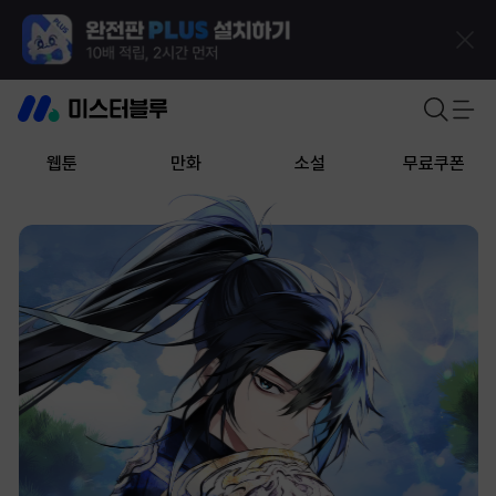
웹툰
만화
소설
무료쿠폰