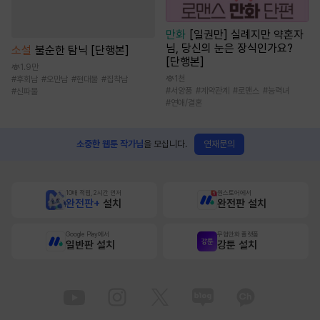
만화
[일권만] 실례지만 약혼자
님, 당신의 눈은 장식인가요?
소설
불순한 탐닉 [단행본]
[단행본]
1.9만
1천
#
후회남
#
오만남
#
현대물
#
집착남
#
서양풍
#
계약관계
#
로맨스
#
능력녀
#
신파물
#
연애/결혼
연재문의
소중한 웹툰 작가님
을 모십니다.
10배 적립, 2시간 먼저
원스토어에서
완전판+
설치
완전판 설치
Google Play에서
무협만화 플랫폼
일반판 설치
강툰 설치