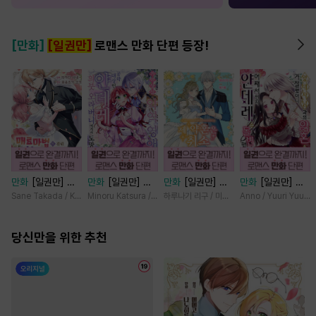
[만화]
[일권만]
로맨스 만화 단편 등장!
만화
[일권만] 매
만화
[일권만] 기
만화
[일권만] 제
만화
[일권만] 왕
료 마법에 걸린 척
억상실 악역 영애
약혼은 취소되었습
태자님과의 약혼을
Sane Takada / Koki Fuyutsuki
Minoru Katsura / Mizune
하루나기 리구 / 미즈메
Anno / Yuuri Yuuda
했더니 냉담했던
는 공략 대상인 얀
니다 [단행본]
거절했더니 어째서
약혼자가 맹목적인
데레 의붓 오라버
인지 얀데레로 돌
사랑꾼이 되었습니
당신만을 위한 추천
니에게서 도망칠
변했습니다 [단행
다 [단행본]
수가 없다 [단행
본]
본]