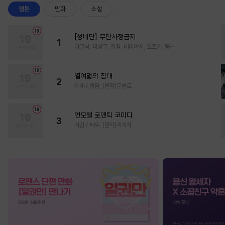
웹툰
만화
소설
[성비단] 무단사정금지
1
마규식, 피상구, 진월, 테리야끼, 오프카, 뚱개
열여덟의 침대
2
자태 / 청담, (원작)문슬로
언모럴 로맨틱 코미디
3
가감 / 쌔우, (원작)곽겨자