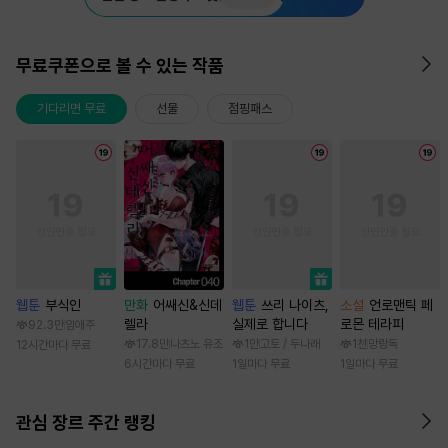
무료쿠폰으로 볼 수 있는 작품
기다리면 무료
선물
점핑패스
웹툰
부식인
만화
어쌔신&신데
웹툰
쓰리 나이츠,
소설
언로맨틱 페
렐라
실제로 합니다
로몬 테라피
92.3만
임애주
17.8만
나츠노 유조
1만
고토 / 두나래
1천
망랑독
12시간마다 무료
6시간마다 무료
1일마다 무료
1일마다 무료
관심 장르 주간 랭킹