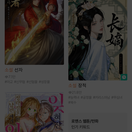
소설
선자
7.1만
#
마교
#
신무협
#
선협물
#
성장물
소설
장적
21.8만
#
능력녀
#
궁정물
#
카리스마남
#
무심녀
#
복수
로맨스 웹툰/만화
인기 키워드