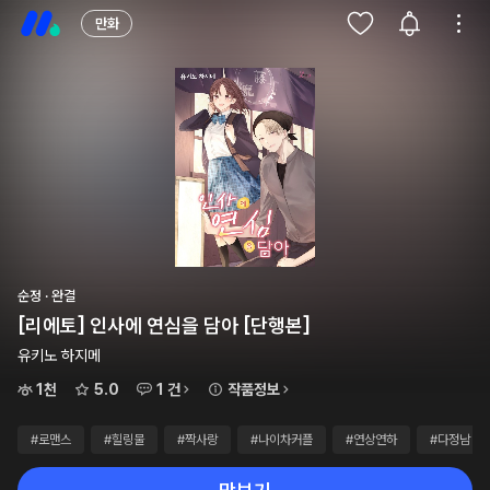
만화
순정 · 완결
[리에토] 인사에 연심을 담아 [단행본]
유키노 하지메
1천
5.0
1 건
작품정보
#로맨스
#힐링물
#짝사랑
#나이차커플
#연상연하
#다정남