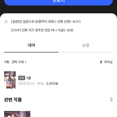
맛보기
[일권만] 일권으로 완결까지! 로맨스 만화 단편
(~8/31)
[100P] 만화 퀴즈 맞추면 전원 머니 지급!
(~8/9)
대여
소장
1개
선택 구매
회차순
1권
2025.10.22
· 197p
2,000원
관련 작품