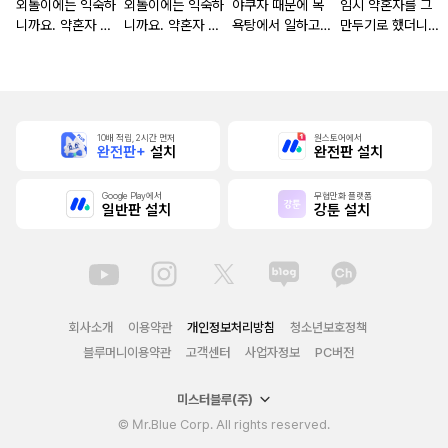
외톨이에는 익숙하
외톨이에는 익숙하
야쿠자 때문에 목
임시 약혼자를 그
니까요. 약혼자 방
니까요. 약혼자 방
욕탕에서 일하고
만두기로 했더니
치 중!
치 중! [단행본]
있습니다
냉혹한 용신 왕세
자의 상태가 이상
해졌습니다 [단행
본]
10배 적립, 2시간 먼저
원스토어에서
완전판+
설치
완전판 설치
Google Play에서
무협만화 플랫폼
일반판 설치
강툰 설치
회사소개
이용약관
개인정보처리방침
청소년보호정책
블루머니이용약관
고객센터
사업자정보
PC버전
미스터블루(주)
© Mr.Blue Corp. All rights reserved.