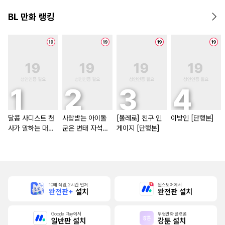
BL 만화 랭킹
달콤 사디스트 천
사랑받는 아이돌
[볼레로] 친구 인
이방인 [단행본]
사가 말하는 대로
군은 변태 자석
게이지 [단행본]
[단행본]
[스크롤]
10배 적립, 2시간 먼저
원스토어에서
완전판+
설치
완전판 설치
Google Play에서
무협만화 플랫폼
일반판 설치
강툰 설치