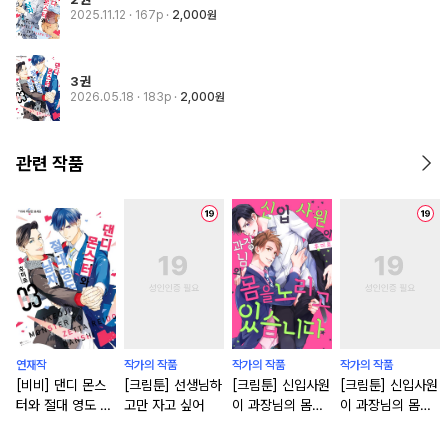
2025.11.12
· 167p
2,000원
3권
2026.05.18
· 183p
2,000원
관련 작품
연재작
작가의 작품
작가의 작품
작가의 작품
[비비] 댄디 몬스
[크림툰] 선생님하
[크림툰] 신입사원
[크림툰] 신입사원
터와 절대 영도 남
고만 자고 싶어
이 과장님의 몸을
이 과장님의 몸을
자
노리고 있습니다!
노리고 있습니다!
(개정판) [스크롤]