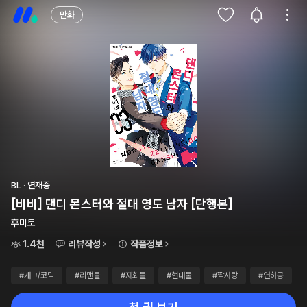
만화
BL · 연재중
[비비] 댄디 몬스터와 절대 영도 남자 [단행본]
후미토
1.4천
리뷰작성
작품정보
#개그/코믹
#리맨물
#재회물
#현대물
#짝사랑
#연하공