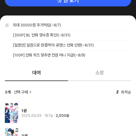
첫 권 보기
최대 30000점 추가적립
(~8/7)
[300P] BL 만화 영수증 확인!
(~8/31)
[일권만] 일권으로 완결까지! 로맨스 만화 단편
(~8/31)
[100P] 만화 퀴즈 맞추면 전원 머니 지급!
(~8/9)
대여
소장
3개
선택 구매
회차순
1권
2025.09.05
· 167p
2,000원
2권