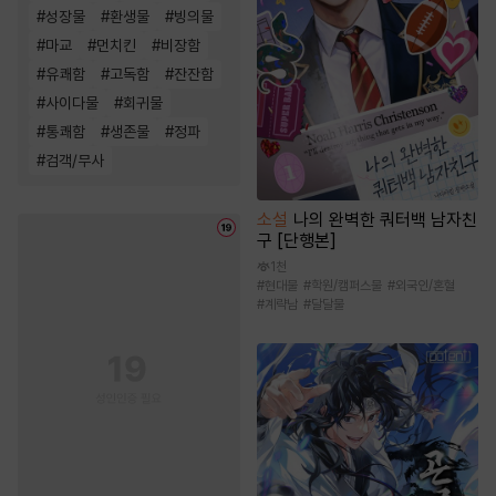
#
성장물
#
환생물
#
빙의물
#
마교
#
먼치킨
#
비장함
#
유쾌함
#
고독함
#
잔잔함
#
사이다물
#
회귀물
#
통쾌함
#
생존물
#
정파
#
검객/무사
소설
나의 완벽한 쿼터백 남자친
구 [단행본]
1천
#
현대물
#
학원/캠퍼스물
#
외국인/혼혈
#
계략남
#
달달물