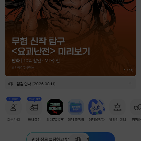
2
/
15
점검 안내 [2026.08.11]
+1,000원
첫충전 혜택
회원가입
머니충전
최대70%▼
혜택 총정리
혜택몰빵💘
밀리언 셀러
점핑
설정
관심 장르 설정하고 맞춤 추천 받기