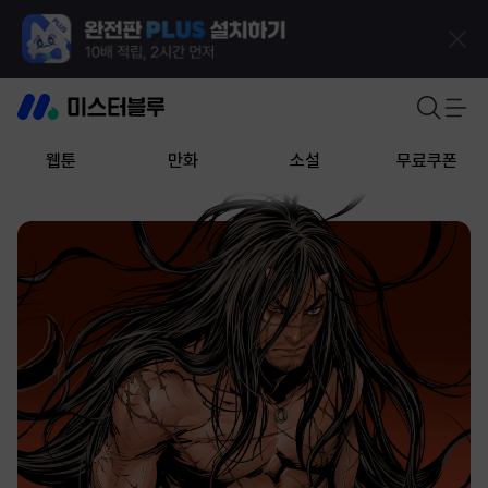
웹툰
만화
소설
무료쿠폰