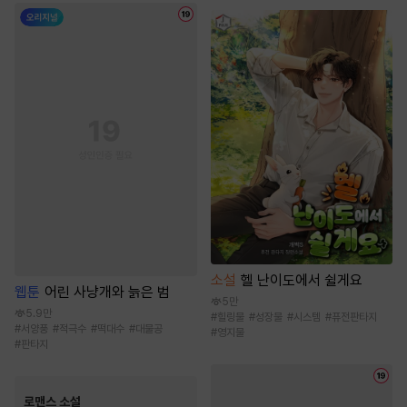
소설
헬 난이도에서 쉴게요
웹툰
어린 사냥개와 늙은 범
5만
5.9만
#
힐링물
#
성장물
#
시스템
#
퓨전판타지
#
서양풍
#
적극수
#
떡대수
#
대물공
#
영지물
#
판타지
로맨스 소설