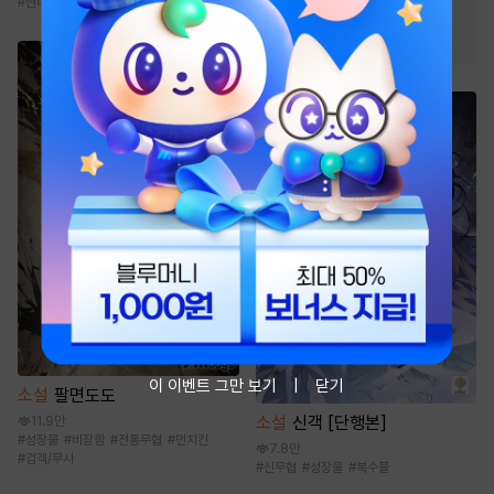
#
현대판타지
#
시스템
#
차원이동물
#
시스템
#
빙의물
이 이벤트 그만 보기
닫기
소설
팔면도도
소설
신객 [단행본]
11.9만
#
성장물
#
비장함
#
전통무협
#
먼치킨
7.8만
#
검객/무사
#
신무협
#
성장물
#
복수물