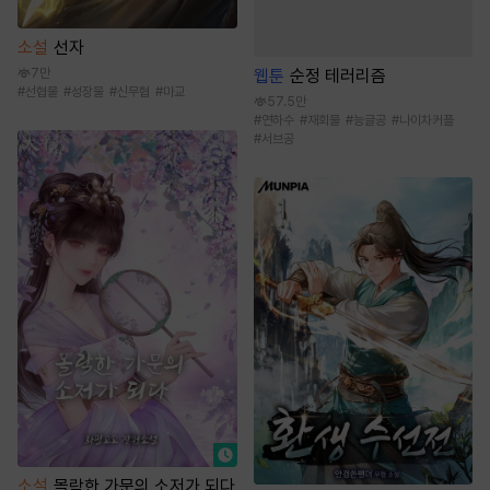
소설
선자
7만
웹툰
순정 테러리즘
#
선협물
#
성장물
#
신무협
#
마교
57.5만
#
연하수
#
재회물
#
능글공
#
나이차커플
#
서브공
소설
몰락한 가문의 소저가 되다