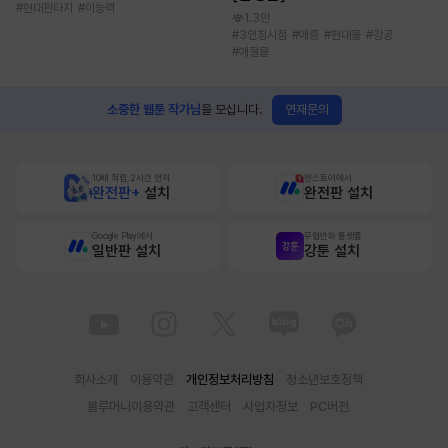
#
현대판타지
#
이능력
1.3만
#
3인칭시점
#
애증
#
현대물
#
강공
#
애절물
연재문의
소중한 웹툰 작가님
을 모십니다.
10배 적립, 2시간 먼저
원스토어에서
완전판+
설치
완전판 설치
Google Play에서
무협만화 플랫폼
일반판 설치
강툰 설치
회사소개
이용약관
개인정보처리방침
청소년보호정책
블루머니이용약관
고객센터
사업자정보
PC버전