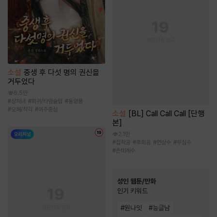
소설
중생 후 다섯 명의 권신을
거두었다
6.5만
#
상처녀
#
회귀/타임슬립
#
동양풍
#
오해/착각
#
여주중심
소설
[BL] Call Call Call [단행
본]
2.1만
#
집착공
#
후회공
#
연상수
#
무심수
#
츤데레수
성인 웹툰/만화
인기 키워드
#
원나잇
#
능글남