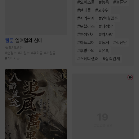
#
오피스물
#
능욕
#
절륜남
#
현대물
#
고수위
#
계약관계
#
연애/결혼
#
모럴리스
#
다정남
#
여성인기
#
짝사랑
웹툰
열여덟의 침대
#
하드코어
#
동거
#
직진남
536.5만
#
후방주의
#
유혹
#
순정수
#
까칠수
#
후회공
#
까칠공
#
스테디셀러
#
삼각관계
#
개아가공