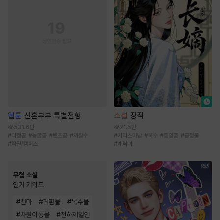
웹툰
신혼부부 특별전형
소설
장적
531.6만
21.6만
#
다정공
#
능글공
#
벤츠공
#
까칠수
#
카리스마남
#
복수
#
동양풍
#
궁정물
#
학원/캠퍼스
#
계략녀
무협 소설
인기 키워드
#
천마
#
귀환물
#
복수물
#
차원이동물
#
천하제일인