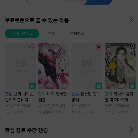
무료쿠폰으로 볼 수 있는 작품
기다리면 무료
선물
점핑패스
웹툰
쓰리 나이츠,
만화
나의 행복한
웹툰
잘못된 연애
만화
약사의 혼잣
실제로 합니다
결혼
방식
말(마오마오의 후
궁 수수께끼 풀이
1천
고토 / 두나래
13.7만
코우사카 리토 / 아기토기 아쿠미
3.4만
SIK
17만
쿠라타 미노지 /
수첩)
1일마다 무료
12시간마다 무료
12시간마다 무료
12시간마다 무료
관심 장르 주간 랭킹