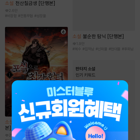
소설
천산칠금생 [단행본]
2.6만
#
비장함
#
전통무협
#
성장물
소설
불순한 탐닉 [단행본]
1.9만
#
복수
#
집착남
#
신파물
#
현대물
#
후회남
판타지 소설
인기 키워드
#
전쟁물
#
비장함
#
이능력
#
게임시스템
#
복수물
#
성장물
#
천재
#
재벌물
#
통쾌함
#
유쾌함
#
전문직
#
생존물
#
환생물
소설
포식으로 최강 헌터 [단행
#
경영/기업
#
스포츠물
본]
#
먼치킨
#
회귀물
2만