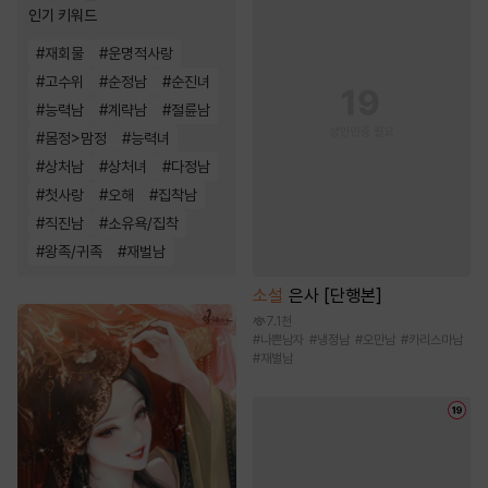
인기 키워드
#
재회물
#
운명적사랑
#
고수위
#
순정남
#
순진녀
#
능력남
#
계략남
#
절륜남
#
몸정>맘정
#
능력녀
#
상처남
#
상처녀
#
다정남
#
첫사랑
#
오해
#
집착남
#
직진남
#
소유욕/집착
#
왕족/귀족
#
재벌남
소설
은사 [단행본]
7.1천
#
나쁜남자
#
냉정남
#
오만남
#
카리스마남
#
재벌남