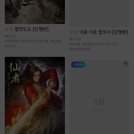
소설
팔면도도 [단행본]
소설
이중 이혼 합의서 [단행본]
2.2만
1.9만
#
전통무협
#
검객/무사
#
복수물
#
성장물
#
현대물
#
능력남
#
상처녀
#
다정남
#
먼치킨
#
계약연애/결혼