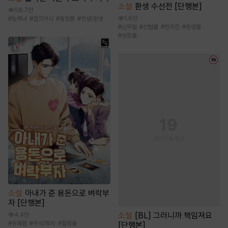
소설
환생 수선전 [단행본]
58.7만
1.6만
#
능력녀
#
걸크러시
#
동양풍
#
전생/환생
#
신무협
#
선협물
#
먼치킨
#
환생물
#
성장물
소설
아내가 준 용돈으로 벼락부
자 [단행본]
소설
[BL] 그러니까 책임져요
4.4만
#
유쾌함
#
주식/투자
#
힐링물
[단행본]