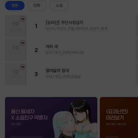
웹툰
만화
소설
[성비단] 무단사정금지
1
마규식, 피상구, 진월, 테리야끼, 오프카, 뚱개
개와 새
2
정각 / 정각, (원작)박하사탕
열여덟의 침대
3
자태 / 청담, (원작)문슬로