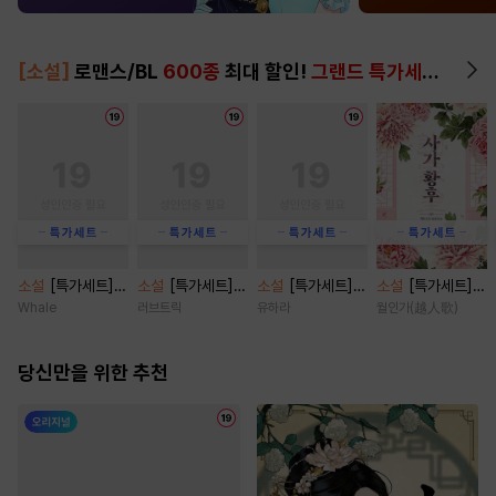
[소설]
로맨스/BL
600종
최대 할인!
그랜드 특가세트
▶
소설
[특가세트]
소설
[특가세트]
소설
[특가세트]
소설
[특가세트]
시나몬 캔디 [단행
오, 마이 베이비(O
비가 오던 그날에
사가황후(谢家皇
Whale
러브트릭
유하라
월인가(越人歌)
본]
h, My baby) [단
[단행본]
后) [단행본]
행본]
당신만을 위한 추천