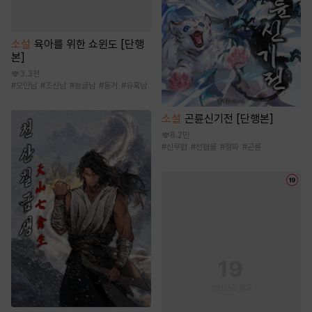
소설
육아를 위한 쇼윈도 [단행
본]
3.3천
#
오만남
#
조신남
#
능글남
#
동거
#
유혹남
소설
곤륜신기전 [단행본]
8.2만
#
신무협
#
선협물
#
정파
#
곤륜