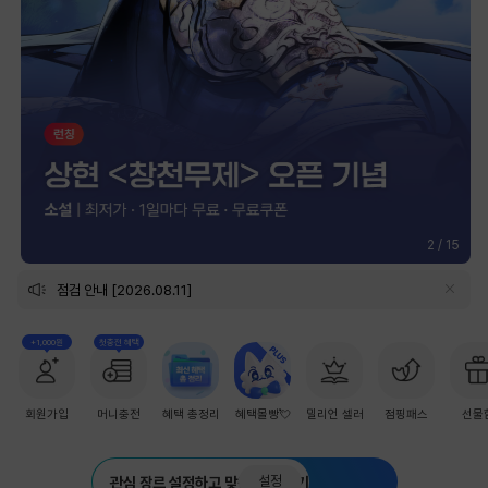
2
/
15
점검 안내 [2026.08.11]
+1,000원
첫충전 혜택
회원가입
머니충전
혜택 총정리
혜택몰빵💘
밀리언 셀러
점핑패스
선물
설정
관심 장르 설정하고 맞춤 추천 받기