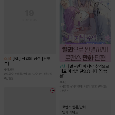
소설
[BL] 작업의 정석 [단행
본]
만화
[일권만] 마지막 추억으로
8.6천
매료 마법을 걸었습니다 [단행
#
후회수
#
배틀연애
#
잔망수
#
오해/착각
본]
#
삽질물
1천
#
서양풍
#
계약관계
#
연애/결혼
#
무심남
#
로맨스
로맨스 웹툰/만화
인기 키워드