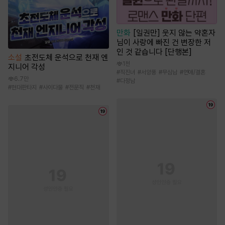
만화
[일권만] 웃지 않는 약혼자
님이 사랑에 빠진 건 변장한 저
인 것 같습니다 [단행본]
소설
초전도체 운석으로 천재 엔
1천
지니어 각성
#
직진녀
#
서양풍
#
무심남
#
연애/결혼
6.7만
#
다정남
#
현대판타지
#
사이다물
#
전문직
#
천재