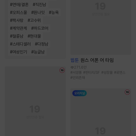
#
연애/결혼
#
직진남
#
오피스물
#
원나잇
#
능욕
#
짝사랑
#
고수위
#
계약관계
#
하드코어
#
절륜남
#
현대물
#
스테디셀러
#
다정남
#
여성인기
#
능글남
웹툰
원스 어폰 어 타임
271.6만
#
서양풍
#
판타지/SF
#
성장물
#
로맨스
#
인외존재