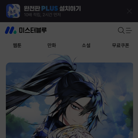
웹툰
만화
소설
무료쿠폰