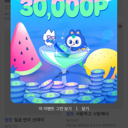
#
먼치킨
#
회귀물
#
고독함
소설
몰락한 가문의 소저가 되다
#
생존물
58.9만
#
전생/환생
#
능력녀
#
동양풍
#
걸크러시
이 이벤트 그만 보기
닫기
웹툰
사랑하고 사랑해서
웹툰
일곱 번의 선데이
154만
#
집착남
#
후회남
#
고수위
#
계약관계
10.7만