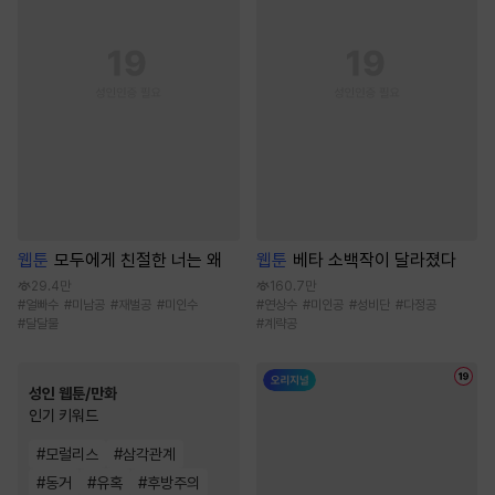
웹툰
모두에게 친절한 너는 왜
웹툰
베타 소백작이 달라졌다
29.4만
160.7만
#
얼빠수
#
미남공
#
재벌공
#
미인수
#
연상수
#
미인공
#
성비단
#
다정공
#
달달물
#
계략공
성인 웹툰/만화
인기 키워드
#
모럴리스
#
삼각관계
#
동거
#
유혹
#
후방주의