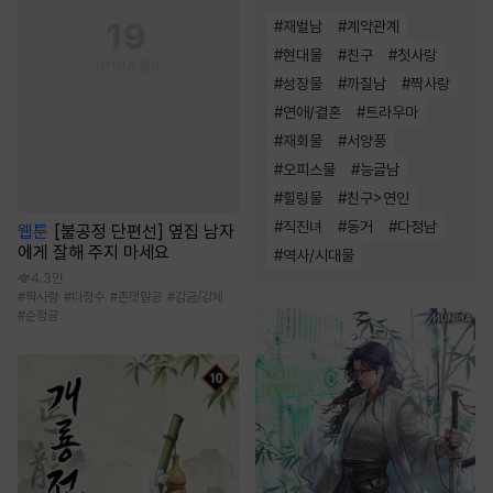
#
재벌남
#
계약관계
#
현대물
#
친구
#
첫사랑
#
성장물
#
까칠남
#
짝사랑
#
연애/결혼
#
트라우마
#
재회물
#
서양풍
#
오피스물
#
능글남
#
힐링물
#
친구>연인
#
직진녀
#
동거
#
다정남
웹툰
[불공정 단편선] 옆집 남자
에게 잘해 주지 마세요
#
역사/시대물
4.3만
#
짝사랑
#
다정수
#
존댓말공
#
감금/강제
#
순정공