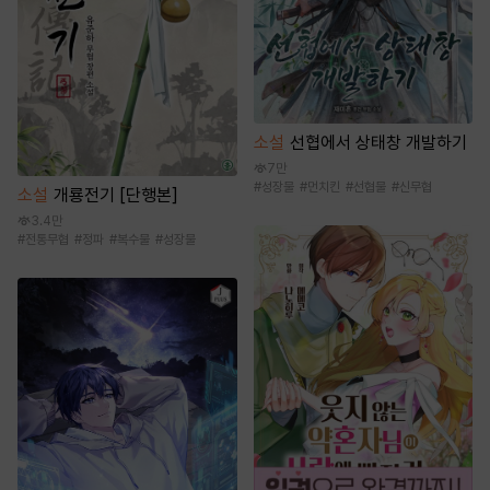
소설
선협에서 상태창 개발하기
7만
#
성장물
#
먼치킨
#
선협물
#
신무협
소설
개룡전기 [단행본]
3.4만
#
전통무협
#
정파
#
복수물
#
성장물