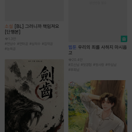
소설
[BL] 그러니까 책임져요
[단행본]
1.3만
#
연상수
#
연하공
#
상처수
#
집착공
웹툰
우리의 죄를 사하지 마시옵
#
능욕공
고
20.4만
#
조신남
#
첫경험
#
첫사랑
#
무심남
#
후회남