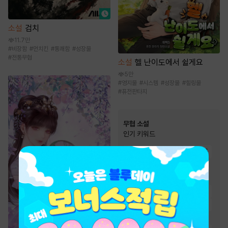
소설
검치
11.7만
#
비장함
#
먼치킨
#
통쾌함
#
성장물
#
전통무협
소설
헬 난이도에서 쉴게요
5만
#
영지물
#
시스템
#
성장물
#
힐링물
#
퓨전판타지
무협 소설
인기 키워드
#
통쾌함
#
환생물
#
귀환물
#
천하제일인
#
검객/무사
#
천마
#
차원이동물
#
빙의물
#
사이다물
#
정파
#
유쾌함
#
성장물
#
복수물
#
비장함
#
잔잔함
#
마교