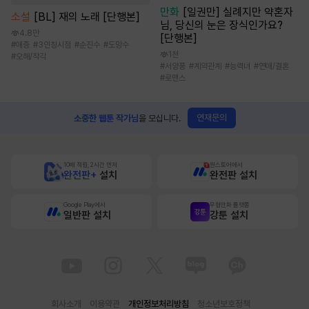
만화
[일권만] 실례지만 약혼자
소설
[BL] 재의 노래 [단행본]
님, 당신의 눈은 장식인가요?
4.8만
[단행본]
#
애증
#
3인칭시점
#
순진수
#
도망수
1천
#
오해/착각
#
서양풍
#
계약관계
#
능력녀
#
연애/결혼
#
로맨스
연재문의
소중한 웹툰 작가님
을 모십니다.
10배 적립, 2시간 먼저
원스토어에서
완전판+
설치
완전판 설치
Google Play에서
무협만화 플랫폼
일반판 설치
강툰 설치
회사소개
이용약관
개인정보처리방침
청소년보호정책