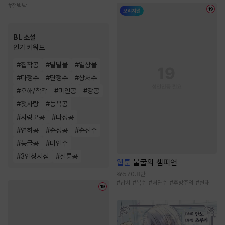
#
철벽남
BL 소설
인기 키워드
#
집착공
#
달달물
#
일상물
#
다정수
#
단정수
#
상처수
#
오해/착각
#
미인공
#
강공
#
첫사랑
#
능욕공
#
사랑꾼공
#
다정공
#
연하공
#
순정공
#
순진수
#
능글공
#
미인수
#
3인칭시점
#
절륜공
웹툰
불굴의 챔피언
570.8만
#
납치
#
복수
#
처연수
#
후방주의
#
변태