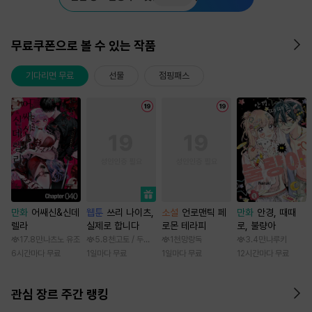
무료쿠폰으로 볼 수 있는 작품
기다리면 무료
선물
점핑패스
만화
어쌔신&신데
웹툰
쓰리 나이츠,
소설
언로맨틱 페
만화
안경, 때때
렐라
실제로 합니다
로몬 테라피
로, 불량아
17.8만
나츠노 유조
5.8천
고토 / 두나래
1천
망랑독
3.4만
나루키
6시간마다 무료
1일마다 무료
1일마다 무료
12시간마다 무료
관심 장르 주간 랭킹