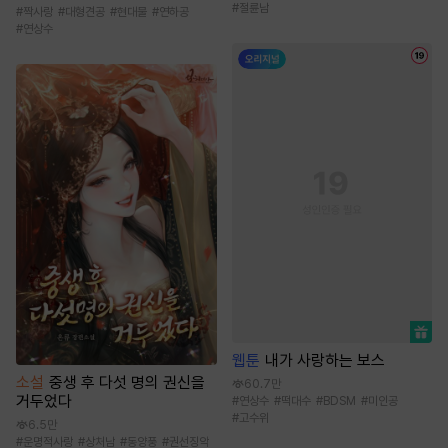
#
절륜남
#
짝사랑
#
대형견공
#
현대물
#
연하공
#
연상수
웹툰
내가 사랑하는 보스
소설
중생 후 다섯 명의 권신을
60.7만
거두었다
#
연상수
#
떡대수
#
BDSM
#
미인공
#
고수위
6.5만
#
운명적사랑
#
상처남
#
동양풍
#
권선징악