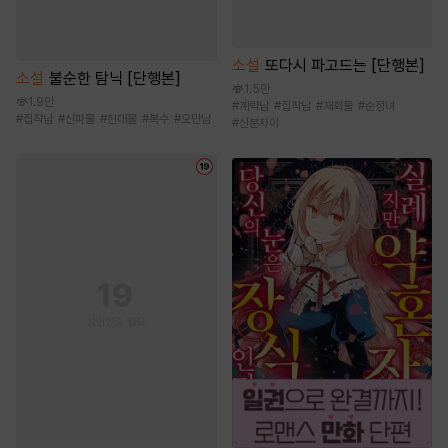
소설
또다시 파고드는 [단행본]
소설
불순한 탐닉 [단행본]
1.5만
1.9만
#
계략남
#
집착남
#
재회물
#
순정녀
#
집착남
#
신파물
#
현대물
#
복수
#
오만남
#
신분차이