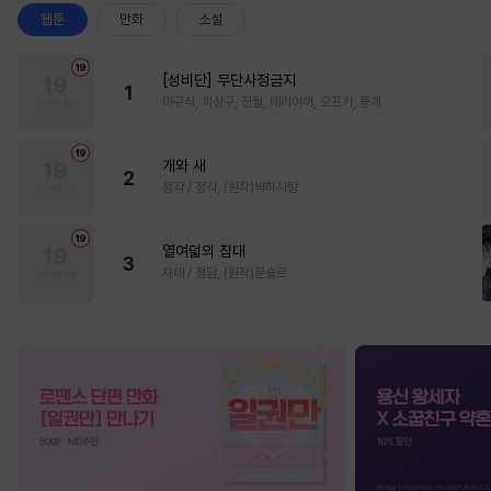
웹툰
만화
소설
[성비단] 무단사정금지
1
마규식, 피상구, 진월, 테리야끼, 오프카, 뚱개
개와 새
2
정각 / 정각, (원작)박하사탕
열여덟의 침대
3
자태 / 청담, (원작)문슬로