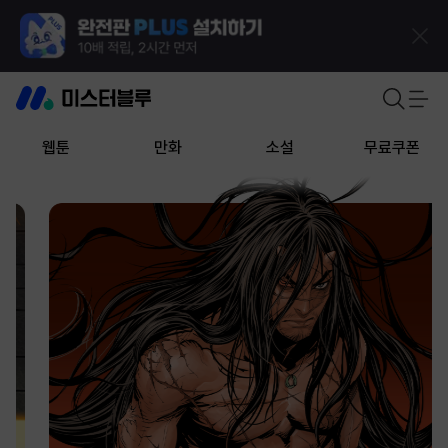
웹툰
만화
소설
무료쿠폰