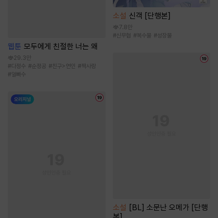
소설
신객 [단행본]
7.8만
#
신무협
#
복수물
#
성장물
웹툰
모두에게 친절한 너는 왜
29.3만
#
다정수
#
순정공
#
친구>연인
#
짝사랑
#
얼빠수
소설
[BL] 소문난 오메가 [단행
본]