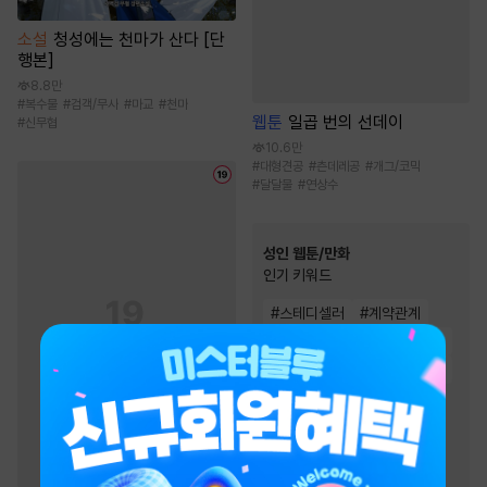
소설
청성에는 천마가 산다 [단
행본]
8.8만
#
복수물
#
검객/무사
#
마교
#
천마
웹툰
일곱 번의 선데이
#
신무협
10.6만
#
대형견공
#
츤데레공
#
개그/코믹
#
달달물
#
연상수
성인 웹툰/만화
인기 키워드
#
스테디셀러
#
계약관계
#
후방주의
#
동거
#
현대물
#
고수위
#
삼각관계
#
유혹
#
직진남
#
연애/결혼
#
절륜남
#
다정남
#
오피스물
#
모럴리스
#
원나잇
#
능글남