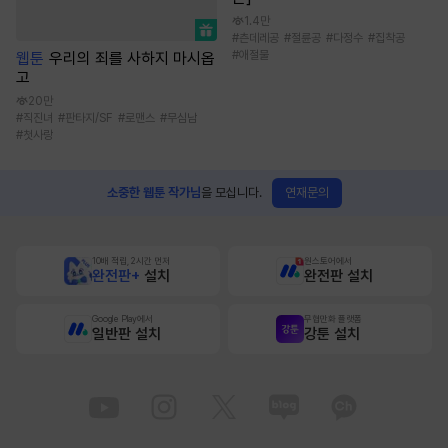
1.4만
#
츤데레공
#
절륜공
#
다정수
#
집착공
#
애절물
웹툰
우리의 죄를 사하지 마시옵
고
20만
#
직진녀
#
판타지/SF
#
로맨스
#
무심남
#
첫사랑
연재문의
소중한 웹툰 작가님
을 모십니다.
10배 적립, 2시간 먼저
원스토어에서
완전판+
설치
완전판 설치
Google Play에서
무협만화 플랫폼
일반판 설치
강툰 설치