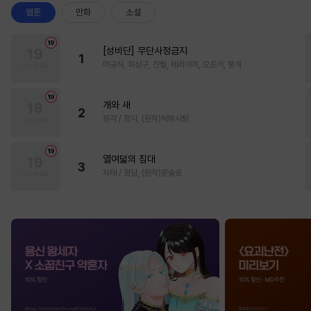
웹툰
만화
소설
[성비단] 무단사정금지
1
마규식, 피상구, 진월, 테리야끼, 오프카, 뚱개
개와 새
2
정각 / 정각, (원작)박하사탕
열여덟의 침대
3
자태 / 청담, (원작)문슬로