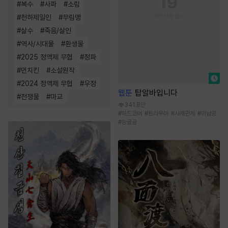
#
복수
#
사파
#
소림
#
천하제일인
#
무림맹
#
살수
#
죽음/살인
#
역사/시대물
#
환생물
#
2025 정액제 무협
#
정파
#
먼치킨
#
소설원작
#
2024 정액제 무협
#
우정
웹툰
탑알바입니다
#
전쟁물
#
마교
341.8만
#
하드코어
#
트라우마
#
사제관계
#
미남공
#
능글공