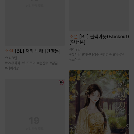
소설
[BL] 블랙아웃(Blackout)
[단행본]
1.2만
소설
[BL] 재의 노래 [단행본]
#
첫사랑
#
외유내강수
#
평범수
#
외국인
4.8만
#
소심수
#
오해/착각
#
하드코어
#
순진수
#
감금
#
개아가공