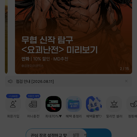
2
/
15
점검 안내 [2026.08.11]
+1,000원
첫충전 혜택
회원가입
머니충전
최대70%▼
혜택 총정리
혜택몰빵💘
밀리언 셀러
점핑
설정
관심 장르 설정하고 맞춤 추천 받기