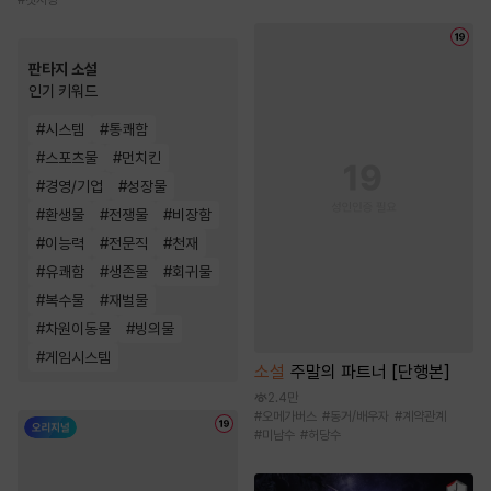
#
첫사랑
판타지 소설
인기 키워드
#
시스템
#
통쾌함
#
스포츠물
#
먼치킨
#
경영/기업
#
성장물
#
환생물
#
전쟁물
#
비장함
#
이능력
#
전문직
#
천재
#
유쾌함
#
생존물
#
회귀물
#
복수물
#
재벌물
#
차원이동물
#
빙의물
#
게임시스템
소설
주말의 파트너 [단행본]
2.4만
#
오메가버스
#
동거/배우자
#
계약관계
#
미남수
#
허당수