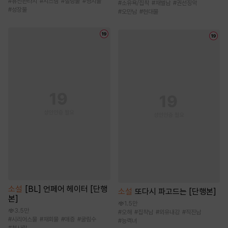
#
퓨전판타지
#
시스템
#
힐링물
#
영지물
#
소유욕/집착
#
재벌남
#
권선징악
#
성장물
#
오만남
#
현대물
소설
[BL] 언페어 헤이터 [단행
소설
또다시 파고드는 [단행본]
본]
1.5만
3.5만
#
오해
#
집착남
#
외유내강
#
직진남
#
시리어스물
#
재회물
#
애증
#
굴림수
#
능력녀