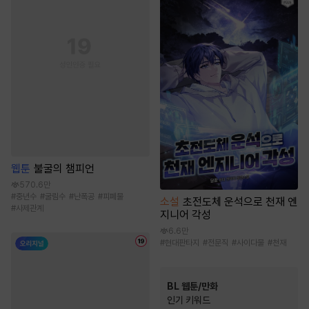
웹툰
불굴의 챔피언
570.6만
#
중년수
#
굴림수
#
난폭공
#
피폐물
소설
초전도체 운석으로 천재 엔
#
사제관계
지니어 각성
6.6만
#
현대판타지
#
전문직
#
사이다물
#
천재
BL 웹툰/만화
인기 키워드