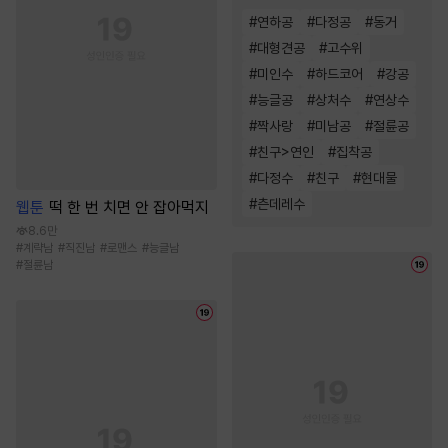
#
연하공
#
다정공
#
동거
#
대형견공
#
고수위
#
미인수
#
하드코어
#
강공
#
능글공
#
상처수
#
연상수
#
짝사랑
#
미남공
#
절륜공
#
친구>연인
#
집착공
#
다정수
#
친구
#
현대물
#
츤데레수
웹툰
떡 한 번 치면 안 잡아먹지
8.6만
#
계략남
#
직진남
#
로맨스
#
능글남
#
절륜남