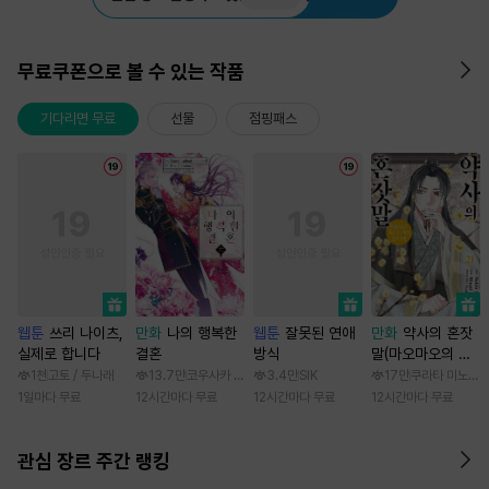
무료쿠폰으로 볼 수 있는 작품
기다리면 무료
선물
점핑패스
웹툰
쓰리 나이츠,
만화
나의 행복한
웹툰
잘못된 연애
만화
약사의 혼잣
실제로 합니다
결혼
방식
말(마오마오의 후
궁 수수께끼 풀이
1천
고토 / 두나래
13.7만
코우사카 리토 / 아기토기 아쿠미
3.4만
SIK
17만
쿠라타 미노지 /
수첩)
1일마다 무료
12시간마다 무료
12시간마다 무료
12시간마다 무료
관심 장르 주간 랭킹