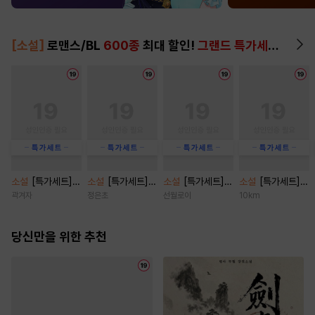
[소설]
로맨스/BL
600종
최대 할인!
그랜드 특가세트
▶
소설
[특가세트]
소설
[특가세트]
소설
[특가세트]
소설
[특가세트]
브로큰 로망스 클
광애록 [단행본]
주인마님의 또 다
[BL] 노 다웃(No
곽겨자
정은초
선월로이
10km
리셰 [단행본]
른 주인 [단행본]
Doubt) [단행본]
당신만을 위한 추천