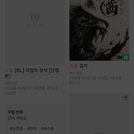
소설
검치
소설
[BL] 작업의 정석 [단행
11.6만
본]
#
성장물
#
전통무협
#
비장함
#
통쾌함
#
먼치킨
8.6천
#
삽질물
#
오해/착각
#
리맨물
#
잔망수
#
달달물
무협 만화
인기 키워드
#
성장물
#
천마
#
복수물