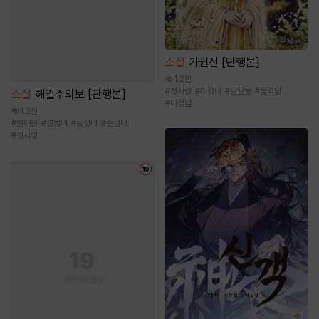
소설
가권신 [단행본]
1.2만
#
첫사랑
#
다정녀
#
달달물
#
능력남
소설
해일주의보 [단행본]
#
다정남
1.2천
#
현대물
#
평범녀
#
동정녀
#
순정녀
#
첫사랑