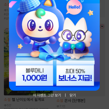
소설
불순한 탐닉 [단행본]
#
여성인기
#
능욕
#
짝사랑
1.9만
#
하드코어
#
신파물
#
집착남
#
현대물
#
오만남
#
상처녀
이 이벤트 그만 보기
닫기
소설
헬 난이도에서 쉴게요
소설
은사 [단행본]
5만
7.1천