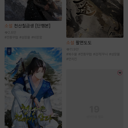
소설
천산칠금생 [단행본]
2.6만
#
전통무협
#
성장물
#
비장함
소설
팔면도도
11.9만
#
복수물
#
전통무협
#
검객/무사
#
성장물
#
먼치킨