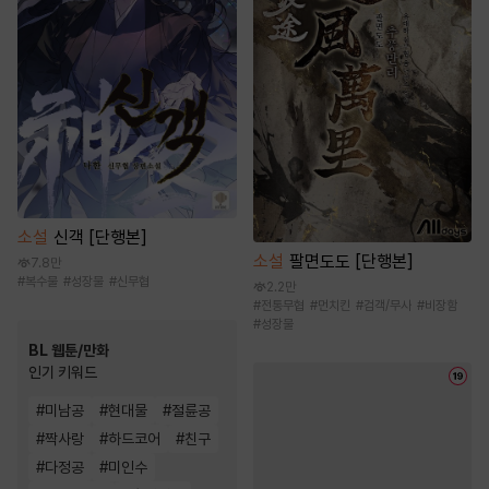
소설
신객 [단행본]
소설
팔면도도 [단행본]
7.8만
#
복수물
#
성장물
#
신무협
2.2만
#
전통무협
#
먼치킨
#
검객/무사
#
비장함
#
성장물
BL 웹툰/만화
인기 키워드
#
미남공
#
현대물
#
절륜공
#
짝사랑
#
하드코어
#
친구
#
다정공
#
미인수