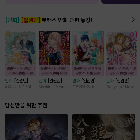
[만화]
[일권만]
로맨스 만화 단편 등장!
만화
[일권만] 제
만화
[일권만] 실
만화
[일권만] 내
만화
[일권만] 잊
약혼은 취소되었습
례지만 약혼자님,
게 간섭하지 않겠
혀진 왕녀지만 정
하루나기 리구 / 미즈메
Mashiro / Memeko
쿠로카와 쿠사비
Odayaka / Maya Ko
니다 [단행본]
당신의 눈은 장식
다던 냉정한 남편
략결혼 한 남편에
인가요? [단행본]
이 어째선지 저만
게 익애받고 있습
당신만을 위한 추천
바라봅니다 [단행
니다 [단행본]
본]