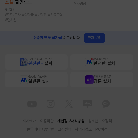
소설
팔면도도
#
짝사랑공
12만
#
검객/무사
#
성장물
#
비장함
#
전통무협
#
먼치킨
연재문의
소중한 웹툰 작가님
을 모십니다.
10배 적립, 2시간 먼저
원스토어에서
완전판+
설치
완전판 설치
Google Play에서
무협만화 플랫폼
일반판 설치
강툰 설치
회사소개
이용약관
개인정보처리방침
청소년보호정책
블루머니이용약관
고객센터
사업자정보
PC버전