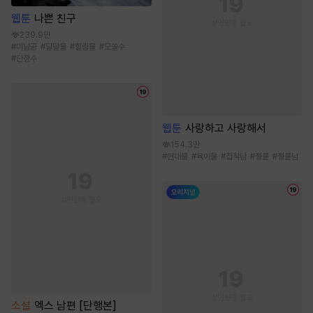
웹툰
나쁜 친구
239.9만
#
미남공
#
달달물
#
힐링물
#
모쏠수
#
단정수
웹툰
사랑하고 사랑해서
154.3만
#
현대물
#
육아물
#
집착남
#
절륜
#
절륜남
소설
엑스 남편 [단행본]