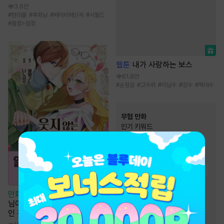
3.6만
#
현대물
#
후회남
#
베이비메신저
#
시월드
#
몸정>맘정
웹툰
내가 사랑하는 보스
61.8만
#
순정공
#
고수위
#
미남수
#
강수
#
떡대수
무협 만화
인기 키워드
#
성장물
#
우정
#
환생물
#
사파
#
역사/시대물
#
먼치킨
#
소설원작
#
살수
#
복수
#
천마
만화
[일권만] 웃지 않는 약혼자
#
2024 정액제 무협
님이 사랑에 빠진 건 변장한 저
#
전쟁물
#
천하제일인
인 것 같습니다 [단행본]
#
정파
#
죽음/살인