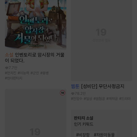
소설
인벤토리로 암시장의 거물
이 되었다.
7.7만
#
먼치킨
#
이능력
#
군인
#
용병
#
현대판타지
웹툰
[성비단] 무단사정금지
78.2만
#
잔망수
#
일상
#
음험공
#
계략공
#
드라마
판타지 소설
인기 키워드
#
비장함
#
차원이동물