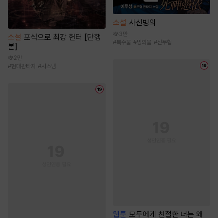
소설
사신빙의
3만
소설
포식으로 최강 헌터 [단행
#
복수물
#
빙의물
#
신무협
본]
2만
#
현대판타지
#
시스템
웹툰
모두에게 친절한 너는 왜