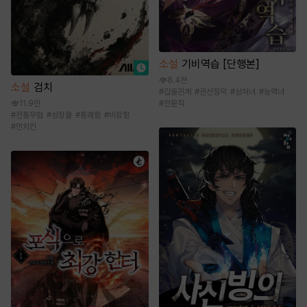
소설
기비역습 [단행본]
8.4천
소설
검치
#
갑을관계
#
권선징악
#
상처녀
#
능력녀
#
전문직
11.9만
#
전통무협
#
성장물
#
통쾌함
#
비장함
#
먼치킨