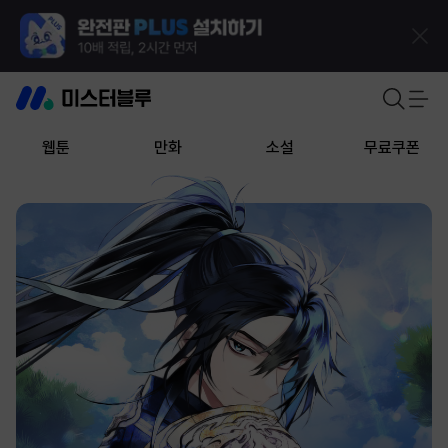
웹툰
만화
소설
무료쿠폰