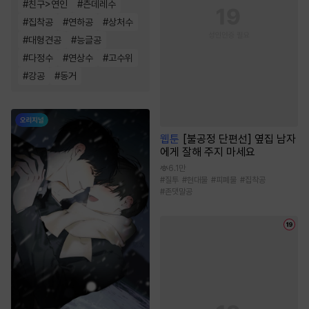
#
친구>연인
#
츤데레수
#
집착공
#
연하공
#
상처수
#
대형견공
#
능글공
#
다정수
#
연상수
#
고수위
#
강공
#
동거
웹툰
[불공정 단편선] 옆집 남자
에게 잘해 주지 마세요
6.1만
#
질투
#
현대물
#
피폐물
#
집착공
#
존댓말공