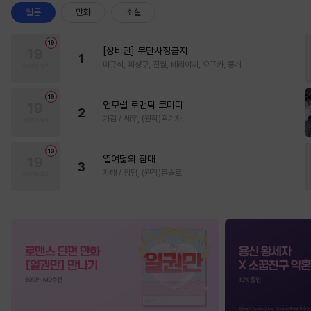
웹툰
만화
소설
[성비단] 무단사정금지
1
마규식, 피상구, 진월, 테리야끼, 오프카, 뚱개
언모럴 로맨틱 코미디
2
가감 / 쌔우, (원작)곽겨자
열여덟의 침대
3
자태 / 청담, (원작)문슬로