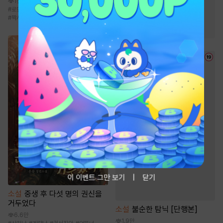
1천
#
로맨스
#
연애/결혼
#
무심남
#
직진녀
#
2025 정액제 무협
#
짝사랑
#
복수물
#
마교
#
소림
#
무림맹
이 이벤트 그만 보기
닫기
소설
중생 후 다섯 명의 권신을
거두었다
소설
불순한 탐닉 [단행본]
6.6만
1.9만