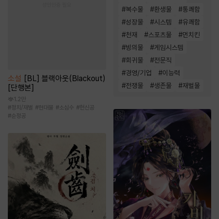
#
복수물
#
환생물
#
통쾌함
#
성장물
#
시스템
#
유쾌함
#
천재
#
스포츠물
#
먼치킨
#
빙의물
#
게임시스템
#
회귀물
#
전문직
#
경영/기업
#
이능력
소설
[BL] 블랙아웃(Blackout)
#
전쟁물
#
생존물
#
재벌물
[단행본]
1.2만
#
정치/재벌
#
현대물
#
소심수
#
헌신공
#
순정공