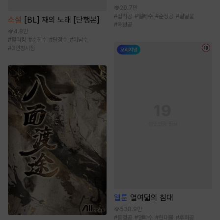
29.7만
#
집착공
#
얼빠수
#
순정공
#
달달물
소설
[BL] 재의 노래 [단행본]
#
재벌공
4.8만
#
할리킹
#
순진수
#
단정수
#
미남수
#
3인칭시점
웹툰
열여덟의 침대
538.9만
#
동정공
#
얼빠수
#
현대물
#
후회공