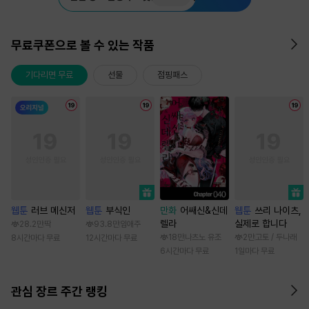
무료쿠폰으로 볼 수 있는 작품
기다리면 무료
선물
점핑패스
웹툰
러브 메신저
웹툰
부식인
만화
어쌔신&신데
웹툰
쓰리 나이츠,
렐라
실제로 합니다
28.2만
딱
93.8만
임애주
18만
나츠노 유조
2만
고토 / 두나래
8시간마다 무료
12시간마다 무료
6시간마다 무료
1일마다 무료
관심 장르 주간 랭킹