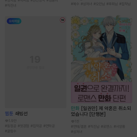
#
상처남
#
계략남
#
권선징악
#
엉뚱녀
#
복수
#
상처녀
#
오만남
#
후회남
#
집착남
#
직진녀
만화
[일권만] 제 약혼은 취소되
웹툰
쇄빙선
었습니다 [단행본]
1.9만
1천
#
동정공
#
첫경험
#
집착공
#
연하공
#
연애/결혼
#
직진남
#
로맨스
#
서양풍
#
굴림수
#
상처녀