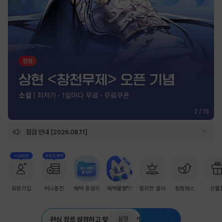
2
/
15
점검 안내 [2026.08.11]
+1,000원
첫충전 혜택
회원가입
머니충전
혜택 총정리
혜택몰빵💘
밀리언 셀러
점핑패스
선물
설정
관심 장르 설정하고 맞춤 추천 받기