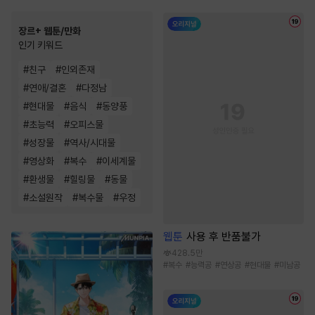
장르+ 웹툰/만화
인기 키워드
#
친구
#
인외존재
#
연애/결혼
#
다정남
#
현대물
#
음식
#
동양풍
#
초능력
#
오피스물
#
성장물
#
역사/시대물
#
영상화
#
복수
#
이세계물
#
환생물
#
힐링물
#
동물
#
소설원작
#
복수물
#
우정
웹툰
사용 후 반품불가
428.5만
#
복수
#
능력공
#
연상공
#
현대물
#
미남공