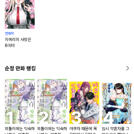
연재작
치에리의 사랑은
8미터
순정 만화 랭킹
외톨이에는 익숙하
외톨이에는 익숙하
야쿠자 때문에 목
임시 약혼자를 그