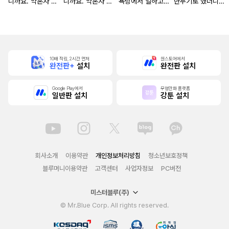
니까요. 약혼자 방
니까요. 약혼자 방
욕탕에서 일하고
만두기로 했더니
치 중!
치 중! [단행본]
있습니다
냉혹한 용신 왕세
자의 상태가 이상
해졌습니다 [단행
본]
10배 적립, 2시간 먼저
원스토어에서
완전판+
설치
완전판 설치
Google Play에서
무협만화 플랫폼
일반판 설치
강툰 설치
회사소개
이용약관
개인정보처리방침
청소년보호정책
블루머니이용약관
고객센터
사업자정보
PC버전
미스터블루(주)
© Mr.Blue Corp. All rights reserved.