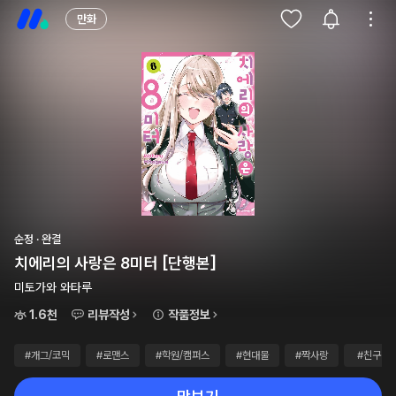
만화
순정 · 완결
치에리의 사랑은 8미터 [단행본]
미토가와 와타루
1.6천
리뷰작성
작품정보
#개그/코믹
#로맨스
#학원/캠퍼스
#현대물
#짝사랑
#친구