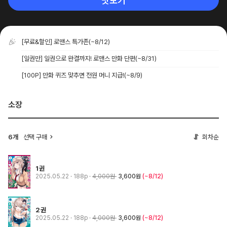
맛보기
[무료&할인] 로맨스 특가존
(~8/12)
[일권만] 일권으로 완결까지! 로맨스 만화 단편
(~8/31)
[100P] 만화 퀴즈 맞추면 전원 머니 지급!
(~8/9)
소장
6개
선택 구매
회차순
1권
2025.05.22
· 188p
4,000원
3,600원
(~8/12)
2권
2025.05.22
· 188p
4,000원
3,600원
(~8/12)