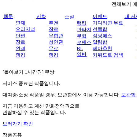
전체보기 
웹툰
만화
이벤트
내 서
소설
연재
추천
기다리면 무료
랭킹
오리지널
장르
선물함
판타지
단편
무협관
점핑패스
무협
장르
성인관
알림함
로맨스
완결
무료
BL
테마추천
일반
랭킹
랭킹
키워드로 검색
[몰아보기 1시간권] 무쌍
서비스 종료된 작품입니다.
대여중/소장 작품일 경우, 보관함에서 이용 가능합니다.
보관함
지금 이용하고 계신 만화정액권으로
관람하실 수 있는 작품입니다.
보러가기
확인
작품공유