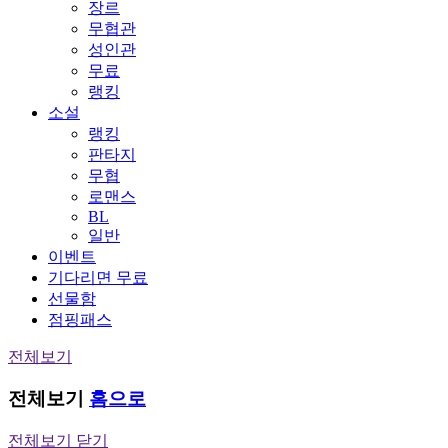
장르
무협관
성인관
무료
랭킹
소설
랭킹
판타지
무협
로맨스
BL
일반
이벤트
기다리면 무료
선물함
점핑패스
전체보기
전체보기
홈으로
전체보기 닫기