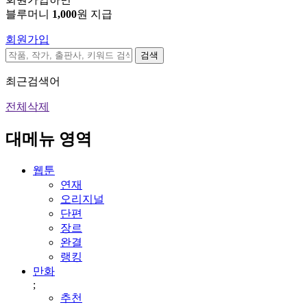
블루머니
1,000
원 지급
회원가입
검색
최근검색어
전체삭제
대메뉴 영역
웹툰
연재
오리지널
단편
장르
완결
랭킹
만화
;
추천