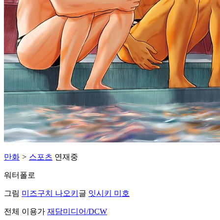
만화
>
스포츠
연재중
워터폴로
그림
미즈구치 나오키
글
잇시키 미호
전체 이용가
재담미디어/DCW