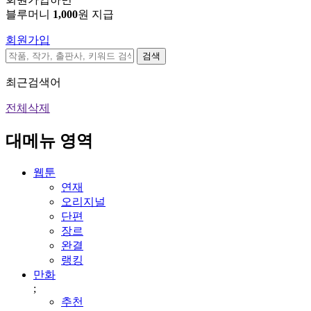
블루머니
1,000
원 지급
회원가입
검색
최근검색어
전체삭제
대메뉴 영역
웹툰
연재
오리지널
단편
장르
완결
랭킹
만화
;
추천