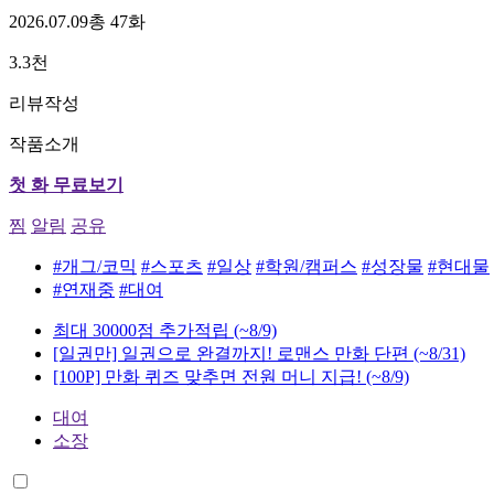
2026.07.09
총 47화
3.3천
리뷰작성
작품소개
첫 화 무료보기
찜
알림
공유
#개그/코믹
#스포츠
#일상
#학원/캠퍼스
#성장물
#현대물
#연재중
#대여
최대 30000점 추가적립
(~8/9)
[일권만] 일권으로 완결까지! 로맨스 만화 단편
(~8/31)
[100P] 만화 퀴즈 맞추면 전원 머니 지급!
(~8/9)
대여
소장