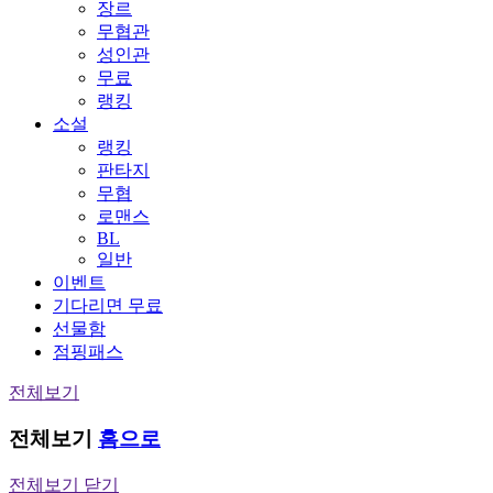
장르
무협관
성인관
무료
랭킹
소설
랭킹
판타지
무협
로맨스
BL
일반
이벤트
기다리면 무료
선물함
점핑패스
전체보기
전체보기
홈으로
전체보기 닫기