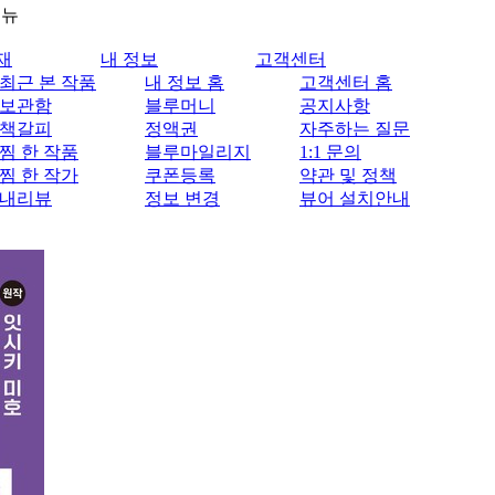
메뉴
재
내 정보
고객센터
최근 본 작품
내 정보 홈
고객센터 홈
보관함
블루머니
공지사항
책갈피
정액권
자주하는 질문
찜 한 작품
블루마일리지
1:1 문의
찜 한 작가
쿠폰등록
약관 및 정책
내리뷰
정보 변경
뷰어 설치안내