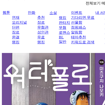
전체보기 
웹툰
만화
이벤트
내 서
소설
연재
추천
기다리면 무료
랭킹
오리지널
장르
선물함
판타지
단편
무협관
점핑패스
무협
장르
성인관
알림함
로맨스
완결
무료
BL
테마추천
일반
랭킹
랭킹
키워드로 검색