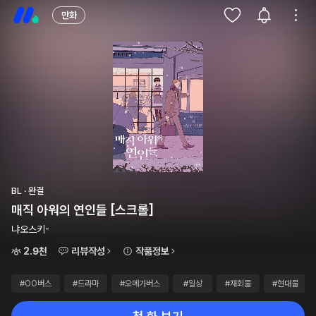
만화
BL · 완결
매직 아워의 연인들 [스크롤]
냐오스키-
2.9천
리뷰작성
작품정보
#OO버스
#드라마
#오메가버스
#일상
#재회물
#현대물