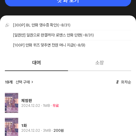
첫 화 보기
[300P] BL 만화 영수증 확인!
(~8/31)
[일권만] 일권으로 완결까지! 로맨스 만화 단편
(~8/31)
[100P] 만화 퀴즈 맞추면 전원 머니 지급!
(~8/9)
대여
소장
선택 구매
회차순
19개
체험판
2024.12.02
· 1MB
무료
1화
2024.12.02
· 3MB
200원