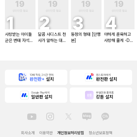
사랑받는 아이돌
달콤 사디스트 천
동정의 형태 [단행
야하게 훈육하고
군은 변태 자석
사가 말하는 대로
본]
사랑해 줄게 -Do
[스크롤]
[단행본]
m／Sub 유니버
스- [단행본]
10배 적립, 2시간 먼저
원스토어에서
완전판+
설치
완전판 설치
Google Play에서
무협만화 플랫폼
일반판 설치
강툰 설치
회사소개
이용약관
개인정보처리방침
청소년보호정책