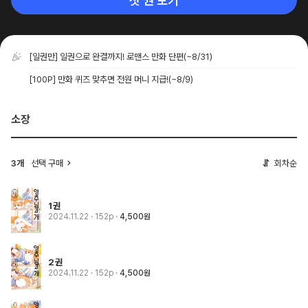
첫 권 보기
[일권만] 일권으로 완결까지! 로맨스 만화 단편
(~8/31)
[100P] 만화 퀴즈 맞추면 전원 머니 지급!
(~8/9)
소장
3개
선택 구매
회차순
1권
2024.11.22
· 152p
4,500원
2권
2024.11.22
· 152p
4,500원