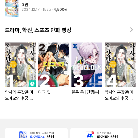
3권
2024.12.17
· 152p
4,500원
드라마, 학원, 스포츠 만화 랭킹
약사의 혼잣말(마
디그 잇
블루 록 [단행본]
약사의 혼잣말(마
오마오의 후궁 수
오마오의 후궁 수
수께끼 풀이수첩)
수께끼 풀이수첩)
[단행본]
10배 적립, 2시간 먼저
원스토어에서
완전판+
설치
완전판 설치