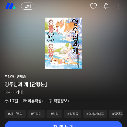
만화
드라마 · 연재중
영주님과 개 [단행본]
니시다 리에
1.7천
리뷰작성
작품정보
#개그/코믹
#드라마
#일상
#성장물
#역사/시대물
#힐링물