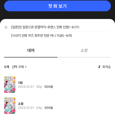
첫 화 보기
[일권만] 일권으로 완결까지! 로맨스 만화 단편
(~8/31)
[100P] 만화 퀴즈 맞추면 전원 머니 지급!
(~8/9)
대여
소장
5개
선택 구매
회차순
1화
2024.10.01
· 36p
300원
2화
2024.10.01
· 34p
300원