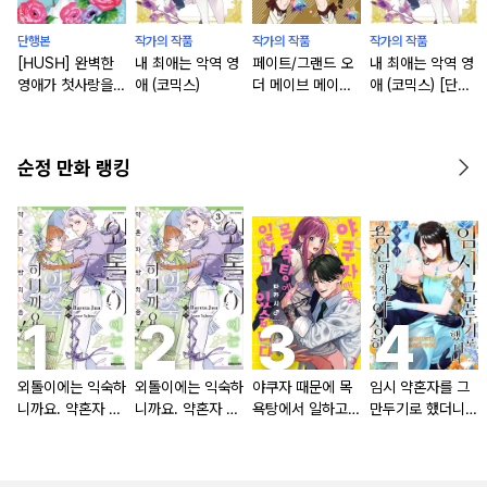
단행본
작가의 작품
작가의 작품
작가의 작품
[HUSH] 완벽한
내 최애는 악역 영
페이트/그랜드 오
내 최애는 악역 영
영애가 첫사랑을
애 (코믹스)
더 메이브 메이브
애 (코믹스) [단행
하면 뭐 어때서! 앤
메이브! : 아오노
본]
솔러지 코믹
시모 작품집 [단행
본]
순정 만화 랭킹
외톨이에는 익숙하
외톨이에는 익숙하
야쿠자 때문에 목
임시 약혼자를 그
니까요. 약혼자 방
니까요. 약혼자 방
욕탕에서 일하고
만두기로 했더니
치 중!
치 중! [단행본]
있습니다
냉혹한 용신 왕세
자의 상태가 이상
해졌습니다 [단행