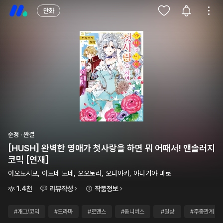
만화
순정 · 완결
[HUSH] 완벽한 영애가 첫사랑을 하면 뭐 어때서! 앤솔러지
코믹 [연재]
아오노시모, 아노네 노네, 오오토리, 오다야카, 야나기야 마로
1.4천
리뷰작성
작품정보
#개그/코믹
#드라마
#로맨스
#옴니버스
#일상
#주종관계