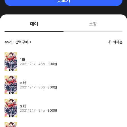
맛보기
대여
소장
45개
선택 구매
회차순
1화
2021.12.17
· 46p
300원
2화
2021.12.17
· 36p
300원
3화
2021.12.17
· 34p
300원