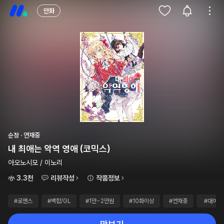
만화
순정 · 연재중
내 최애는 악역 영애 (코믹스)
아오노시모 / 이노리
3.3천
리뷰작성
작품정보
#로맨스
#백합/GL
#1만~2만원
#10화이상
#연재중
#대여