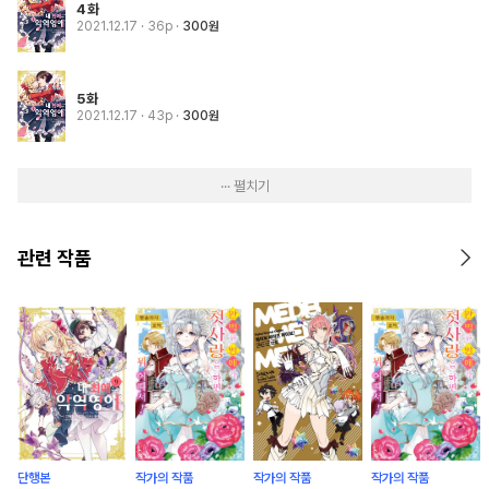
4화
2021.12.17
· 36p
300원
5화
2021.12.17
· 43p
300원
··· 펼치기
관련 작품
단행본
작가의 작품
작가의 작품
작가의 작품