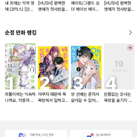
내 최애는 악역 영
[HUSH] 완벽한
페이트/그랜드 오
[HUSH] 완벽한
애 (코믹스) [단행
영애가 첫사랑을
더 메이브 메이브
영애가 첫사랑을
본]
하면 뭐 어때서! 앤
메이브! : 아오노
하면 뭐 어때서! 앤
솔러지 코믹
시모 작품집 [단행
솔러지 코믹 [연
본]
재]
순정 만화 랭킹
외톨이에는 익숙하
야쿠자 때문에 목
양 선배는 혼자서
빈틈없는 상사는
니까요. 약혼자 방
욕탕에서 일하고
살아갈 수 없어
욕망을 숨기지 않
치 중!
있습니다
[단행본]
는다 (완전판) [스
크롤]
10배 적립, 2시간 먼저
원스토어에서