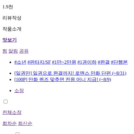
1.9천
리뷰작성
작품소개
맛보기
찜
알림
공유
#소년
#판타지/SF
#1만~2만원
#1권이하
#완결
#단행본
[일권만] 일권으로 완결까지! 로맨스 만화 단편
(~8/31)
[100P] 만화 퀴즈 맞추면 전원 머니 지급!
(~8/9)
소장
전체소장
회차순
최신순