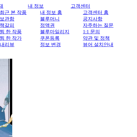
재
내 정보
고객센터
최근 본 작품
내 정보 홈
고객센터 홈
보관함
블루머니
공지사항
책갈피
정액권
자주하는 질문
찜 한 작품
블루마일리지
1:1 문의
찜 한 작가
쿠폰등록
약관 및 정책
내리뷰
정보 변경
뷰어 설치안내