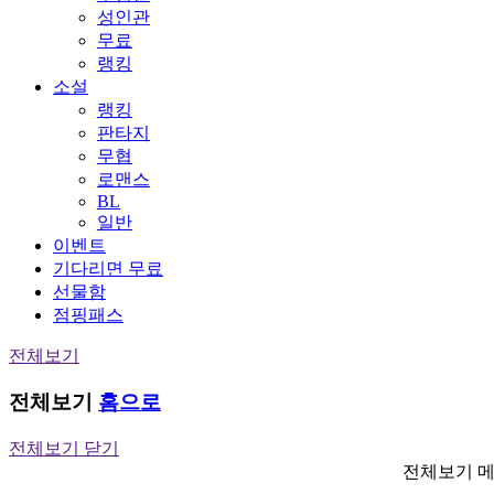
성인관
무료
랭킹
소설
랭킹
판타지
무협
로맨스
BL
일반
이벤트
기다리면 무료
선물함
점핑패스
전체보기
전체보기
홈으로
전체보기 닫기
전체보기 