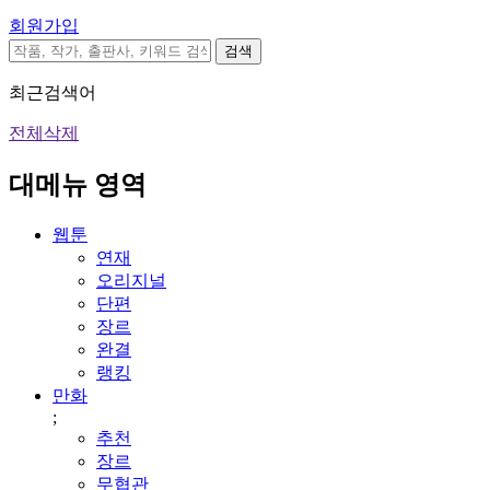
회원가입
검색
최근검색어
전체삭제
대메뉴 영역
웹툰
연재
오리지널
단편
장르
완결
랭킹
만화
;
추천
장르
무협관