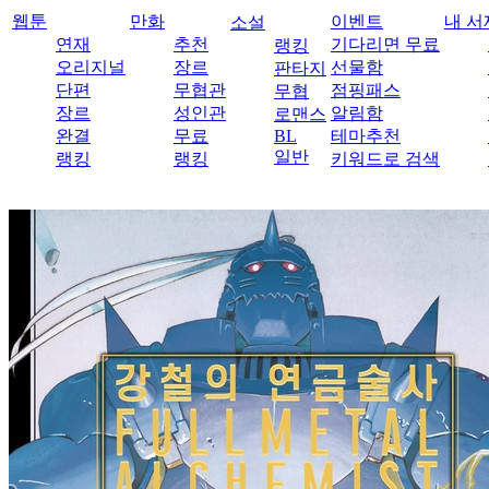
웹툰
만화
이벤트
내 서
소설
연재
추천
기다리면 무료
랭킹
오리지널
장르
선물함
판타지
단편
무협관
점핑패스
무협
장르
성인관
알림함
로맨스
완결
무료
BL
테마추천
일반
랭킹
랭킹
키워드로 검색