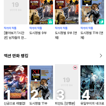
작가의 작품
작가의 작품
작가의 작품
작가의 작품
[몰아보기 1시간
도시정벌 9부
도시정벌 9부 (연
도시정벌 11부 (연
권] 남자들의 만화
재)
재)
다 : 제1막 승부사
들
액션 만화 랭킹
신급으로 레벨업!
도시정벌 11부
피안도 [단행본]
유일무이의 네크로