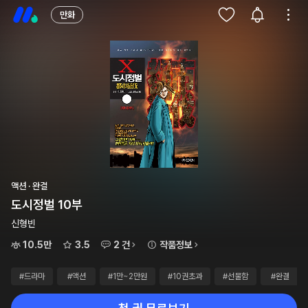
만화
액션 · 완결
도시정벌 10부
신형빈
10.5만
3.5
2 건
작품정보
#드라마
#액션
#1만~2만원
#10권초과
#선물함
#완결