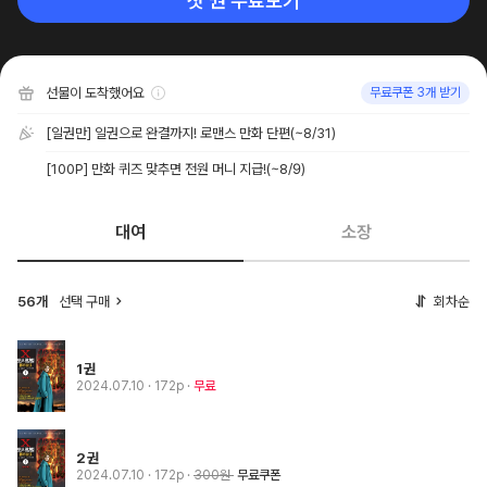
첫 권 무료보기
선물이 도착했어요
무료쿠폰 3개 받기
[일권만] 일권으로 완결까지! 로맨스 만화 단편
(~8/31)
[100P] 만화 퀴즈 맞추면 전원 머니 지급!
(~8/9)
대여
소장
56개
선택 구매
회차순
1권
2024.07.10
· 172p
무료
2권
2024.07.10
· 172p
300원
무료쿠폰