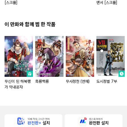
[스크롤]
맨서 [스크롤]
이 만화와 함께 찜 한 작품
무신이 된 하북팽
흑룡백룡
무사정천 (연재)
도시정벌 7부
가 막내공자
10배 적립, 2시간 먼저
원스토어에서
완전판+
설치
완전판 설치