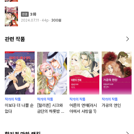
3화
2024.07.11
· 44p
300원
관련 작품
작가의 작품
작가의 작품
작가의 작품
작가의 작품
이보다 더 나쁠 순
[할리퀸] 시크와
어른의 연애(러시
가공의 연인
없다
금단의 하룻밤 패
아에서 사랑을 1)
키지