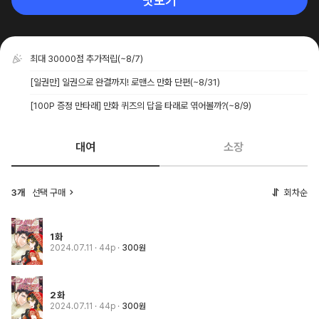
맛보기
최대 30000점 추가적립
(~8/7)
[일권만] 일권으로 완결까지! 로맨스 만화 단편
(~8/31)
[100P 증정 만타래] 만화 퀴즈의 답을 타래로 엮어볼까?
(~8/9)
대여
소장
3개
선택 구매
회차순
1화
2024.07.11
· 44p
300원
2화
2024.07.11
· 44p
300원