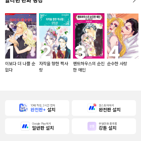
할리퀸 만화 랭킹
이보다 더 나쁠 순
자작을 향한 짝사
펜트하우스의 순진
순수한 사랑
없다
랑
한 애인
10배 적립, 2시간 먼저
원스토어에서
완전판+
설치
완전판 설치
Google Play에서
무협만화 플랫폼
일반판 설치
강툰 설치