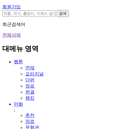
회원가입
검색
최근검색어
전체삭제
대메뉴 영역
웹툰
연재
오리지널
단편
장르
완결
랭킹
만화
;
추천
장르
무협관