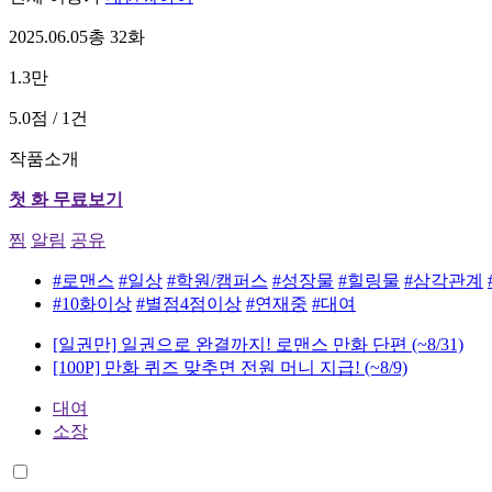
2025.06.05
총 32화
1.3만
5.0점 / 1건
작품소개
첫 화 무료보기
찜
알림
공유
#로맨스
#일상
#학원/캠퍼스
#성장물
#힐링물
#삼각관계
#10화이상
#별점4점이상
#연재중
#대여
[일권만] 일권으로 완결까지! 로맨스 만화 단편
(~8/31)
[100P] 만화 퀴즈 맞추면 전원 머니 지급!
(~8/9)
대여
소장