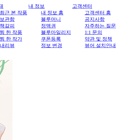
재
내 정보
고객센터
최근 본 작품
내 정보 홈
고객센터 홈
보관함
블루머니
공지사항
책갈피
정액권
자주하는 질문
찜 한 작품
블루마일리지
1:1 문의
찜 한 작가
쿠폰등록
약관 및 정책
내리뷰
정보 변경
뷰어 설치안내