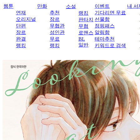
웹툰
만화
이벤트
내 서
소설
연재
추천
기다리면 무료
랭킹
오리지널
장르
선물함
판타지
단편
무협관
점핑패스
무협
장르
성인관
알림함
로맨스
완결
무료
BL
테마추천
일반
랭킹
랭킹
키워드로 검색