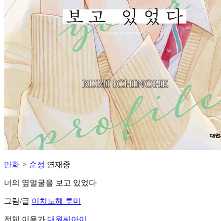
만화
>
순정
연재중
너의 옆얼굴을 보고 있었다
그림/글
이치노헤 루미
전체 이용가
대원씨아이