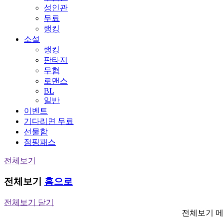
성인관
무료
랭킹
소설
랭킹
판타지
무협
로맨스
BL
일반
이벤트
기다리면 무료
선물함
점핑패스
전체보기
전체보기
홈으로
전체보기 닫기
전체보기 