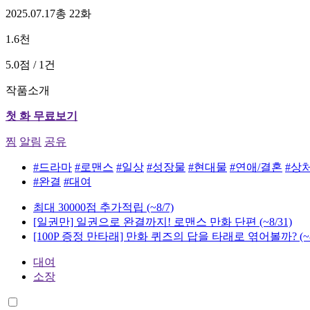
2025.07.17
총 22화
1.6천
5.0점 / 1건
작품소개
첫 화 무료보기
찜
알림
공유
#드라마
#로맨스
#일상
#성장물
#현대물
#연애/결혼
#상
#완결
#대여
최대 30000점 추가적립
(~8/7)
[일권만] 일권으로 완결까지! 로맨스 만화 단편
(~8/31)
[100P 증정 만타래] 만화 퀴즈의 답을 타래로 엮어볼까?
(~
대여
소장