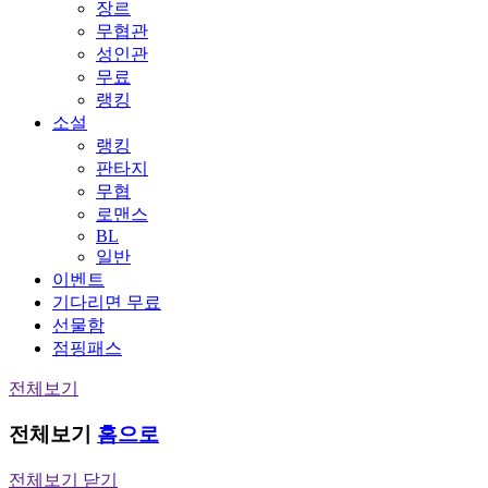
장르
무협관
성인관
무료
랭킹
소설
랭킹
판타지
무협
로맨스
BL
일반
이벤트
기다리면 무료
선물함
점핑패스
전체보기
전체보기
홈으로
전체보기 닫기