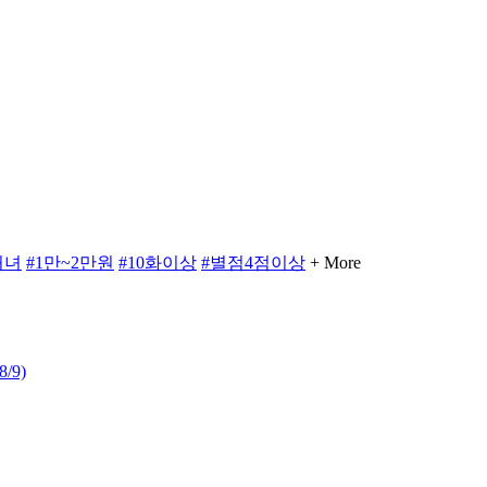
처녀
#1만~2만원
#10화이상
#별점4점이상
+ More
8/9)