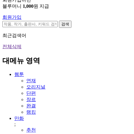
블루머니
1,000
원 지급
회원가입
검색
최근검색어
전체삭제
대메뉴 영역
웹툰
연재
오리지널
단편
장르
완결
랭킹
만화
;
추천