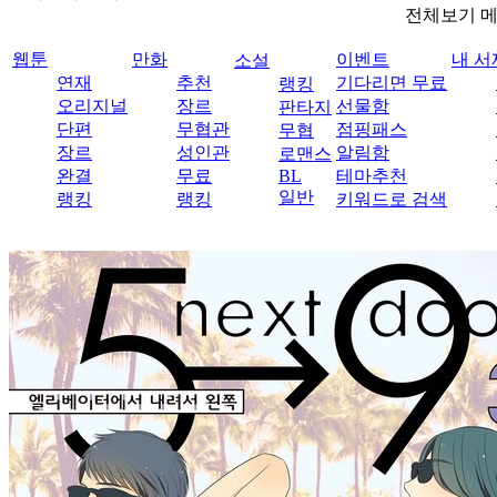
전체보기 
웹툰
만화
이벤트
내 서
소설
연재
추천
기다리면 무료
랭킹
오리지널
장르
선물함
판타지
단편
무협관
점핑패스
무협
장르
성인관
알림함
로맨스
완결
무료
BL
테마추천
일반
랭킹
랭킹
키워드로 검색