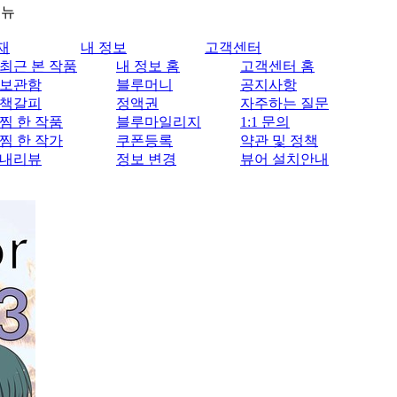
메뉴
재
내 정보
고객센터
최근 본 작품
내 정보 홈
고객센터 홈
보관함
블루머니
공지사항
책갈피
정액권
자주하는 질문
찜 한 작품
블루마일리지
1:1 문의
찜 한 작가
쿠폰등록
약관 및 정책
내리뷰
정보 변경
뷰어 설치안내