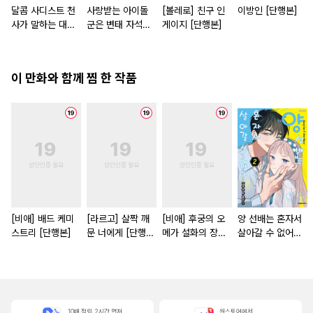
달콤 사디스트 천
사랑받는 아이돌
[볼레로] 친구 인
이방인 [단행본]
사가 말하는 대로
군은 변태 자석
게이지 [단행본]
[단행본]
[스크롤]
이 만화와 함께 찜 한 작품
[비애] 배드 케미
[라르고] 살짝 깨
[비애] 후궁의 오
양 선배는 혼자서
스트리 [단행본]
문 너에게 [단행
메가 설화의 장
살아갈 수 없어
본]
[단행본]
[단행본]
10배 적립, 2시간 먼저
원스토어에서