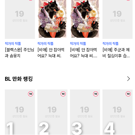
작가의 작품
작가의 작품
작가의 작품
작가의 작품
[블랙스완] 주인님
[비애] 안 잡아먹
[비애] 안 잡아먹
[비애] 주군과 제
과 솜뭉치
어요? 늑대 씨.
어요? 늑대 씨.
비 칠십이후 습유
[단행본]
담
BL 만화 랭킹