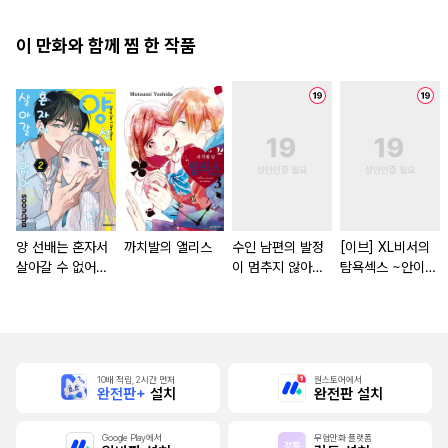
자의 상태가 이상
해졌습니다 [단행
이 만화와 함께 찜 한 작품
본]
양 선배는 혼자서
까치발의 앨리스
수인 남편의 발정
[이브] XL비서의
살아갈 수 없어
이 멈추지 않아
탐욕섹스 ~안이
[단행본]
[스크롤]
흠뻑 젖을 때까지
사랑받고 있습니다
~ [스크롤]
10배 적립, 2시간 먼저
원스토어에서
완전판+
설치
완전판 설치
Google Play에서
무협만화 플랫폼