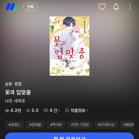
만화
순정 · 완결
꽃과 입맞춤
나츠 사마코
4.2만
5.0
4 건
작품정보
#로맨스
#현대물
#짝사랑
#1만~2만원
#50화이상
#별점4점