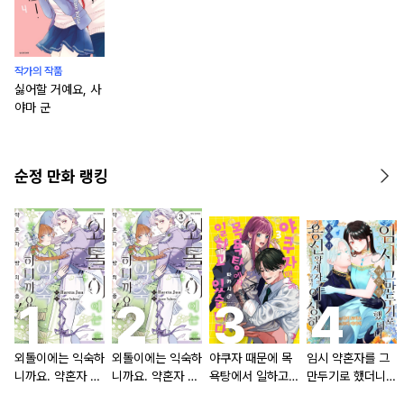
작가의 작품
싫어할 거예요, 사
야마 군
순정 만화 랭킹
외톨이에는 익숙하
외톨이에는 익숙하
야쿠자 때문에 목
임시 약혼자를 그
니까요. 약혼자 방
니까요. 약혼자 방
욕탕에서 일하고
만두기로 했더니
치 중!
치 중! [단행본]
있습니다
냉혹한 용신 왕세