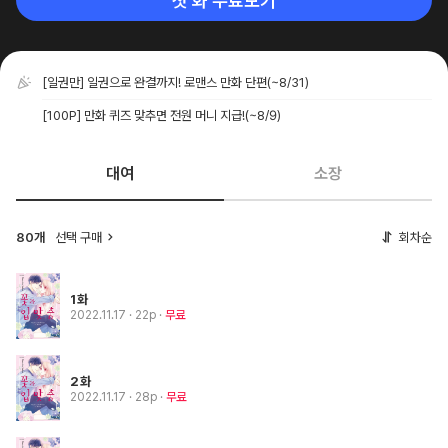
첫 화 무료보기
[일권만] 일권으로 완결까지! 로맨스 만화 단편
(~8/31)
[100P] 만화 퀴즈 맞추면 전원 머니 지급!
(~8/9)
대여
소장
80개
선택 구매
회차순
1화
2022.11.17
· 22p
무료
2화
2022.11.17
· 28p
무료