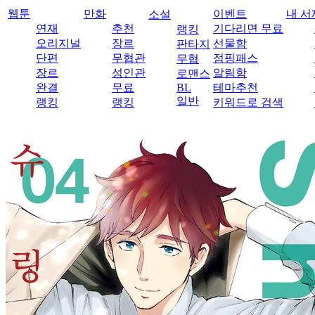
웹툰
만화
이벤트
내 서
소설
연재
추천
기다리면 무료
랭킹
오리지널
장르
선물함
판타지
단편
무협관
점핑패스
무협
장르
성인관
알림함
로맨스
완결
무료
BL
테마추천
일반
랭킹
랭킹
키워드로 검색