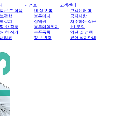
재
내 정보
고객센터
최근 본 작품
내 정보 홈
고객센터 홈
보관함
블루머니
공지사항
책갈피
정액권
자주하는 질문
찜 한 작품
블루마일리지
1:1 문의
찜 한 작가
쿠폰등록
약관 및 정책
내리뷰
정보 변경
뷰어 설치안내