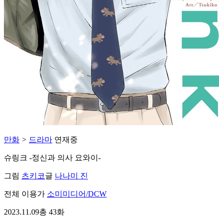
만화
>
드라마
연재중
슈링크 -정신과 의사 요와이-
그림
츠키코
글
나나미 진
전체 이용가
소미미디어/DCW
2023.11.09
총 43화