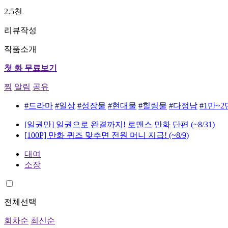
2.5천
리뷰작성
작품소개
첫 화 무료보기
찜
알림
공유
#드라마
#일상
#성장물
#현대물
#힐링물
#다정남
#1만~
[일권만] 일권으로 완결까지! 로맨스 만화 단편
(~8/31)
[100P] 만화 퀴즈 맞추면 전원 머니 지급!
(~8/9)
대여
소장
전체선택
회차순
최신순