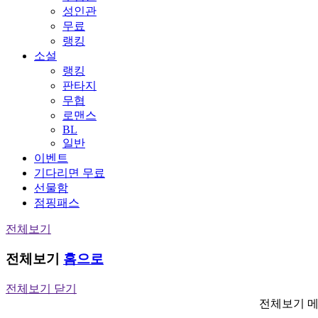
성인관
무료
랭킹
소설
랭킹
판타지
무협
로맨스
BL
일반
이벤트
기다리면 무료
선물함
점핑패스
전체보기
전체보기
홈으로
전체보기 닫기
전체보기 