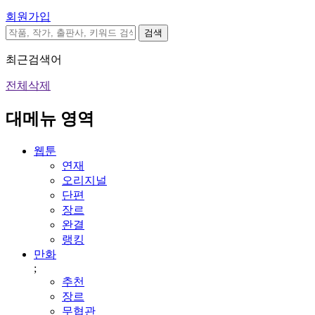
회원가입
검색
최근검색어
전체삭제
대메뉴 영역
웹툰
연재
오리지널
단편
장르
완결
랭킹
만화
;
추천
장르
무협관