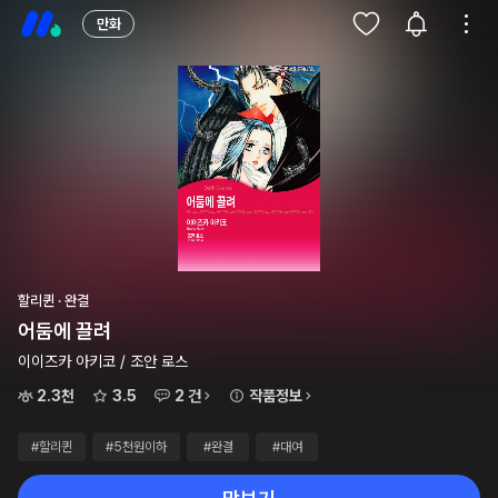
만화
할리퀸 · 완결
어둠에 끌려
이이즈카 아키코 / 조안 로스
2.3천
3.5
2 건
작품정보
#할리퀸
#5천원이하
#완결
#대여