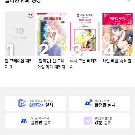
할리퀸 만화 랭킹
린 그레이엄 패키
[할리퀸] 린 그레
루시 고든 패키지
하얀 베일 속 비밀
지 3
이엄 작가 패키지
4
10배 적립, 2시간 먼저
원스토어에서
완전판+
설치
완전판 설치
Google Play에서
무협만화 플랫폼
일반판 설치
강툰 설치