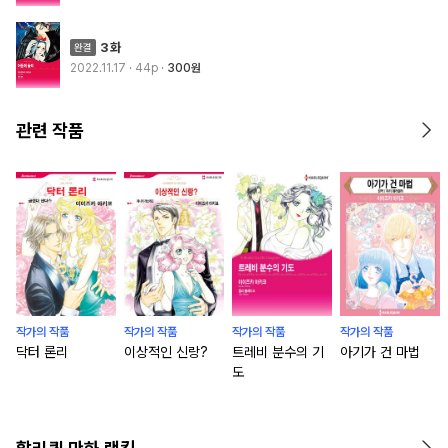
3화
2022.11.17
· 44p
300원
관련 작품
작가의 작품
작가의 작품
작가의 작품
작가의 작품
닥터 론리
이상적인 신랑?
트레비 분수의 기
아기가 건 마법
도