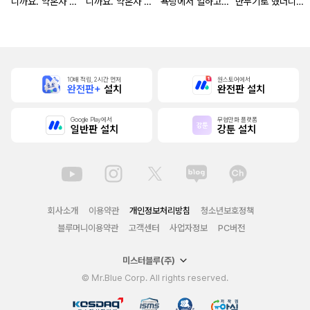
니까요. 약혼자 방
니까요. 약혼자 방
욕탕에서 일하고
만두기로 했더니
치 중!
치 중! [단행본]
있습니다
냉혹한 용신 왕세
자의 상태가 이상
해졌습니다 [단행
본]
10배 적립, 2시간 먼저
원스토어에서
완전판+
설치
완전판 설치
Google Play에서
무협만화 플랫폼
일반판 설치
강툰 설치
회사소개
이용약관
개인정보처리방침
청소년보호정책
블루머니이용약관
고객센터
사업자정보
PC버전
미스터블루(주)
© Mr.Blue Corp. All rights reserved.