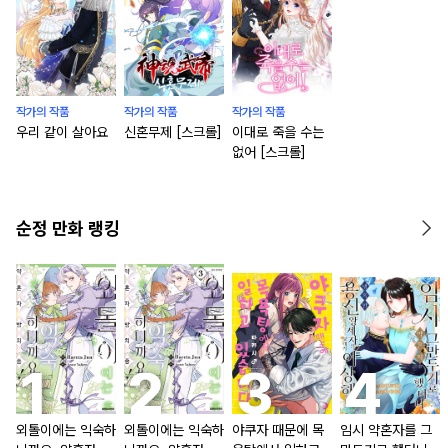
작가의 작품
작가의 작품
작가의 작품
우리 같이 살아요
신혼무제 [스크롤]
이대로 죽을 수는
없어 [스크롤]
순정 만화 랭킹
외톨이에는 익숙하
외톨이에는 익숙하
야쿠자 때문에 목
임시 약혼자를 그