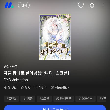
만화
순정 · 완결
제물 황녀로 살아남겠습니다 [스크롤]
DXD Animation
3.6만
5.0
1 건
작품정보
#로맨스
#서양풍
#스크롤
#2만~3만원
#100화이상
#별점4