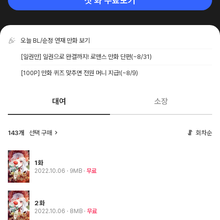
첫 화 무료보기
오늘 BL/순정 연재 만화 보기
[일권만] 일권으로 완결까지! 로맨스 만화 단편
(~8/31)
[100P] 만화 퀴즈 맞추면 전원 머니 지급!
(~8/9)
대여
소장
143개
선택 구매
회차순
1화
2022.10.06
· 9MB
무료
2화
2022.10.06
· 8MB
무료