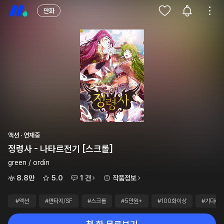
만화
액션 · 연재중
정령사 - 나타르전기 [스크롤]
green / ordin
8.8만
5.0
1 건
작품정보
#액션
#판타지/SF
#스크롤
#5만원+
#100화이상
#기다리