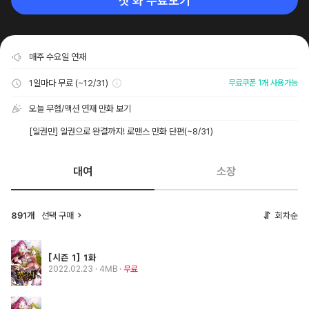
첫 화 무료보기
매주 수요일 연재
1일마다 무료 (~12/31)
무료쿠폰 1개 사용가능
오늘 무협/액션 연재 만화 보기
[일권만] 일권으로 완결까지! 로맨스 만화 단편
(~8/31)
대여
소장
선택 구매
회차순
891개
[시즌 1] 1화
2022.02.23
· 4MB
무료