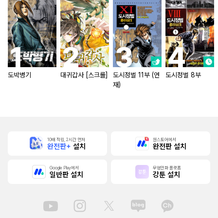
도박병기
대귀갑사 [스크롤]
도시정벌 11부 (연
도시정벌 8부
재)
10배 적립, 2시간 먼저
원스토어에서
완전판+
설치
완전판 설치
Google Play에서
무협만화 플랫폼
일반판 설치
강툰 설치