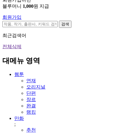
블루머니
1,000
원 지급
회원가입
검색
최근검색어
전체삭제
대메뉴 영역
웹툰
연재
오리지널
단편
장르
완결
랭킹
만화
;
추천