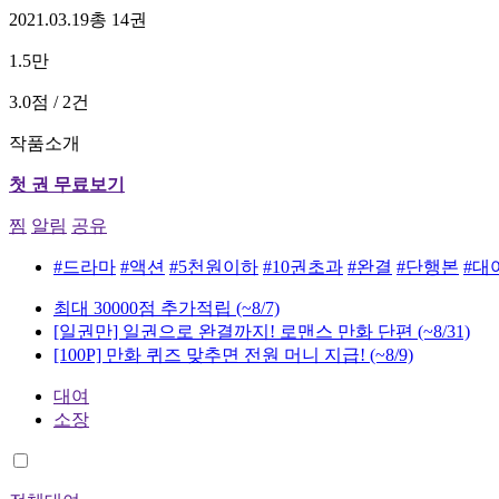
2021.03.19
총 14권
1.5만
3.0점 / 2건
작품소개
첫 권 무료보기
찜
알림
공유
#드라마
#액션
#5천원이하
#10권초과
#완결
#단행본
#대
최대 30000점 추가적립
(~8/7)
[일권만] 일권으로 완결까지! 로맨스 만화 단편
(~8/31)
[100P] 만화 퀴즈 맞추면 전원 머니 지급!
(~8/9)
대여
소장