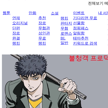
전체보기 
웹툰
만화
이벤트
내 서
소설
연재
추천
기다리면 무료
랭킹
오리지널
장르
선물함
판타지
단편
무협관
점핑패스
무협
장르
성인관
알림함
로맨스
완결
무료
BL
테마추천
일반
랭킹
랭킹
키워드로 검색