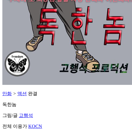
만화
>
액션
완결
독한놈
그림/글
고행석
전체 이용가
KOCN