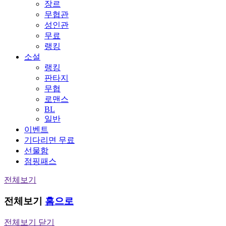
장르
무협관
성인관
무료
랭킹
소설
랭킹
판타지
무협
로맨스
BL
일반
이벤트
기다리면 무료
선물함
점핑패스
전체보기
전체보기
홈으로
전체보기 닫기