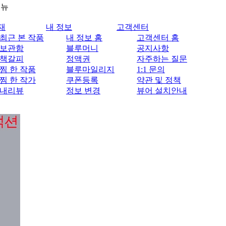
메뉴
재
내 정보
고객센터
최근 본 작품
내 정보 홈
고객센터 홈
보관함
블루머니
공지사항
책갈피
정액권
자주하는 질문
찜 한 작품
블루마일리지
1:1 문의
찜 한 작가
쿠폰등록
약관 및 정책
내리뷰
정보 변경
뷰어 설치안내