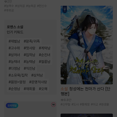
2만
#
능력수
#
상처공
#
능욕공
#
헌신수
#
후회공
로맨스 소설
인기 키워드
#
재벌남
#
왕족/귀족
#
고수위
#
첫사랑
#
계략남
#
상처녀
#
집착남
#
순진녀
#
능력녀
#
능력남
#
절륜남
#
다정남
#
직진남
#
소유욕/집착
#
상처남
#
몸정>맘정
#
운명적사랑
소설
청성에는 천마가 산다 [단
#
순정남
#
재회물
#
오해
행본]
8.8만
#
신무협
#
도사
#
통쾌함
#
마교
#
환생물