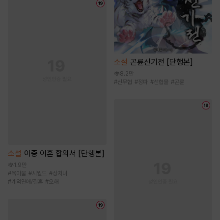
소설
곤륜신기전 [단행본]
8.2만
#
신무협
#
정파
#
선협물
#
곤륜
소설
이중 이혼 합의서 [단행본]
1.9만
#
육아물
#
시월드
#
상처녀
#
계약연애/결혼
#
오해