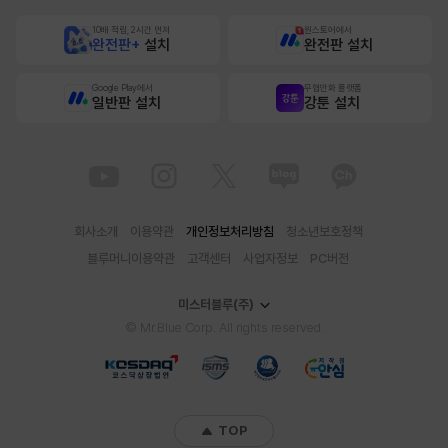
10배 적립, 2시간 먼저
원스토어에서
완전판+
설치
완전판 설치
Google Play에서
무협만화 플랫폼
일반판 설치
강툰 설치
회사소개
이용약관
개인정보처리방침
청소년보호정책
블루머니이용약관
고객센터
사업자정보
PC버전
미스터블루(주)
© Mr.Blue Corp. All rights reserved.
TOP