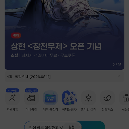
3
/
15
점검 안내 [2026.08.11]
+1,000원
첫충전 혜택
회원가입
머니충전
혜택 총정리
혜택몰빵💘
밀리언 셀러
점핑패스
선물
설정
관심 장르 설정하고 맞춤 추천 받기