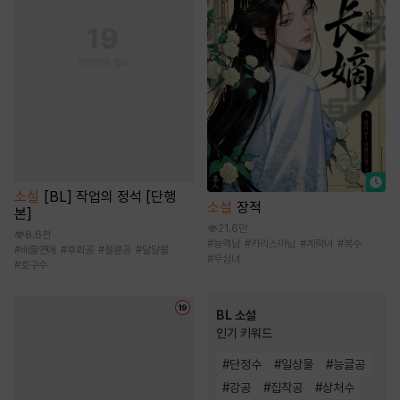
소설
[BL] 작업의 정석 [단행
소설
장적
본]
21.6만
8.6천
#
능력남
#
카리스마남
#
계략녀
#
복수
#
배틀연애
#
후회공
#
절륜공
#
달달물
#
무심녀
#
호구수
BL 소설
인기 키워드
#
단정수
#
일상물
#
능글공
#
강공
#
집착공
#
상처수