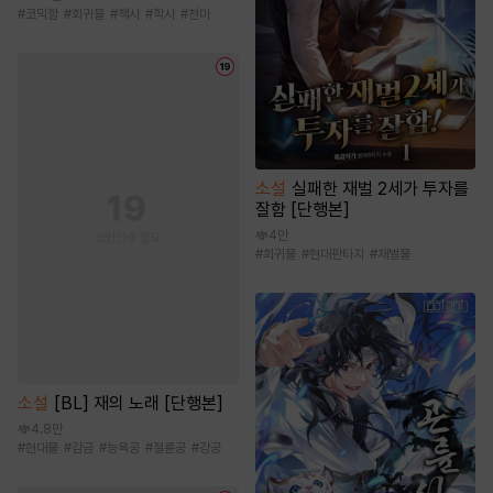
#
코믹함
#
회귀물
#
책사
#
학사
#
천마
소설
실패한 재벌 2세가 투자를
잘함 [단행본]
4만
#
회귀물
#
현대판타지
#
재벌물
소설
[BL] 재의 노래 [단행본]
4.8만
#
현대물
#
감금
#
능욕공
#
절륜공
#
강공