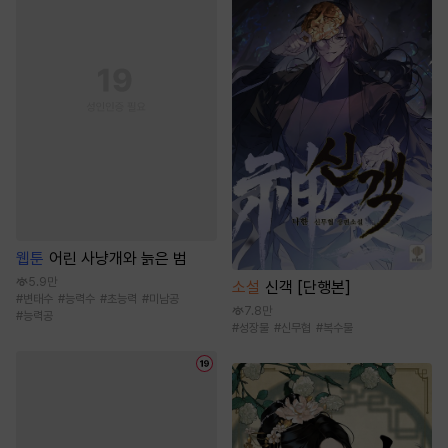
웹툰
어린 사냥개와 늙은 범
5.9만
소설
신객 [단행본]
#
변태수
#
능력수
#
초능력
#
미남공
7.8만
#
능력공
#
성장물
#
신무협
#
복수물