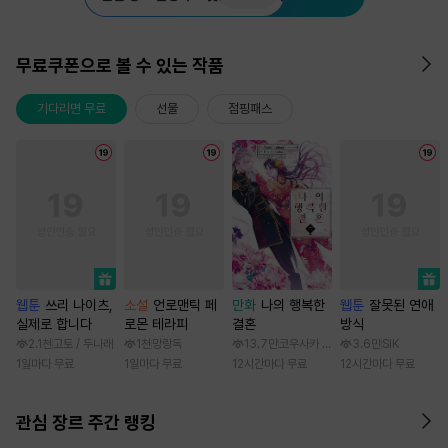
무료쿠폰으로 볼 수 있는 작품
기다리면 무료
선물
점핑패스
웹툰
쓰리 나이츠,
소설
언로맨틱 페
만화
나의 행복한
웹툰
잘못된 연애
실제로 합니다
로몬 테라피
결혼
방식
2.1천
고토 / 두나래
1천
망랑독
13.7만
코우사카 리토 / 아기토기 아쿠미
3.6만
SIK
1일마다 무료
1일마다 무료
12시간마다 무료
12시간마다 무료
관심 장르 주간 랭킹