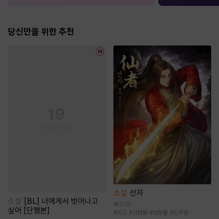
당신만을 위한 추천
소설
선자
소설
[BL] 너에게서 벗어나고
7.1만
싶어 [단행본]
#
마교
#
선협물
#
성장물
#
신무협