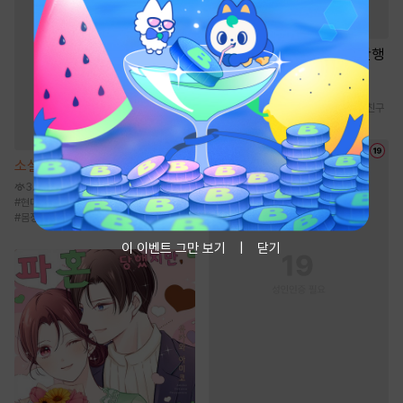
소설
[BL] 알파 프라이드 [단행
본]
4.1만
#
강공
#
상처수
#
강수
#
현대물
#
소꿉친구
소설
엑스 남편 [단행본]
3.6만
#
현대물
#
베이비메신저
#
후회남
#
몸정>맘정
#
상처녀
이 이벤트 그만 보기
닫기