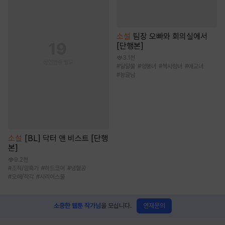
소설
팀장 오빠와 회의실에서
[단행본]
3.1천
#
달달물
#
엉뚱녀
#
짝사랑녀
#
애교녀
#
능글남
소설
[BL] 닥터 앤 비스트 [단행
본]
9.2천
#
조직/암흑가
#
하드코어
#
냉혈공
#
오해/착각
#
시리어스물
연재문의
소중한 웹툰 작가님
을 모십니다.