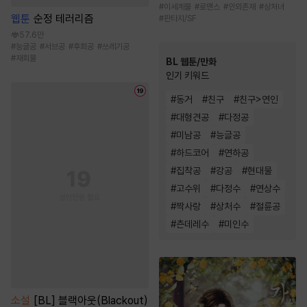
#
이세계물
#
로맨스
#
인외존재
#
상처녀
웹툰
순정 테러리즘
#
판타지/SF
57.6만
#
능글공
#
서브공
#
후회공
#
쓰레기공
#
재회물
BL 웹툰/만화
인기 키워드
#
동거
#
친구
#
친구>연인
#
대형견공
#
다정공
#
미남공
#
능글공
#
하드코어
#
연하공
#
집착공
#
강공
#
현대물
#
고수위
#
다정수
#
연상수
#
짝사랑
#
상처수
#
절륜공
#
츤데레수
#
미인수
소설
[BL] 블랙아웃(Blackout)