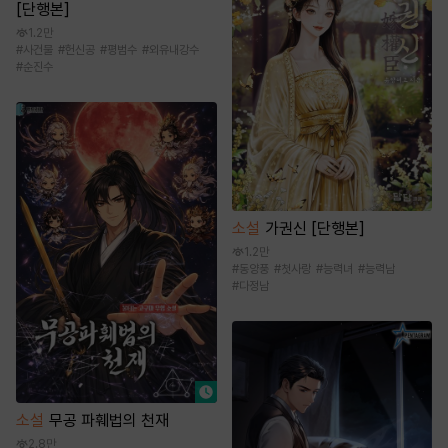
[단행본]
1.2만
#
사건물
#
헌신공
#
평범수
#
외유내강수
#
순진수
소설
가권신 [단행본]
1.2만
#
동양풍
#
첫사랑
#
능력녀
#
능력남
#
다정남
소설
무공 파훼법의 천재
2.8만