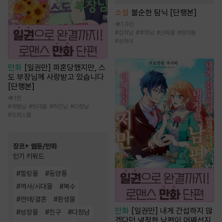
소설
불순한 탐닉 [단행본]
1.9만
#
집착남
#
후회남
#
신파물
#
현대물
#
상처녀
만화
[일권만] 파혼당했지만, 스
도 부장님께 사랑받고 있습니다
[단행본]
1천
#
재벌남
#
현대물
#
직진남
#
다정남
#
오피스물
장르+ 웹툰/만화
인기 키워드
#
힐링물
#
동양풍
#
역사/시대물
#
복수
#
연애/결혼
#
환생물
만화
[일권만] 내게 간섭하지 않
#
성장물
#
친구
#
다정남
겠다던 냉정한 남편이 어째선지