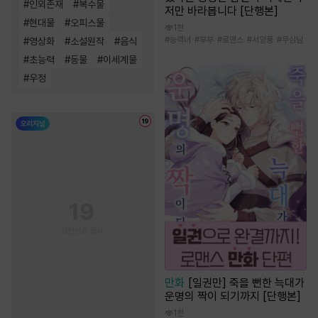
#
인외존재
#
복수물
저만 바라봅니다 [단행본]
#
현대물
#
오피스물
1천
#
능력녀
#
부부
#
로맨스
#
서양풍
#
무심남
#
영상화
#
소설원작
#
음식
#
초능력
#
동물
#
이세계물
#
우정
만화
[일권만] 죽을 뻔한 늑대가
운명의 짝이 되기까지 [단행본]
1천