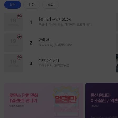
웹툰
만화
소설
[성비단] 무단사정금지
1
마규식, 피상구, 진월, 테리야끼, 오프카, 뚱개
개와 새
2
정각 / 정각, (원작)박하사탕
열여덟의 침대
3
자태 / 청담, (원작)문슬로