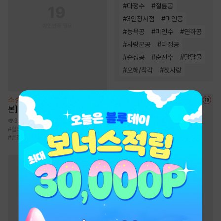
#
다정수
#
절륜공
#
3인칭시점
#
미인공
#
능욕공
#
미인수
#
연하공
#
사랑꾼공
#
다정공
#
순정공
#
순진수
#
달달물
#
오해/착각
#
첫사랑
소설
[BL] 언페어 헤이터 [단행
본]
3.5만
#
할리킹
#
후회공
#
3인칭시점
#
상처수
#
순정수