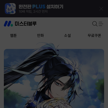
웹툰
만화
소설
무료쿠폰