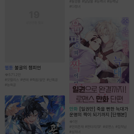
#
동양풍
#
달달물
#
능력녀
#
능력남
#
다정녀
웹툰
불굴의 챔피언
571.2만
#
모럴리스
#
변태
#
죽음/살인
#
난폭공
#
능욕공
만화
[일권만] 죽을 뻔한 늑대가
운명의 짝이 되기까지 [단행본]
1천
#
인외존재
#
판타지/SF
#
로맨스
#
집착남
#
상처녀