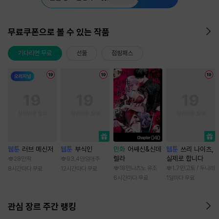
무료쿠폰으로 볼 수 있는 작품
기다리면 무료
선물
점핑패스
웹툰
러브 메신저
웹툰
부식인
만화
어쌔신&신데
웹툰
쓰리 나이츠,
렐라
실제로 합니다
28만
딱
93.4만
임애주
18만
나츠노 유조
1.7만
고토 / 두나래
8시간마다 무료
12시간마다 무료
6시간마다 무료
1일마다 무료
관심 장르 주간 랭킹