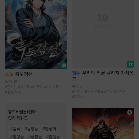
웹툰
우리의 죄를 사하지 마시옵
소설
흑도검선
고
19.9만
21만
#
먼치킨
#
복수물
#
신무협
#
사이다물
#
상처녀
#
인외존재
#
조신남
#
짝사랑
#
검객/무사
#
다정남
장르+ 웹툰/만화
인기 키워드
#
음식
#
동양풍
#
영상화
#
힐링물
#
성장물
#
환생물