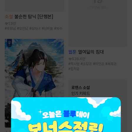
소설
불순한 탐닉 [단행본]
1.9만
#
후회남
#
오만남
#
상처녀
#
신파물
#
복수
웹툰
열여덟의 침대
538.6만
#
짝사랑
#
초딩공
#
미인공
#
복흑공
#
집착공
로맨스 소설
인기 키워드
#
순진녀
#
재벌남
#
소유욕/집착
#
절륜남
#
계략남
#
상처녀
#
능력남
#
첫사랑
#
순정남
#
오해