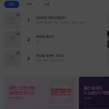
웹툰
만화
소설
[성비단] 무단사정금지
1
마규식, 피상구, 진월, 테리야끼, 오프카, 뚱개
캐비넷 메이드
2
필구
언모럴 로맨틱 코미디
3
가감 / 쌔우, (원작)곽겨자