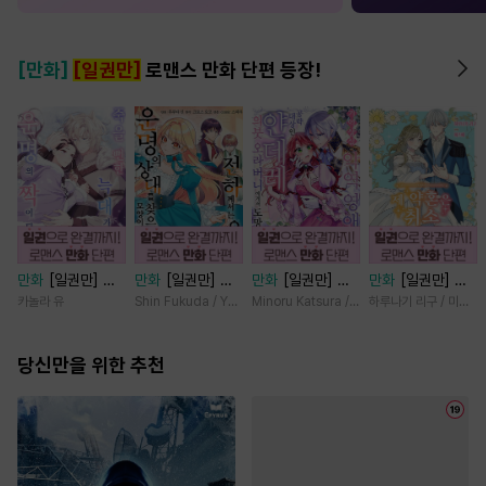
[만화]
[일권만]
로맨스 만화 단편 등장!
만화
[일권만] 죽
만화
[일권만] 전
만화
[일권만] 기
만화
[일권만] 제
을 뻔한 늑대가 운
하께서는 오늘도
억상실 악역 영애
약혼은 취소되었습
카놀라 유
Shin Fukuda / Yoko Kurosu
Minoru Katsura / Mizune
하루나기 리구 / 미즈메
명의 짝이 되기까
운명의 상대를 찾
는 공략 대상인 얀
니다 [단행본]
지 [단행본]
으신 모양이네요
데레 의붓 오라버
당신만을 위한 추천
(웃음) [단행본]
니에게서 도망칠
수가 없다 [단행
본]