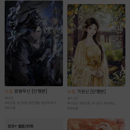
소설
광명무신 [단행본]
소설
가권신 [단행본]
4만
1.2만
#
회귀물
#
신무협
#
전쟁물
#
검객/무사
#
다정남
#
동양풍
#
다정녀
#
능력남
#
복수물
#
달달물
장르+ 웹툰/만화