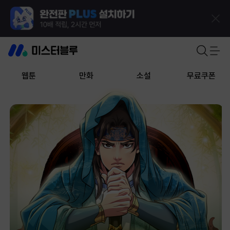
웹툰
만화
소설
무료쿠폰