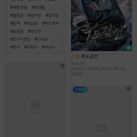
#
대형견공
#
현대물
#
절륜공
#
상처수
#
집착공
#
동거
#
미남공
#
하드코어
#
능글공
#
미인수
#
친구>연인
#
다정공
#
친구
#
다정수
#
연상수
소설
흑도검선
20.1만
#
검객/무사
#
통쾌함
#
성장물
#
복수물
#
신무협