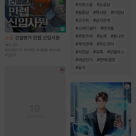
#
오피스물
#
능글남
#
절륜남
#
짝사랑
#
다정남
#
고수위
#
삼각관계
#
스테디셀러
#
현대물
#
후방주의
#
능욕
#
원나잇
소설
건설명가 만렙 신입사원
#
계약관계
#
하드코어
4.3만
#
현대판타지
#
유쾌함
#
재벌물
#
회사원
#
직진남
#
유혹
#
모럴리스
#
전문직
#
여성인기
#
연애/결혼
#
동거