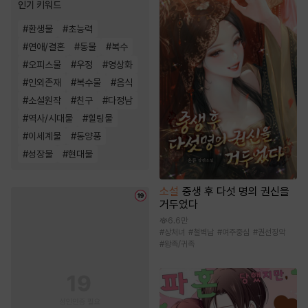
인기 키워드
#
환생물
#
초능력
#
연애/결혼
#
동물
#
복수
#
오피스물
#
우정
#
영상화
#
인외존재
#
복수물
#
음식
#
소설원작
#
친구
#
다정남
#
역사/시대물
#
힐링물
#
이세계물
#
동양풍
#
성장물
#
현대물
소설
중생 후 다섯 명의 권신을
거두었다
6.6만
#
상처녀
#
철벽남
#
여주중심
#
권선징악
#
왕족/귀족