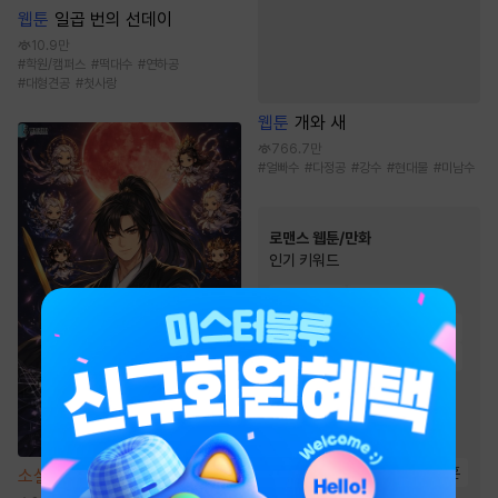
웹툰
일곱 번의 선데이
10.9만
#
학원/캠퍼스
#
떡대수
#
연하공
#
대형견공
#
첫사랑
웹툰
개와 새
766.7만
#
얼빠수
#
다정공
#
강수
#
현대물
#
미남수
로맨스 웹툰/만화
인기 키워드
#
계약관계
#
역사/시대물
#
서양풍
#
현대물
#
재회물
#
다정남
#
까칠남
#
재벌남
#
짝사랑
#
트라우마
#
오피스물
#
친구>연인
#
친구
#
직진녀
#
힐링물
#
동거
#
첫사랑
#
연애/결혼
소설
무공 파훼법의 천재