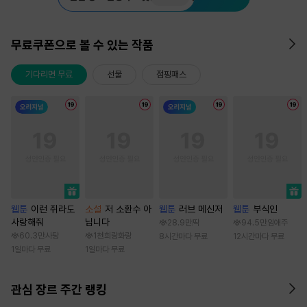
무료쿠폰으로 볼 수 있는 작품
기다리면 무료
선물
점핑패스
웹툰
이런 쥐라도
소설
저 소환수 아
웹툰
러브 메신저
웹툰
부식인
사랑해줘
닙니다
28.9만
딱
94.5만
임애주
60.3만
사탕
1천
희랑화랑
8시간마다 무료
12시간마다 무료
1일마다 무료
1일마다 무료
관심 장르 주간 랭킹