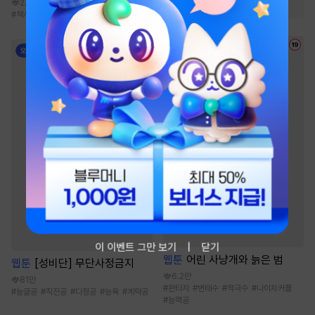
#
능글남
#
성장물
2.9만
#
책사
#
통쾌함
#
천마
#
신무협
#
먼치킨
이 이벤트 그만 보기
닫기
웹툰
어린 사냥개와 늙은 범
웹툰
[성비단] 무단사정금지
6.2만
81만
#
판타지
#
변태수
#
적극수
#
나이차커플
#
능글공
#
직진공
#
다정공
#
능욕
#
계략공
#
능력공