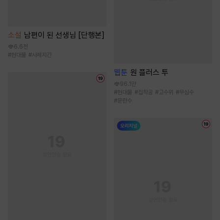
소설
남편이 된 선생님 [단행본]
6.6천
#
현대물
#
사제지간
웹툰
원 플러스 투
96.1만
#
현대물
#
집착공
#
고수위
#
무심수
#
문란수