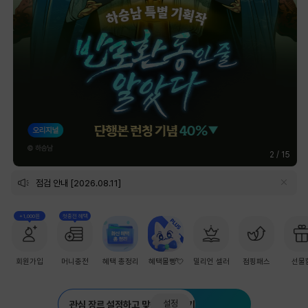
2
/
15
점검 안내 [2026.08.11]
+1,000원
첫충전 혜택
회원가입
머니충전
혜택 총정리
혜택몰빵💘
밀리언 셀러
점핑패스
선물
설정
관심 장르 설정하고 맞춤 추천 받기