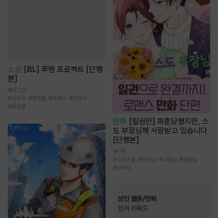
소설
[BL] 루멘 프로젝트 [단행
본]
2.2만
#
상처수
#
애절물
#
유혹수
#
연상수
#
힐링물
만화
[일권만] 파혼당했지만, 스
도 부장님께 사랑받고 있습니다
[단행본]
1천
#
오피스물
#
직진남
#
다정남
#
재벌남
#
상처녀
성인 웹툰/만화
인기 키워드