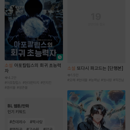
소설
아포칼립스의 회귀 초능력
소설
또다시 파고드는 [단행본]
자
1.5만
4.2만
#
오해
#
현대물
#
능력남
#
첫사랑
#
직진남
#
아포칼립스
#
현대판타지
#
먼치킨
#
좀비물
#
생존물
BL 웹툰/만화
인기 키워드
#
츤데레수
#
짝사랑
#
연하공
#
고수위
#
강공