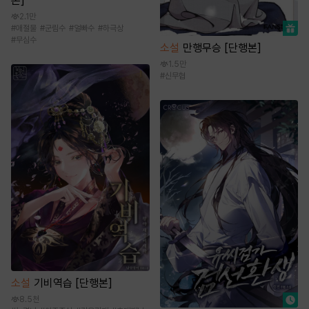
본]
2.1만
#
애절물
#
군림수
#
얼빠수
#
하극상
#
무심수
소설
만행무승 [단행본]
1.5만
#
신무협
소설
기비역습 [단행본]
8.5천