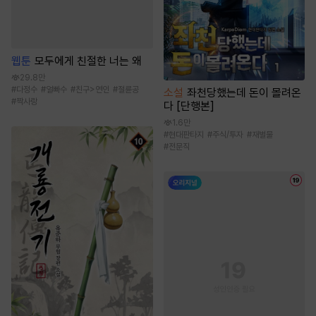
웹툰
모두에게 친절한 너는 왜
29.8만
#
다정수
#
얼빠수
#
친구>연인
#
절륜공
소설
좌천당했는데 돈이 몰려온
#
짝사랑
다 [단행본]
1.6만
#
현대판타지
#
주식/투자
#
재벌물
#
전문직