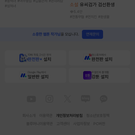
#
능력녀
#
여주중심
#
갑을관계
#
츤데레남
소설
유씨검가 검선환생
#
상처녀
5.4만
#
전통무협
#
먼치킨
#
환생물
연재문의
소중한 웹툰 작가님
을 모십니다.
10배 적립, 2시간 먼저
원스토어에서
완전판+
설치
완전판 설치
Google Play에서
무협만화 플랫폼
일반판 설치
강툰 설치
회사소개
이용약관
개인정보처리방침
청소년보호정책
블루머니이용약관
고객센터
사업자정보
PC버전