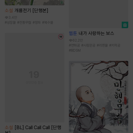
소설
개룡전기 [단행본]
3.4만
#
성장물
#
전통무협
#
정파
#
복수물
웹툰
내가 사랑하는 보스
62.2만
#
연하공
#
사랑꾼공
#
리맨물
#
키작공
#
BDSM
소설
[BL] Call Call Call [단행