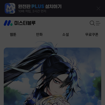
웹툰
만화
소설
무료쿠폰