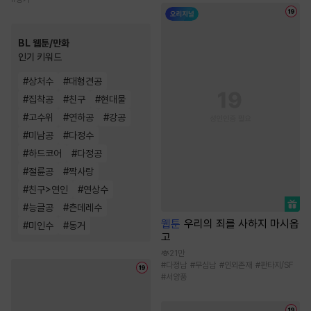
BL 웹툰/만화
인기 키워드
#
상처수
#
대형견공
#
집착공
#
친구
#
현대물
#
고수위
#
연하공
#
강공
#
미남공
#
다정수
#
하드코어
#
다정공
#
절륜공
#
짝사랑
#
친구>연인
#
연상수
#
능글공
#
츤데레수
웹툰
우리의 죄를 사하지 마시옵
#
미인수
#
동거
고
21만
#
다정남
#
무심남
#
인외존재
#
판타지/SF
#
서양풍