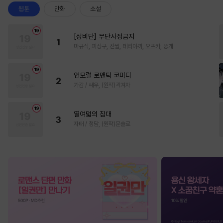
웹툰
만화
소설
[성비단] 무단사정금지
1
마규식, 피상구, 진월, 테리야끼, 오프카, 뚱개
언모럴 로맨틱 코미디
2
가감 / 쌔우, (원작)곽겨자
열여덟의 침대
3
자태 / 청담, (원작)문슬로