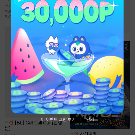
#
능글남
#
힐링물
#
재회물
7.7만
#
현대물
#
트라우마
#
현대판타지
#
이능력
#
먼치킨
#
용병
#
군인
#
재벌남
#
첫사랑
#
친구>연인
이 이벤트 그만 보기
닫기
소설
[BL] Call Call Call [단행
본]
소설
사신빙의