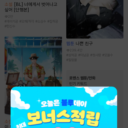
소설
[BL] 너에게서 벗어나고
싶어 [단행본]
2만
#
개아가공
#
오해/착각
#
소심수
#
집착공
#
헌신수
웹툰
나쁜 친구
239.4만
#
상처공
#
미남공
#
첫사랑
#
모쏠수
#
힐링물
로맨스 웹툰/만화
인기 키워드
#
계약관계
#
짝사랑
#
동거
#
직진녀
#
성장물
#
오피스물
#
다정남
#
역사/시대물
#
연애/결혼
소설
인벤토리로 암시장의 거물
#
까칠남
#
서양풍
#
친구
이 되었다.