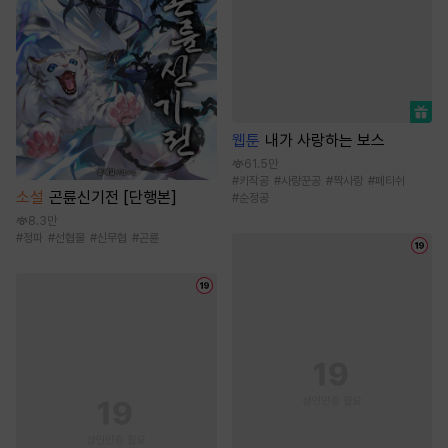
웹툰
내가 사랑하는 보스
61.5만
#
키작공
#
사랑꾼공
#
짝사랑
#
페티쉬
소설
곤륜신기전 [단행본]
#
순정공
8.3만
#
정파
#
선협물
#
신무협
#
곤륜