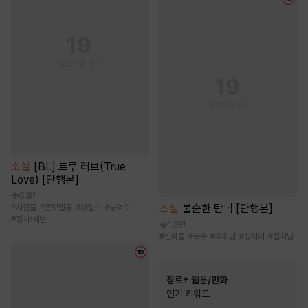
소설
[BL] 트루 러브(True
Love) [단행본]
6.8만
소설
불순한 탐닉 [단행본]
#
사건물
#
존댓말공
#
까칠수
#
능력수
#
정치/재벌
1.9만
#
신파물
#
복수
#
후회남
#
상처녀
#
집착남
장르+ 웹툰/만화
인기 키워드