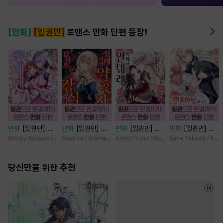
[만화]
[일권만]
로맨스 만화 단편 등장!
만화
[일권만] 기
만화
[일권만] 실
만화
[일권만] 왕
만화
[일권만] 매
억상실 악역 영애
례지만 약혼자님,
태자님과의 약혼을
료 마법에 걸린 척
Minoru Katsura / Mizune
Mashiro / Memeko
Anno / Yuuri Yuudachi
Sane Takada / Koki
는 공략 대상인 얀
당신의 눈은 장식
거절했더니 어째서
했더니 냉담했던
데레 의붓 오라버
인가요? [단행본]
인지 얀데레로 돌
약혼자가 맹목적인
니에게서 도망칠
당신만을 위한 추천
변했습니다 [단행
사랑꾼이 되었습니
수가 없다 [단행
본]
다 [단행본]
본]