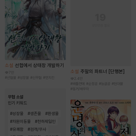
소설
선협에서 상태창 개발하기
소설
주말의 파트너 [단행본]
7만
#
선협물
#
성장물
#
신무협
#
먼치킨
2.4만
#
배틀연애
#
순정공
#
능글공
#
현대물
#
동거/배우자
무협 소설
인기 키워드
#
성장물
#
생존물
#
환생물
#
차원이동물
#
천하제일인
#
유쾌함
#
검객/무사