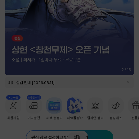
2
/
15
점검 안내 [2026.08.11]
+1,000원
첫충전 혜택
회원가입
머니충전
혜택 총정리
혜택몰빵💘
밀리언 셀러
점핑패스
선물
설정
관심 장르 설정하고 맞춤 추천 받기