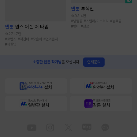
웹툰
부식인
93.4만
#
냉혈공
#
스릴러/미스터리
#
능욕공
웹툰
원스 어폰 어 타임
#
변태
#
광공
271.7만
#
로맨스
#
직진녀
#
모솔녀
#
인외존재
#
까칠남
연재문의
소중한 웹툰 작가님
을 모십니다.
10배 적립, 2시간 먼저
원스토어에서
완전판+
설치
완전판 설치
Google Play에서
무협만화 플랫폼
일반판 설치
강툰 설치