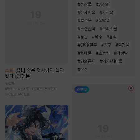
#
성장물
#
영상화
#
이세계물
#
환생물
#
복수물
#
동양풍
#
소설원작
#
오피스물
#
동물
#
복수
#
음식
#
연애/결혼
#
친구
#
힐링물
#
현대물
#
초능력
#
다정남
#
인외존재
#
역사/시대물
#
우정
소설
[BL] 죽은 첫사랑이 돌아
왔다 [단행본]
2만
#
연상수
#
첫사랑
#
빙의/영혼체인지
#
까칠공
#
애절물