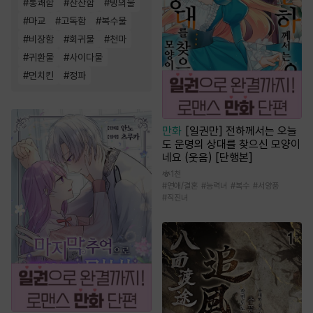
#
통쾌함
#
잔잔함
#
빙의물
#
마교
#
고독함
#
복수물
#
비장함
#
회귀물
#
천마
#
귀환물
#
사이다물
#
먼치킨
#
정파
만화
[일권만] 전하께서는 오늘
도 운명의 상대를 찾으신 모양이
네요 (웃음) [단행본]
1천
#
연애/결혼
#
능력녀
#
복수
#
서양풍
#
직진녀