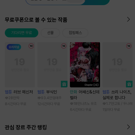
무료쿠폰으로 볼 수 있는 작품
기다리면 무료
선물
점핑패스
웹툰
러브 메신저
웹툰
부식인
만화
어쌔신&신데
웹툰
쓰리 나이츠,
렐라
실제로 합니다
28만
딱
93.4만
임애주
18만
나츠노 유조
1.7만
고토 / 두나래
8시간마다 무료
12시간마다 무료
6시간마다 무료
1일마다 무료
관심 장르 주간 랭킹