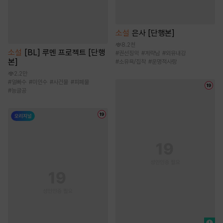
소설
은사 [단행본]
8.2천
소설
[BL] 루멘 프로젝트 [단행
#
권선징악
#
계략남
#
외유내강
본]
#
소유욕/집착
#
운명적사랑
2.2만
#
얼빠수
#
미인수
#
사건물
#
피폐물
#
능글공