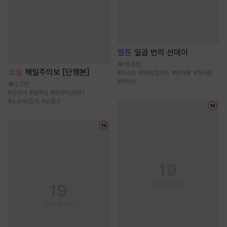
웹툰
일곱 번의 선데이
10.8만
소설
해일주의보 [단행본]
#
무심수
#
학원/캠퍼스
#
현대물
#
첫사랑
#
연상수
3.7천
#
상처녀
#
능력남
#
로맨틱코미디
#
소유욕/집착
#
순정녀