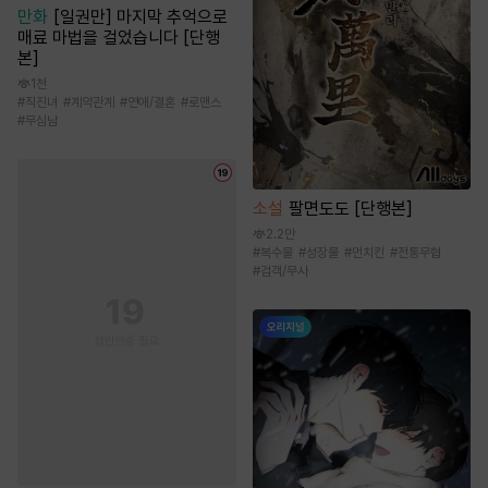
만화
[일권만] 마지막 추억으로
매료 마법을 걸었습니다 [단행
본]
1천
#
직진녀
#
계약관계
#
연애/결혼
#
로맨스
#
무심남
소설
팔면도도 [단행본]
2.2만
#
복수물
#
성장물
#
먼치킨
#
전통무협
#
검객/무사