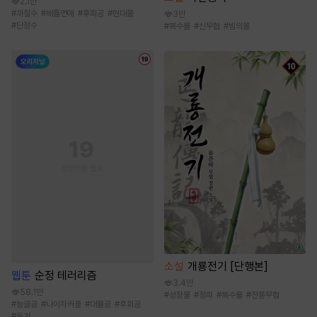
2.1만
#
까칠수
#
배틀연애
#
후회공
#
현대물
3만
#
단정수
#
복수물
#
신무협
#
빙의물
소설
개룡전기 [단행본]
웹툰
순정 테러리즘
3.4만
58.1만
#
성장물
#
정파
#
복수물
#
전통무협
#
능글공
#
나이차커플
#
대물공
#
후회공
#
동거