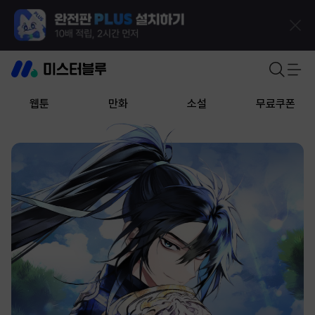
웹툰
만화
소설
무료쿠폰