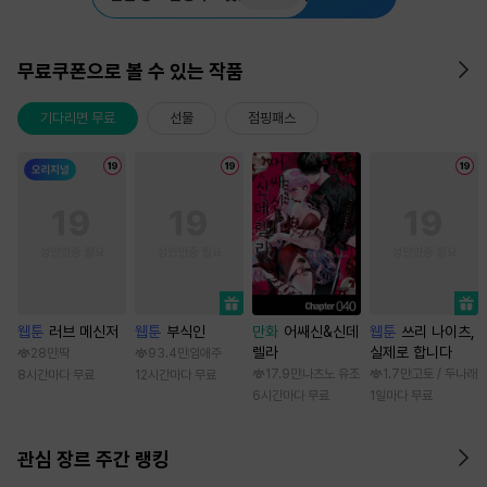
무료쿠폰으로 볼 수 있는 작품
기다리면 무료
선물
점핑패스
웹툰
러브 메신저
웹툰
부식인
만화
어쌔신&신데
웹툰
쓰리 나이츠,
렐라
실제로 합니다
28만
딱
93.4만
임애주
17.9만
나츠노 유조
1.7만
고토 / 두나래
8시간마다 무료
12시간마다 무료
6시간마다 무료
1일마다 무료
관심 장르 주간 랭킹