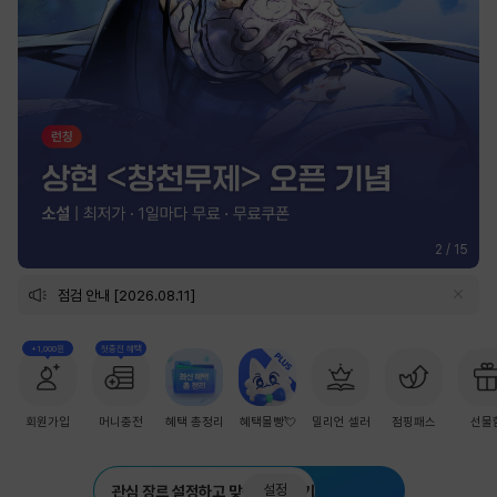
2
/
15
점검 안내 [2026.08.11]
+1,000원
첫충전 혜택
회원가입
머니충전
혜택 총정리
혜택몰빵💘
밀리언 셀러
점핑패스
선물
설정
관심 장르 설정하고 맞춤 추천 받기