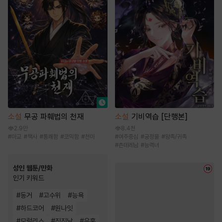
소설
기비역습 [단행본]
소설
무공 파훼법의 천재
8.4천
2.9만
#
여주중심
#
궁정물
#
왕족/귀족
#
마교
#
책사
#
통쾌함
#
코믹함
#
천마
#
츤데레남
#
능력녀
성인 웹툰/만화
인기 키워드
#
동거
#
고수위
#
능욕
#
하드코어
#
원나잇
#
모럴리스
#
직진남
#
유혹