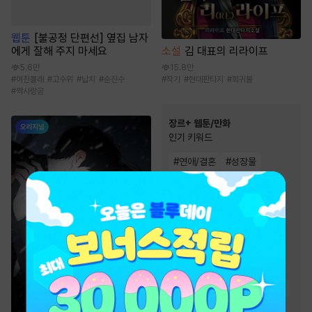
웹툰
[불공정 단편선] 옆집 남자
소설
김 대표의 리라이프
에게 잘해 주지 마세요
15.8만
5.6만
#
작가
#
현대판타지
#
회귀물
#
여친몰래
#
고수위
#
납치
#
순진수
#
짝사랑공
장르+ 웹툰/만화
인기 키워드
#
연애/결혼
#
성장물
#
복수물
#
음식
#
초능력
#
동물
#
친구
#
현대물
#
인외존재
#
영상화
#
다정남
#
환생물
#
소설원작
#
역사/시대물
#
오피스물
#
동양풍
#
이세계물
#
힐링물
#
복수
#
우정