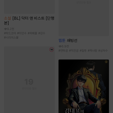
소설
[BL] 닥터 앤 비스트 [단행
본]
9.2천
#
하드코어
#
미인수
#
피폐물
#
강수
#
시리어스물
웹툰
쇄빙선
6.9천
#
연하공
#
직진공
#
질투
#
짝사랑
#
상처수