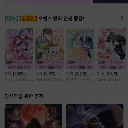
[만화]
[일권만]
로맨스 만화 단편 등장!
만화
[일권만] 기
만화
[일권만] 웃
만화
[일권만] 제
만화
[일권만] 매
억상실 악역 영애
지 않는 약혼자님
약혼은 취소되었습
료 마법에 걸린 척
Minoru Katsura / Mizune
Nanohiru / Memeko
하루나기 리구 / 미즈메
Sane Takada / Koki
는 공략 대상인 얀
이 사랑에 빠진 건
니다 [단행본]
했더니 냉담했던
데레 의붓 오라버
변장한 저인 것 같
약혼자가 맹목적인
니에게서 도망칠
당신만을 위한 추천
습니다 [단행본]
사랑꾼이 되었습니
수가 없다 [단행
다 [단행본]
본]