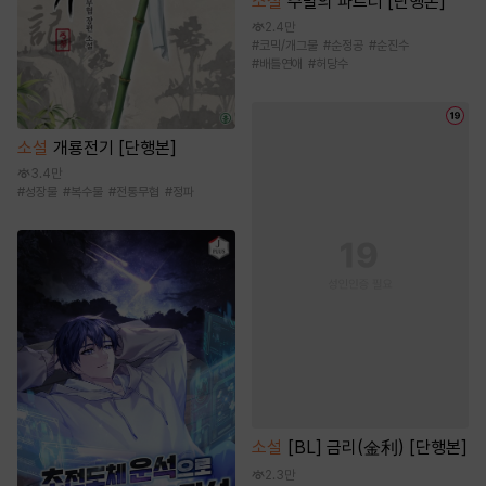
소설
주말의 파트너 [단행본]
2.4만
#
코믹/개그물
#
순정공
#
순진수
#
배틀연애
#
허당수
소설
개룡전기 [단행본]
3.4만
#
성장물
#
복수물
#
전통무협
#
정파
소설
[BL] 금리(金利) [단행본]
2.3만