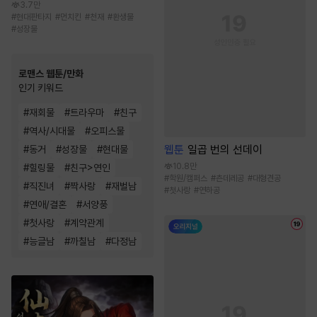
3.7만
#
현대판타지
#
먼치킨
#
천재
#
환생물
#
성장물
로맨스 웹툰/만화
인기 키워드
#
재회물
#
트라우마
#
친구
#
역사/시대물
#
오피스물
웹툰
일곱 번의 선데이
#
동거
#
성장물
#
현대물
10.8만
#
힐링물
#
친구>연인
#
학원/캠퍼스
#
츤데레공
#
대형견공
#
직진녀
#
짝사랑
#
재벌남
#
첫사랑
#
연하공
#
연애/결혼
#
서양풍
#
첫사랑
#
계약관계
#
능글남
#
까칠남
#
다정남