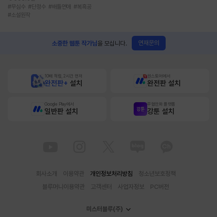
#
무심수
#
단정수
#
배틀연애
#
복흑공
#
소설원작
연재문의
소중한 웹툰 작가님
을 모십니다.
10배 적립, 2시간 먼저
원스토어에서
완전판+
설치
완전판 설치
Google Play에서
무협만화 플랫폼
일반판 설치
강툰 설치
회사소개
이용약관
개인정보처리방침
청소년보호정책
블루머니이용약관
고객센터
사업자정보
PC버전
미스터블루(주)