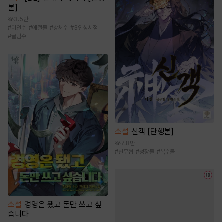
본]
3.5만
#
미인수
#
애절물
#
상처수
#
3인칭시점
#
굴림수
소설
신객 [단행본]
7.8만
#
신무협
#
성장물
#
복수물
소설
경영은 됐고 돈만 쓰고 싶
습니다