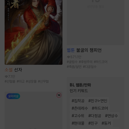
웹툰
불굴의 챔피언
571.1만
#
굴림수
#
후방주의
#
하드코어
#
죽음/살인
#
다공일수
소설
선자
7.1만
#
선협물
#
마교
#
성장물
#
신무협
BL 웹툰/만화
인기 키워드
#
집착공
#
친구>연인
#
츤데레수
#
하드코어
#
고수위
#
다정공
#
연상수
#
현대물
#
친구
#
동거