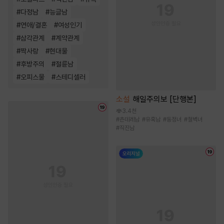
#
다정남
#
능글남
#
연애/결혼
#
여성인기
#
삼각관계
#
계약관계
#
짝사랑
#
현대물
#
후방주의
#
절륜남
#
오피스물
#
스테디셀러
소설
해일주의보 [단행본]
3.4천
#
츤데레남
#
유혹남
#
동정녀
#
철벽녀
#
직진남