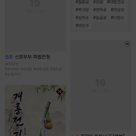
#
절륜공
#
강공
#
대형견공
#
짝사랑
#
연하공
#
미남공
#
상처수
#
능글공
#
다정수
#
미인수
웹툰
신혼부부 특별전형
532만
#
츤데레수
#
첫경험
#
연애/결혼
#
알파공
#
오해/착각