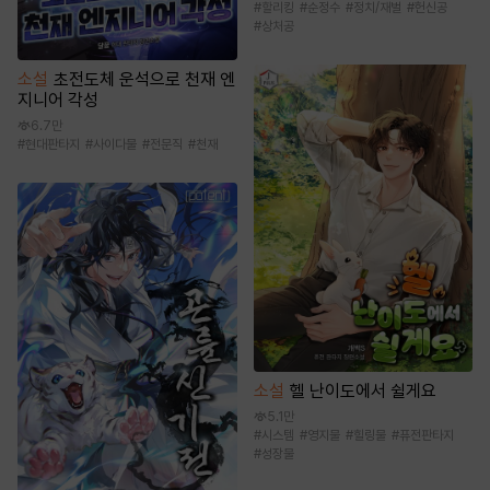
#
할리킹
#
순정수
#
정치/재벌
#
헌신공
#
상처공
소설
초전도체 운석으로 천재 엔
지니어 각성
6.7만
#
현대판타지
#
사이다물
#
전문직
#
천재
소설
헬 난이도에서 쉴게요
5.1만
#
시스템
#
영지물
#
힐링물
#
퓨전판타지
#
성장물