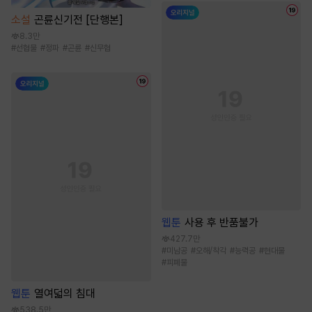
소설
곤륜신기전 [단행본]
8.3만
#
선협물
#
정파
#
곤륜
#
신무협
웹툰
사용 후 반품불가
427.7만
#
미남공
#
오해/착각
#
능력공
#
현대물
#
피폐물
웹툰
열여덟의 침대
538.5만