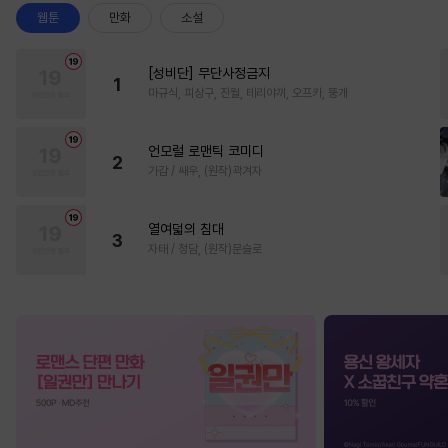
웹툰
만화
소설
[성비단] 무단사정금지
1
마규식, 피상구, 진월, 테리야끼, 오프카, 뚱개
언모럴 로맨틱 코미디
2
가감 / 쌔우, (원작)곽겨자
열여덟의 침대
3
자태 / 청담, (원작)문슬로