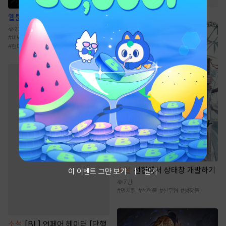
웹툰
나쁜 친구
239만
#
미남공
#
다정공
#
상처공
#
학원/캠퍼스
#
현대물
소설
선협에서 상태창 개발하기
이 이벤트 그만 보기
닫기
7만
#
먼치킨
#
선협물
#
신무협
#
성장물
소설
[BL] 언페어 헤이터 [단행