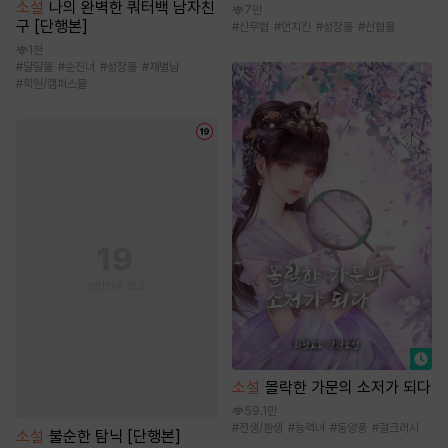
소설
나의 완벽한 쿼터백 남자친
7만
구 [단행본]
#
신무협
#
먼치킨
#
성장물
#
선협물
1천
#
달달물
#
순진녀
#
성장물
#
재벌남
#
학원/캠퍼스물
소설
몰락한 가문의 소저가 되다
59.1만
#
전생/환생
#
능력녀
#
동양풍
#
걸크러시
소설
불순한 탐닉 [단행본]