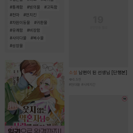
#
통쾌함
#
빙의물
#
고독함
#
천마
#
먼치킨
#
차원이동물
#
귀환물
#
유쾌함
#
비장함
#
사이다물
#
복수물
#
성장물
소설
남편이 된 선생님 [단행본]
6.5천
#
현대물
#
사제지간