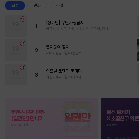
웹툰
만화
소설
[성비단] 무단사정금지
1
마규식, 피상구, 진월, 테리야끼, 오프카, 뚱개
열여덟의 침대
2
자태 / 청담, (원작)문슬로
언모럴 로맨틱 코미디
3
가감 / 쌔우, (원작)곽겨자