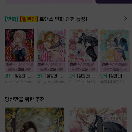
[만화]
[일권만]
로맨스 만화 단편 등장!
만화
[일권만] 실
만화
[일권만] 잊
만화
[일권만] 매
만화
[일권만] 제
례지만 약혼자님,
혀진 왕녀지만 정
료 마법에 걸린 척
약혼은 취소되었습
Mashiro / Memeko
Odayaka / Maya Koike
Sane Takada / Koki Fuyutsuki
하루나기 리구 / 미즈메
당신의 눈은 장식
략결혼 한 남편에
했더니 냉담했던
니다 [단행본]
인가요? [단행본]
게 익애받고 있습
약혼자가 맹목적인
당신만을 위한 추천
니다 [단행본]
사랑꾼이 되었습니
다 [단행본]