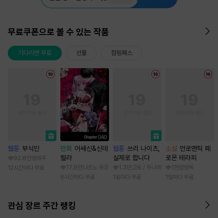
무료쿠폰으로 볼 수 있는 작품
기다리면 무료
선물
점핑패스
웹툰
부식인
만화
어쌔신&신데
웹툰
쓰리 나이츠,
소설
언로맨틱 페
렐라
실제로 합니다
로몬 테라피
92.8만
임애주
17.9만
나츠노 유조
1.3만
고토 / 두나래
1천
망랑독
12시간마다 무료
6시간마다 무료
1일마다 무료
1일마다 무료
관심 장르 주간 랭킹