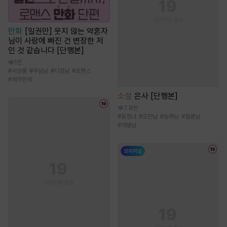
만화
[일권만] 웃지 않는 약혼자
님이 사랑에 빠진 건 변장한 저
인 것 같습니다 [단행본]
1천
#
서양풍
#
무심남
#
다정남
#
로맨스
#
계약관계
소설
은사 [단행본]
7.8천
#
동정녀
#
오만남
#
능력남
#
절륜남
#
재벌남