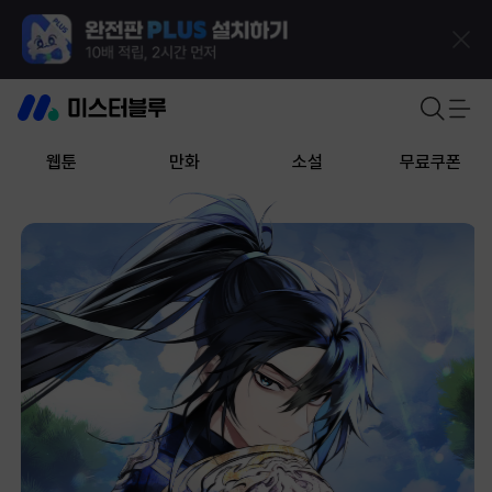
웹툰
만화
소설
무료쿠폰