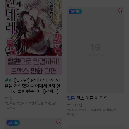
만화
[일권만] 왕태자님과의 약
혼을 거절했더니 어째서인지 얀
데레로 돌변했습니다 [단행본]
웹툰
원스 어폰 어 타임
1천
#
집착남
#
철벽녀
#
연애/결혼
#
직진남
271.6만
#
능글남
#
성장물
#
모솔녀
#
서양풍
#
판타지/SF
#
까칠남