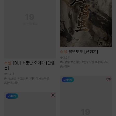
소설
팔면도도 [단행본]
2.2만
#
비장함
#
먼치킨
#
전통무협
#
검객/무사
소설
[BL] 소문난 오메가 [단행
#
성장물
본]
1.4만
#
사랑꾼공
#
감금
#
나이차이
#
능욕공
#
3인칭시점