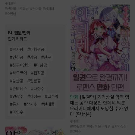
1.9만
#
신파물
#
후회남
#
현대물
#
상처녀
#
오만남
BL 웹툰/만화
인기 키워드
#
짝사랑
#
대형견공
#
연하공
#
강공
#
친구
#
친구>연인
#
미남공
#
하드코어
#
집착공
#
능글공
#
절륜공
#
츤데레수
#
다정수
#
연상수
#
다정공
#
고수위
만화
[일권만] 기억상실 악역 영
애는 공략 대상인 얀데레 의붓
#
동거
#
상처수
#
현대물
오라버니에게서 도망칠 수가 없
#
미인수
다 [단행본]
1천
#
연애/결혼
#
이세계물
#
게임
#
기억상실
#
로맨스