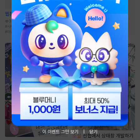
#
다정남
#
상처남
#
오해
#
능력남
#
왕족/귀족
웹툰
탑알바입니다
#
계략남
#
운명적사랑
344.8만
#
사제관계
#
트라우마
#
개그/코믹
#
직진남
#
미남공
#
모럴리스
이 이벤트 그만 보기
닫기
소설
선협에서 상태창 개발하기