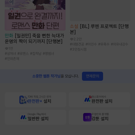
소설
[BL] 루멘 프로젝트 [단행
본]
만화
[일권만] 죽을 뻔한 늑대가
2.2만
운명의 짝이 되기까지 [단행본]
#
대형견공
#
미인수
#
유혹수
#
외유내강수
1천
#
3인칭시점
#
상처녀
#
로맨스
#
집착남
#
평범녀
#
인외존재
연재문의
소중한 웹툰 작가님
을 모십니다.
10배 적립, 2시간 먼저
원스토어에서
완전판+
설치
완전판 설치
Google Play에서
무협만화 플랫폼
일반판 설치
강툰 설치