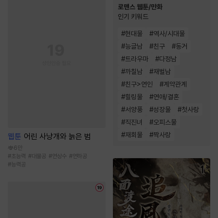
로맨스 웹툰/만화
인기 키워드
#
현대물
#
역사/시대물
#
능글남
#
친구
#
동거
#
트라우마
#
다정남
#
까칠남
#
재벌남
#
친구>연인
#
계약관계
#
힐링물
#
연애/결혼
#
서양풍
#
성장물
#
첫사랑
#
직진녀
#
오피스물
#
재회물
#
짝사랑
웹툰
어린 사냥개와 늙은 범
6만
#
초능력
#
대물공
#
연상수
#
연하공
#
능력공