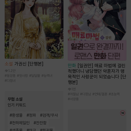
소설
가권신 [단행본]
만화
[일권만] 매료 마법에 걸린
척했더니 냉담했던 약혼자가 맹
1.2만
#
동양풍
#
첫사랑
#
달달물
#
능력녀
목적인 사랑꾼이 되었습니다 [단
#
다정녀
행본]
1천
#
까칠남
#
다정남
#
연애/결혼
#
초능력
무협 소설
#
서양풍
인기 키워드
#
환생물
#
정파
#
검객/무사
#
천하제일인
#
잔잔함
#
생존물
#
마교
#
회귀물