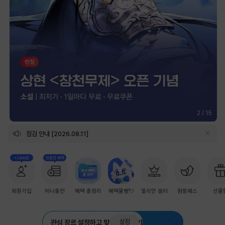
2
/
15
점검 안내 [2026.08.11]
+1,000원
첫충전 혜택
회원가입
머니충전
혜택 총정리
혜택몰빵💘
밀리언 셀러
점핑패스
선물
설정
관심 장르 설정하고 맞춤 추천 받기