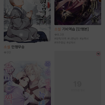
소설
기비역습 [단행본]
8.3천
#
왕족/귀족
#
나쁜남자
#
능력녀
#
여주중심
#
상처녀
소설
만행무승
3만