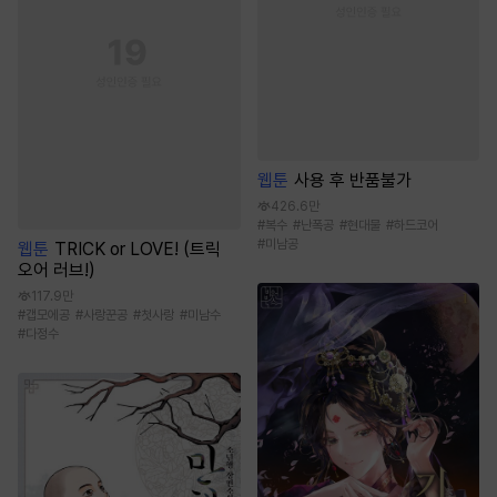
웹툰
사용 후 반품불가
426.6만
#
복수
#
난폭공
#
현대물
#
하드코어
#
미남공
웹툰
TRICK or LOVE! (트릭
오어 러브!)
117.9만
#
갭모에공
#
사랑꾼공
#
첫사랑
#
미남수
#
다정수