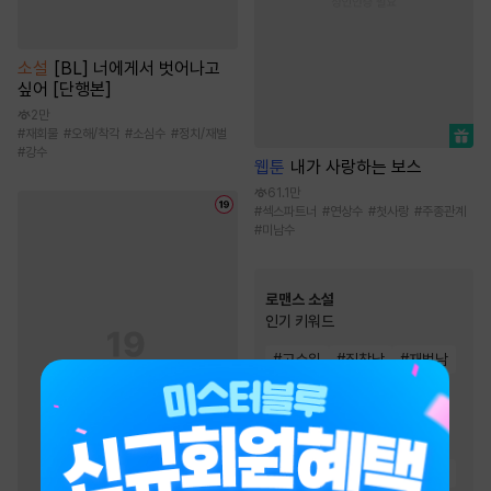
소설
[BL] 너에게서 벗어나고
싶어 [단행본]
2만
#
재회물
#
오해/착각
#
소심수
#
정치/재벌
#
강수
웹툰
내가 사랑하는 보스
61.1만
#
섹스파트너
#
연상수
#
첫사랑
#
주종관계
#
미남수
로맨스 소설
인기 키워드
#
고수위
#
집착남
#
재벌남
#
능력녀
#
순진녀
#
소유욕/집착
#
재회물
#
첫사랑
#
몸정>맘정
#
상처녀
#
순정남
#
절륜남