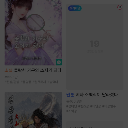
소설
몰락한 가문의 소저가 되다
59.1만
#
전생/환생
#
동양풍
#
걸크러시
#
능력녀
웹툰
베타 소백작이 달라졌다
160.8만
#
성비단
#
벤츠공
#
미인공
#
다공일수
#
계략공