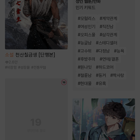
성인 웹툰/만화
인기 키워드
#
모럴리스
#
계약관계
#
여성인기
#
직진남
#
오피스물
#
삼각관계
#
능글남
#
스테디셀러
#
고수위
#
다정남
#
능욕
소설
천산칠금생 [단행본]
#
후방주의
#
연애/결혼
2.6만
#
원나잇
#
하드코어
#
비장함
#
성장물
#
전통무협
#
절륜남
#
동거
#
짝사랑
#
현대물
#
유혹