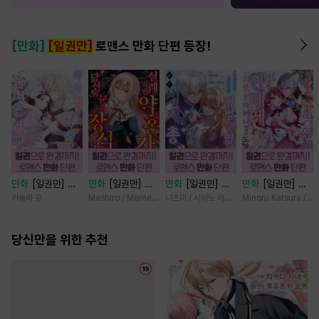
[만화]
[일권만]
로맨스 만화 단편 등장!
만화
[일권만] 죽
만화
[일권만] 실
만화
[일권만] 모
만화
[일권만] 기
을 뻔한 늑대가 운
례지만 약혼자님,
든 것을 포기한 평
억상실 악역 영애
카놀라 유
Mashiro / Memeko
나츠미 / 시바노 이즈미
Minoru Katsura / M
명의 짝이 되기까
당신의 눈은 장식
범한 영애는 젊은
는 공략 대상인 얀
지 [단행본]
인가요? [단행본]
빙제의 총애를 받
데레 의붓 오라버
당신만을 위한 추천
는다 [단행본]
니에게서 도망칠
수가 없다 [단행
본]