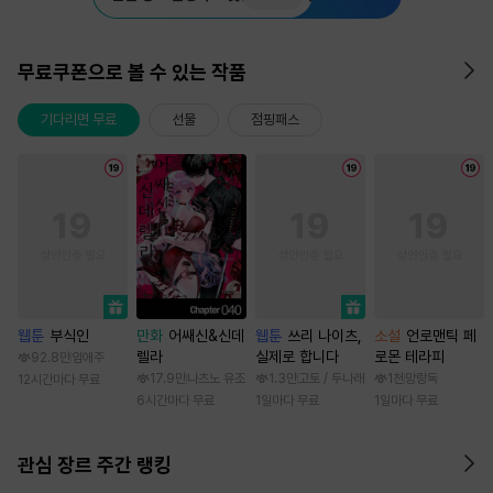
무료쿠폰으로 볼 수 있는 작품
기다리면 무료
선물
점핑패스
웹툰
부식인
만화
어쌔신&신데
웹툰
쓰리 나이츠,
소설
언로맨틱 페
렐라
실제로 합니다
로몬 테라피
92.8만
임애주
17.9만
나츠노 유조
1.3만
고토 / 두나래
1천
망랑독
12시간마다 무료
6시간마다 무료
1일마다 무료
1일마다 무료
관심 장르 주간 랭킹