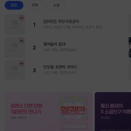
웹툰
만화
소설
[성비단] 무단사정금지
1
마규식, 피상구, 진월, 테리야끼, 오프카, 뚱개
열여덟의 침대
2
자태 / 청담, (원작)문슬로
언모럴 로맨틱 코미디
3
가감 / 쌔우, (원작)곽겨자