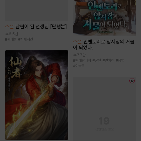
소설
남편이 된 선생님 [단행본]
6.5천
#
현대물
#
사제지간
소설
인벤토리로 암시장의 거물
이 되었다.
7.7만
#
현대판타지
#
군인
#
먼치킨
#
용병
#
이능력