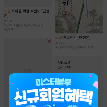
소설
육아를 위한 쇼윈도 [단행
본]
3.4천
#
능력녀
#
절륜남
#
능력남
#
능글남
#
연예계
소설
개룡전기 [단행본]
3.4만
#
전통무협
#
성장물
#
복수물
#
정파
무협 소설
인기 키워드
#
정파
#
회귀물
#
천하제일인
#
비장함
#
천마
#
귀환물
#
차원이동물
#
생존물
#
성장물
#
마교
#
고독함
#
검객/무사
#
복수물