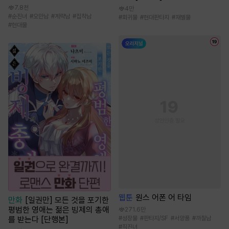
7.8천
4만
#
순진녀
#
오만남
#
계략남
#
집착남
#
회귀물
#
현대판타지
#
재벌물
#
현대물
웹툰
원스 어폰 어 타임
만화
[일권만] 모든 것을 포기한
평범한 영애는 젊은 빙제의 총애
271.6만
를 받는다 [단행본]
#
성장물
#
판타지/SF
#
서양풍
#
까칠남
#
직진녀