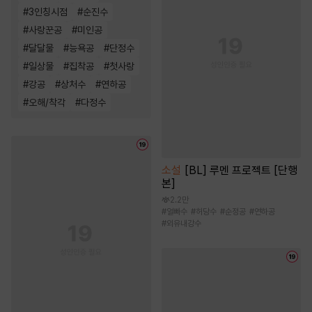
#
3인칭시점
#
순진수
#
사랑꾼공
#
미인공
#
달달물
#
능욕공
#
단정수
#
일상물
#
집착공
#
첫사랑
#
강공
#
상처수
#
연하공
#
오해/착각
#
다정수
소설
[BL] 루멘 프로젝트 [단행
본]
2.2만
#
얼빠수
#
허당수
#
순정공
#
연하공
#
외유내강수