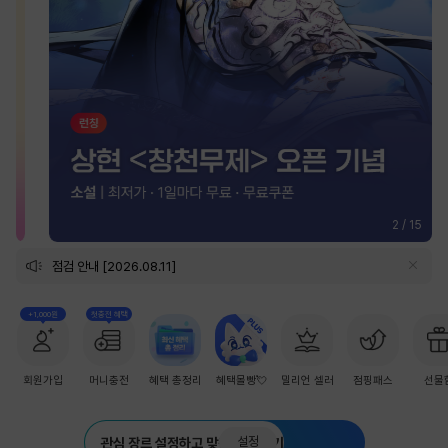
2
/
15
점검 안내 [2026.08.11]
+1,000원
첫충전 혜택
회원가입
머니충전
혜택 총정리
혜택몰빵💘
밀리언 셀러
점핑패스
선물
설정
관심 장르 설정하고 맞춤 추천 받기