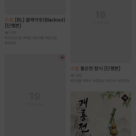
소설
[BL] 블랙아웃(Blackout)
[단행본]
1.2만
#
3인칭시점
#
애증
#
현대물
#
헌신공
#
외국인
소설
불순한 탐닉 [단행본]
1.9만
#
현대물
#
복수
#
후회남
#
상처녀
#
오만남