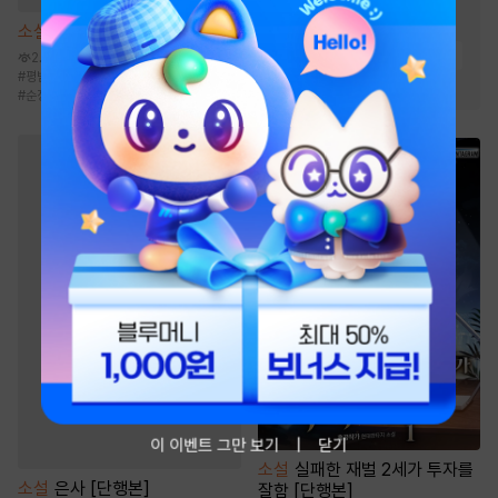
#
잔잔함
#
사이다물
소설
해일주의보 [단행본]
#
통쾌함
#
빙의물
#
먼치킨
2.7천
#
평범녀
#
재회물
#
로맨틱코미디
#
달달물
#
유쾌함
#
환생물
#
순정남
이 이벤트 그만 보기
닫기
소설
실패한 재벌 2세가 투자를
소설
은사 [단행본]
잘함 [단행본]