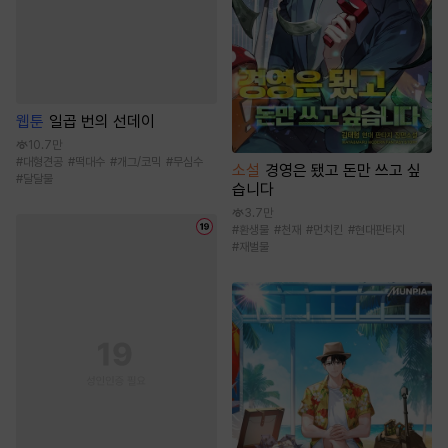
웹툰
일곱 번의 선데이
10.7만
#
대형견공
#
떡대수
#
개그/코믹
#
무심수
소설
경영은 됐고 돈만 쓰고 싶
#
달달물
습니다
3.7만
#
환생물
#
천재
#
먼치킨
#
현대판타지
#
재벌물