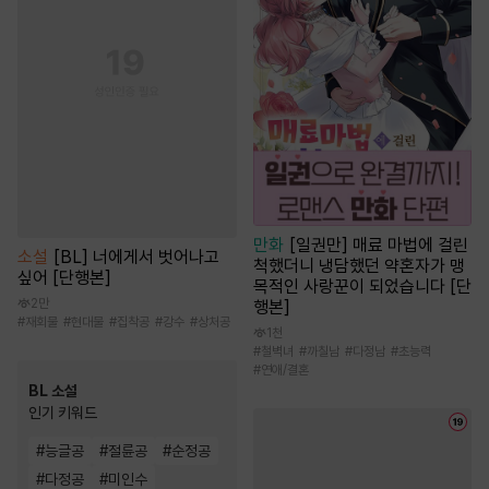
만화
[일권만] 매료 마법에 걸린
소설
[BL] 너에게서 벗어나고
척했더니 냉담했던 약혼자가 맹
싶어 [단행본]
목적인 사랑꾼이 되었습니다 [단
2만
행본]
#
재회물
#
현대물
#
집착공
#
강수
#
상처공
1천
#
철벽녀
#
까칠남
#
다정남
#
초능력
#
연애/결혼
BL 소설
인기 키워드
#
능글공
#
절륜공
#
순정공
#
다정공
#
미인수