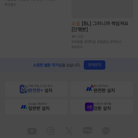
#
모쏠수
소설
[BL] 그러니까 책임져요
[단행본]
1.3만
#
피폐물
#
연하공
#
절륜공
#
연상수
#
후회수
연재문의
소중한 웹툰 작가님
을 모십니다.
10배 적립, 2시간 먼저
원스토어에서
완전판+
설치
완전판 설치
Google Play에서
무협만화 플랫폼
일반판 설치
강툰 설치