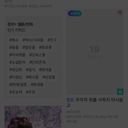
1천
#
직진남
#
서양풍
#
로맨스
#
상처녀
장르+ 웹툰/만화
인기 키워드
#
복수
#
역사/시대물
#
친구
#
동물
#
힐링물
#
동양풍
#
이세계물
#
오피스물
#
소설원작
#
인외존재
#
영상화
#
음식
#
현대물
#
다정남
#
복수물
#
성장물
#
연애/결혼
#
환생물
#
초능력
#
우정
웹툰
우리의 죄를 사하지 마시옵
고
20.8만
#
판타지/SF
#
직진녀
#
다정남
#
첫사랑
#
짝사랑