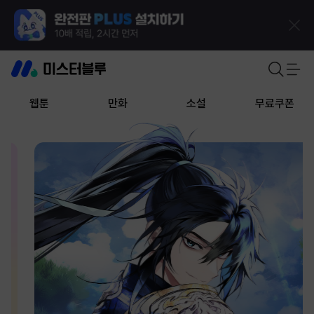
웹툰
만화
소설
무료쿠폰