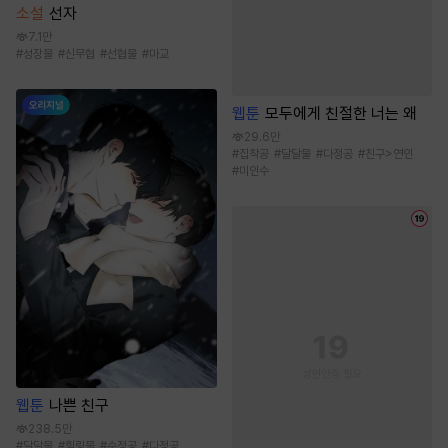
소설
선자
7.1만
#
성장물
#
신무협
#
선협물
#
마교
웹툰
모두에게 친절한 너는 왜
29.6만
#
집착공
#
달달물
#
다정공
#
친구>연인
#
미인수
웹툰
나쁜 친구
238.5만
#
달달물
#
힐링물
#
순정공
#
다정공