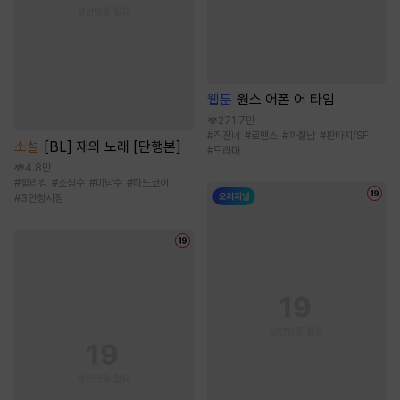
웹툰
원스 어폰 어 타임
271.7만
#
직진녀
#
로맨스
#
까칠남
#
판타지/SF
소설
[BL] 재의 노래 [단행본]
#
드라마
4.8만
#
할리킹
#
소심수
#
미남수
#
하드코어
#
3인칭시점