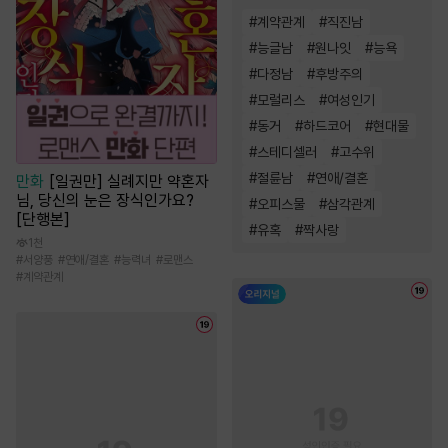
#
계약관계
#
직진남
#
능글남
#
원나잇
#
능욕
#
다정남
#
후방주의
#
모럴리스
#
여성인기
#
동거
#
하드코어
#
현대물
#
스테디셀러
#
고수위
#
절륜남
#
연애/결혼
만화
[일권만] 실례지만 약혼자
님, 당신의 눈은 장식인가요?
#
오피스물
#
삼각관계
[단행본]
#
유혹
#
짝사랑
1천
#
서양풍
#
연애/결혼
#
능력녀
#
로맨스
#
계약관계