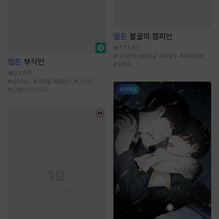
웹툰
불굴의 챔피언
571.3만
#
다각관계
#
음험공
#
까칠수
#
사제관계
웹툰
부식인
#
후회수
93.8만
#
시리어스
#
피폐물
#
굴림수
#
고수위
#
스릴러/미스터리