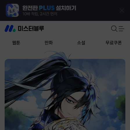
웹툰
만화
소설
무료쿠폰