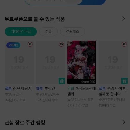
무료쿠폰으로 볼 수 있는 작품
기다리면 무료
선물
점핑패스
웹툰
러브 메신저
웹툰
부식인
만화
어쌔신&신데
웹툰
쓰리 나이츠,
렐라
실제로 합니다
28.2만
딱
93.8만
임애주
18만
나츠노 유조
2만
고토 / 두나래
8시간마다 무료
12시간마다 무료
6시간마다 무료
1일마다 무료
관심 장르 주간 랭킹