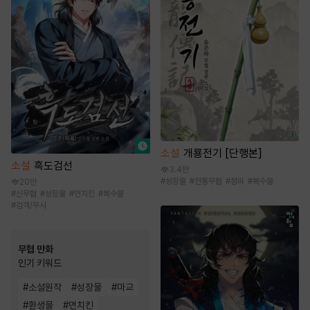
소설
개룡전기 [단행본]
소설
흑도검선
3.4만
#
성장물
#
전통무협
#
정파
#
복수물
20만
#
신무협
#
성장물
#
먼치킨
#
복수물
#
검객/무사
무협 만화
인기 키워드
#
소설원작
#
성장물
#
마교
#
환생물
#
먼치킨