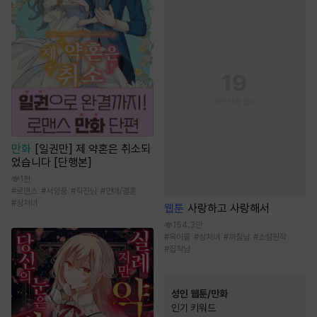
만화
[일권만] 제 약혼은 취소되
었습니다 [단행본]
1천
#
로맨스
#
서양풍
#
직진남
#
연애/결혼
#
상처녀
웹툰
사랑하고 사랑해서
154.3만
#
육아물
#
상처녀
#
까칠남
#
소설원작
#
집착남
성인 웹툰/만화
인기 키워드