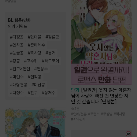
#
힐링물
BL 웹툰/만화
인기 키워드
#
다정공
#
현대물
#
절륜공
#
연하공
#
츤데레수
#
능글공
#
짝사랑
#
동거
#
강공
#
고수위
#
하드코어
#
친구>연인
#
연상수
#
미인수
#
집착공
#
대형견공
#
미남공
만화
[일권만] 웃지 않는 약혼자
#
다정수
#
친구
#
상처수
님이 사랑에 빠진 건 변장한 저
인 것 같습니다 [단행본]
1천
#
연애/결혼
#
로맨스
#
무심남
#
짝사랑
#
계약관계