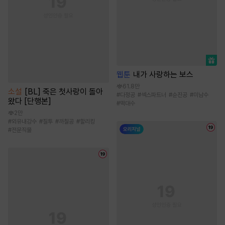
웹툰
내가 사랑하는 보스
61.8만
소설
[BL] 죽은 첫사랑이 돌아
#
다정공
#
섹스파트너
#
순진공
#
미남수
왔다 [단행본]
#
떡대수
2만
#
외유내강수
#
질투
#
까칠공
#
할리킹
#
전문직물