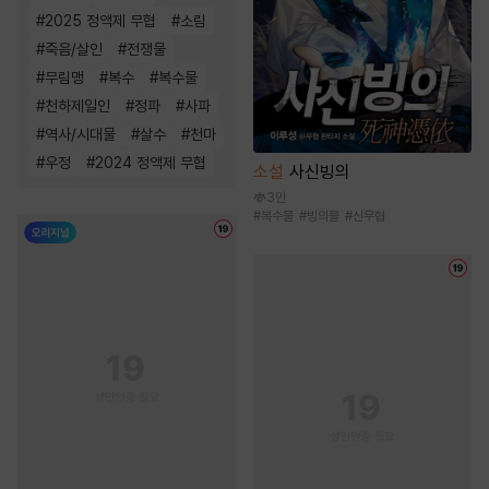
#
2025 정액제 무협
#
소림
#
죽음/살인
#
전쟁물
#
무림맹
#
복수
#
복수물
#
천하제일인
#
정파
#
사파
#
역사/시대물
#
살수
#
천마
#
우정
#
2024 정액제 무협
소설
사신빙의
3만
#
복수물
#
빙의물
#
신무협