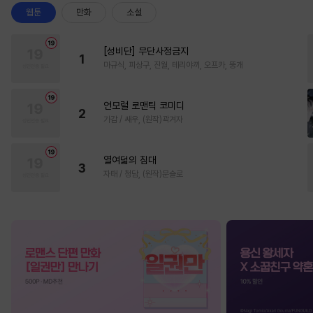
웹툰
만화
소설
[성비단] 무단사정금지
1
마규식, 피상구, 진월, 테리야끼, 오프카, 뚱개
언모럴 로맨틱 코미디
2
가감 / 쌔우, (원작)곽겨자
열여덟의 침대
3
자태 / 청담, (원작)문슬로