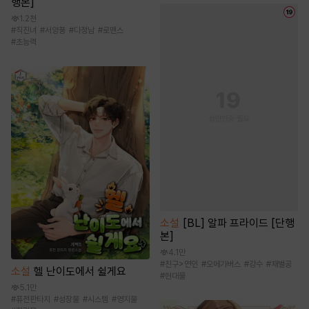
행본]
1.2천
#
직진녀
#
서양풍
#
다정남
#
로맨스
#
초능력
소설
[BL] 알파 프라이드 [단행
본]
4.1만
#
친구>연인
#
오메가버스
#
강수
#
재벌공
소설
헬 난이도에서 쉴게요
#
현대물
5.1만
#
퓨전판타지
#
성장물
#
시스템
#
영지물