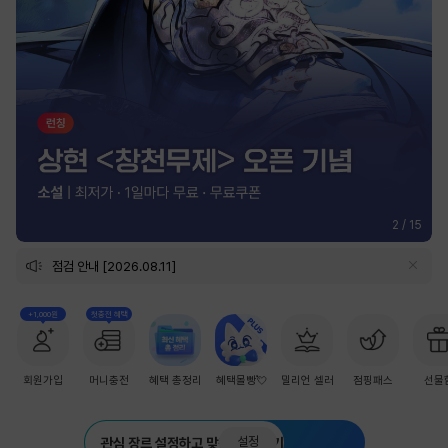
2
/
15
점검 안내 [2026.08.11]
+1,000원
첫충전 혜택
회원가입
머니충전
혜택 총정리
혜택몰빵💘
밀리언 셀러
점핑패스
선물
설정
관심 장르 설정하고 맞춤 추천 받기