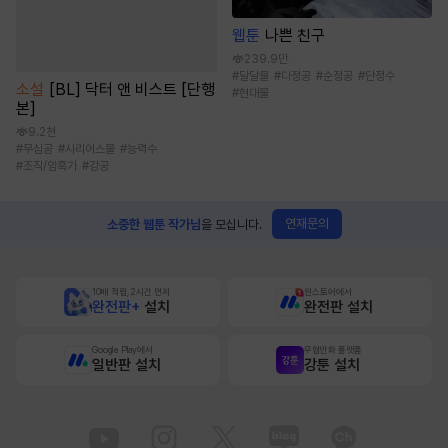
웹툰
나쁜 친구
239.9만
#
달달물
#
다정공
#
순정공
#
단정수
소설
[BL] 닥터 앤 비스트 [단행
#
현대물
본]
9.2천
#
무심공
#
시리어스물
#
능력수
#
조직/암흑가
#
강공
연재문의
소중한 웹툰 작가님
을 모십니다.
10배 적립, 2시간 먼저
원스토어에서
완전판+
설치
완전판 설치
Google Play에서
무협만화 플랫폼
일반판 설치
강툰 설치