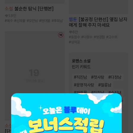
소설
불순한 탐닉 [단행본]
1.9만
웹툰
[불공정 단편선] 옆집 남자
#
복수
#
신파물
#
오만남
#
현대물
#
후회남
에게 잘해 주지 마세요
6만
#
동정수
#
다정수
#
첫경험
#
고수위
#
상처공
로맨스 소설
인기 키워드
#
직진남
#
첫사랑
#
다정남
#
운명적사랑
#
절륜남
#
재회물
#
집착남
#
순진녀
#
고수위
#
오해
#
왕족/귀족
#
재벌남
#
몸정>맘정
#
능력녀
#
순정남
#
상처녀
#
소유욕/집착
#
상처남
소설
[BL] 블랙아웃(Blackout)
[단행본]
#
계략남
#
능력남