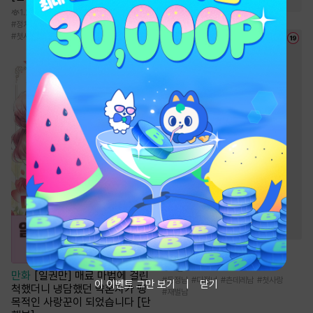
1.2만
#
정치/재벌
#
소심수
#
오해/착각
#
애증
#
첫사랑
소설
해일주의보 [단행본]
4천
만화
[일권만] 매료 마법에 걸린
#
동정남
#
다정녀
#
츤데레남
#
첫사랑
이 이벤트 그만 보기
닫기
척했더니 냉담했던 약혼자가 맹
#
재벌남
목적인 사랑꾼이 되었습니다 [단