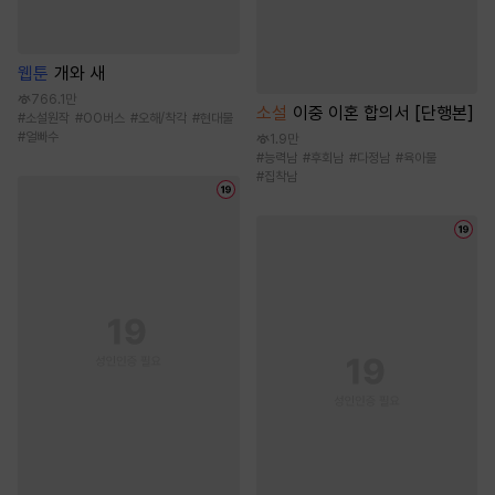
웹툰
개와 새
766.1만
소설
이중 이혼 합의서 [단행본]
#
소설원작
#
OO버스
#
오해/착각
#
현대물
#
얼빠수
1.9만
#
능력남
#
후회남
#
다정남
#
육아물
#
집착남