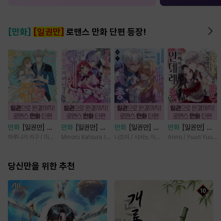
[만화]
[일권만]
로맨스 만화 단편 등장!
만화
[일권만] 제
만화
[일권만] 기
만화
[일권만] 모
만화
[일권만] 왕
약혼은 취소되었습
억상실 악역 영애
든 것을 포기한 평
태자님과의 약혼을
하루나기 리구 / 미즈메
Minoru Katsura / Mizune
나츠미 / 시바노 이즈미
Anno / Yuuri Yuuda
니다 [단행본]
는 공략 대상인 얀
범한 영애는 젊은
거절했더니 어째서
데레 의붓 오라버
빙제의 총애를 받
인지 얀데레로 돌
당신만을 위한 추천
니에게서 도망칠
는다 [단행본]
변했습니다 [단행
수가 없다 [단행
본]
본]