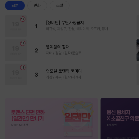
웹툰
만화
소설
[성비단] 무단사정금지
1
마규식, 피상구, 진월, 테리야끼, 오프카, 뚱개
열여덟의 침대
2
자태 / 청담, (원작)문슬로
언모럴 로맨틱 코미디
3
가감 / 쌔우, (원작)곽겨자