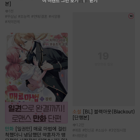
이 이벤트 그만 보기
닫기
#
다공일수
본]
1천
#
무심남
#
초능력
#
연애/결혼
#
서양풍
#
계약관계
소설
[BL] 블랙아웃(Blackout)
[단행본]
1.2만
만화
[일권만] 매료 마법에 걸린
#
애증
#
헌신공
#
소심수
#
3인칭시점
척했더니 냉담했던 약혼자가 맹
#
사랑꾼공