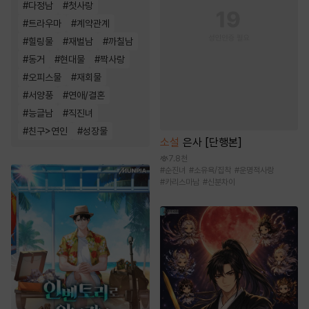
#
다정남
#
첫사랑
#
트라우마
#
계약관계
#
힐링물
#
재벌남
#
까칠남
#
동거
#
현대물
#
짝사랑
#
오피스물
#
재회물
#
서양풍
#
연애/결혼
#
능글남
#
직진녀
#
친구>연인
#
성장물
소설
은사 [단행본]
7.8천
#
순진녀
#
소유욕/집착
#
운명적사랑
#
카리스마남
#
신분차이