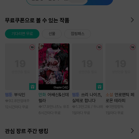
무료쿠폰으로 볼 수 있는 작품
기다리면 무료
선물
점핑패스
웹툰
부식인
만화
어쌔신&신데
웹툰
쓰리 나이츠,
소설
언로맨틱 페
렐라
실제로 합니다
로몬 테라피
92.8만
임애주
17.9만
나츠노 유조
1.3만
고토 / 두나래
1천
망랑독
12시간마다 무료
6시간마다 무료
1일마다 무료
1일마다 무료
관심 장르 주간 랭킹