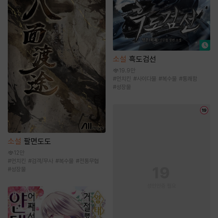
소설
흑도검선
19.9만
#
먼치킨
#
사이다물
#
복수물
#
통쾌함
#
성장물
소설
팔면도도
12만
#
먼치킨
#
검객/무사
#
복수물
#
전통무협
#
성장물