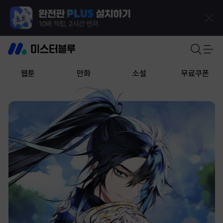
웹툰
만화
소설
무료쿠폰