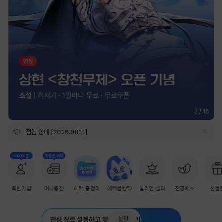
2
/
15
점검 안내 [2026.08.11]
+1,000원
첫충전 혜택
회원가입
머니충전
혜택 총정리
혜택몰빵💘
밀리언 셀러
점핑패스
선물
설정
관심 장르 설정하고 맞춤 추천 받기