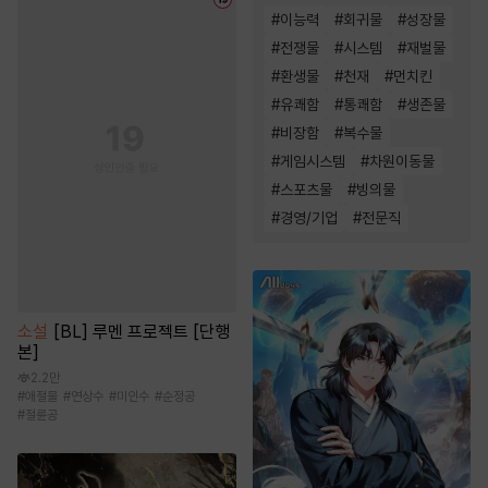
#
이능력
#
회귀물
#
성장물
#
전쟁물
#
시스템
#
재벌물
#
환생물
#
천재
#
먼치킨
#
유쾌함
#
통쾌함
#
생존물
#
비장함
#
복수물
#
게임시스템
#
차원이동물
#
스포츠물
#
빙의물
#
경영/기업
#
전문직
소설
[BL] 루멘 프로젝트 [단행
본]
2.2만
#
애절물
#
연상수
#
미인수
#
순정공
#
절륜공