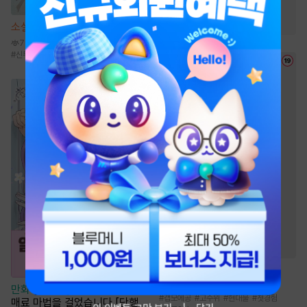
#
고수위
#
츤데레수
#
연하공
#
다정공
소설
선협에서 상태창 개발하기
7만
#
신무협
#
성장물
#
선협물
#
먼치킨
웹툰
원 플러스 투
95.2만
만화
[일권만] 마지막 추억으로
#
갭모에공
#
고수위
#
현대물
#
첫경험
매료 마법을 걸었습니다 [단행