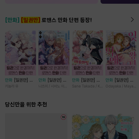
[만화]
[일권만]
로맨스 만화 단편 등장!
만화
[일권만] 죽
만화
[일권만] 모
만화
[일권만] 매
만화
[일권만] 잊
을 뻔한 늑대가 운
든 것을 포기한 평
료 마법에 걸린 척
혀진 왕녀지만 정
카놀라 유
나츠미 / 시바노 이즈미
Sane Takada / Koki Fuyutsuki
Odayaka / Maya Ko
명의 짝이 되기까
범한 영애는 젊은
했더니 냉담했던
략결혼 한 남편에
지 [단행본]
빙제의 총애를 받
약혼자가 맹목적인
게 익애받고 있습
당신만을 위한 추천
는다 [단행본]
사랑꾼이 되었습니
니다 [단행본]
다 [단행본]