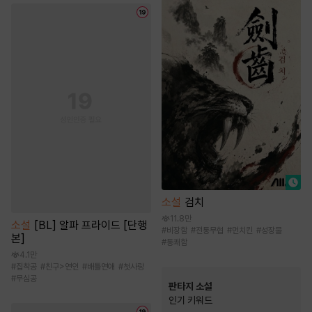
소설
검치
11.8만
소설
[BL] 알파 프라이드 [단행
#
비장함
#
전통무협
#
먼치킨
#
성장물
본]
#
통쾌함
4.1만
#
집착공
#
친구>연인
#
배틀연애
#
첫사랑
#
무심공
판타지 소설
인기 키워드