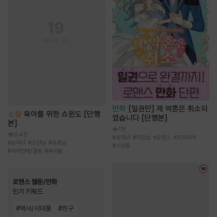
만화
[일권만] 제 약혼은 취소되
소설
육아를 위한 쇼윈도 [단행
었습니다 [단행본]
본]
1천
3.4천
#
상처녀
#
직진남
#
로맨스
#
트라우마
#
능력녀
#
오만남
#
유혹남
#
서양풍
#
계약연애/결혼
#
육아물
로맨스 웹툰/만화
인기 키워드
#
역사/시대물
#
친구