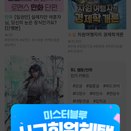
만화
[일권만] 실례지만 약혼자
님, 당신의 눈은 장식인가요?
[단행본]
소설
차원여행자의 경제학개론
1천
#
계약관계
#
로맨스
#
서양풍
#
연애/결혼
10.8만
#
능력녀
#
천재
#
경영/기업
#
통쾌함
#
차원이동물
#
주식/투자
BL 웹툰/만화
인기 키워드
#
강공
#
절륜공
#
하드코어
#
다정수
#
미인수
#
연상수
#
대형견공
#
집착공
#
친구>연인
#
상처수
#
친구
#
현대물
#
동거
#
짝사랑
#
미남공
#
능글공