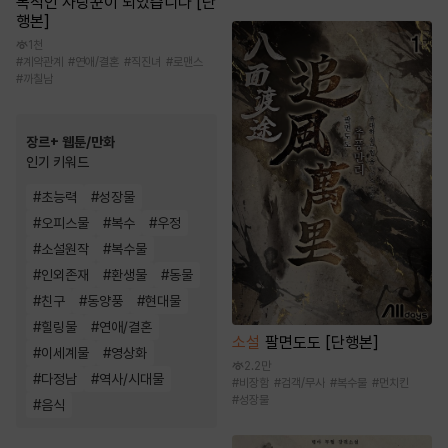
목적인 사랑꾼이 되었습니다 [단
행본]
1천
#
계약관계
#
연애/결혼
#
직진녀
#
로맨스
#
까칠남
장르+ 웹툰/만화
인기 키워드
#
초능력
#
성장물
#
오피스물
#
복수
#
우정
#
소설원작
#
복수물
#
인외존재
#
환생물
#
동물
#
친구
#
동양풍
#
현대물
#
힐링물
#
연애/결혼
소설
팔면도도 [단행본]
#
이세계물
#
영상화
2.2만
#
다정남
#
역사/시대물
#
비장함
#
검객/무사
#
복수물
#
먼치킨
#
성장물
#
음식