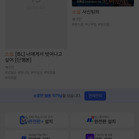
소설
사신빙의
3만
#
복수물
#
신무협
#
빙의물
소설
[BL] 너에게서 벗어나고
싶어 [단행본]
2만
#
냉혈공
#
원나잇
#
무심공
#
애절물
#
피폐물
연재문의
소중한 웹툰 작가님
을 모십니다.
10배 적립, 2시간 먼저
원스토어에서
완전판+
설치
완전판 설치
Google Play에서
무협만화 플랫폼