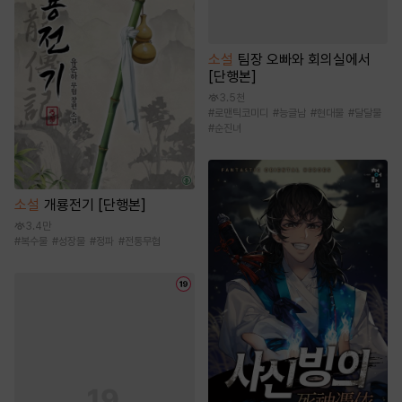
소설
팀장 오빠와 회의실에서
[단행본]
3.5천
#
로맨틱코미디
#
능글남
#
현대물
#
달달물
#
순진녀
소설
개룡전기 [단행본]
3.4만
#
복수물
#
성장물
#
정파
#
전통무협