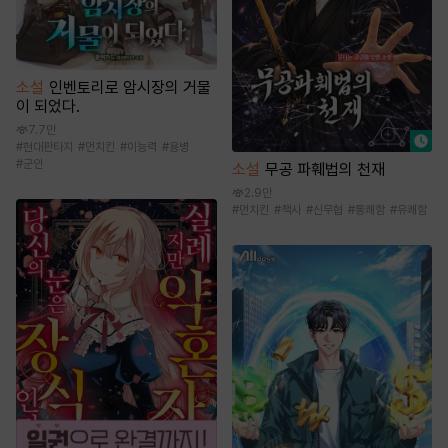
소설
인벤토리로 암시장의 거물
이 되었다.
7.7만
#
현대판타지
#
먼치킨
#
이능력
#
용병
#
군인
소설
무공 파훼법의 천재
2.9만
#
먼치킨
#
책사
#
신무협
#
통쾌함
#
유쾌함