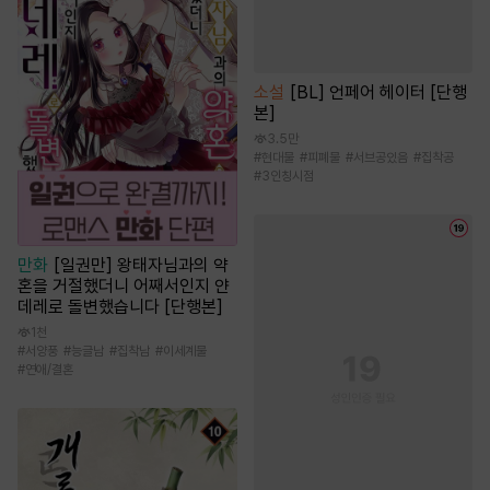
소설
[BL] 언페어 헤이터 [단행
본]
3.5만
#
현대물
#
피폐물
#
서브공있음
#
집착공
#
3인칭시점
만화
[일권만] 왕태자님과의 약
혼을 거절했더니 어째서인지 얀
데레로 돌변했습니다 [단행본]
1천
#
서양풍
#
능글남
#
집착남
#
이세계물
#
연애/결혼